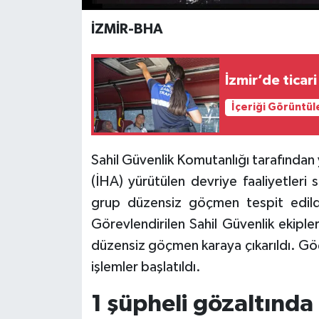
İZMİR-BHA
İzmir’de ticar
İçeriği Görüntül
Sahil Güvenlik Komutanlığı tarafından 
(İHA) yürütülen devriye faaliyetleri sı
grup düzensiz göçmen tespit edild
Görevlendirilen Sahil Güvenlik ekiple
düzensiz göçmen karaya çıkarıldı. Göç
işlemler başlatıldı.
1 şüpheli gözaltında