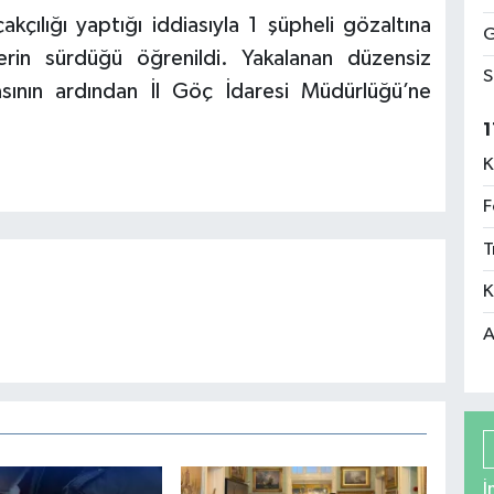
lığı yaptığı iddiasıyla 1 şüpheli gözaltına
G
lerin sürdüğü öğrenildi. Yakalanan düzensiz
S
sının ardından İl Göç İdaresi Müdürlüğü’ne
1
K
F
T
K
A
İ