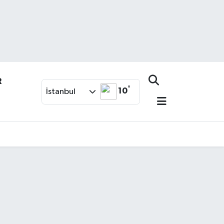
R
°
10
İstanbul