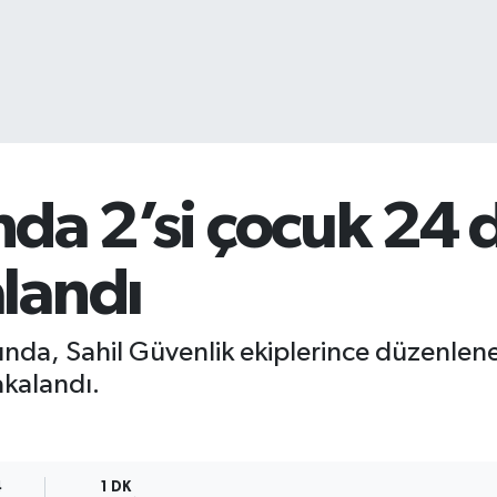
ında 2’si çocuk 24
landı
klarında, Sahil Güvenlik ekiplerince düzenl
kalandı.
4
1 DK