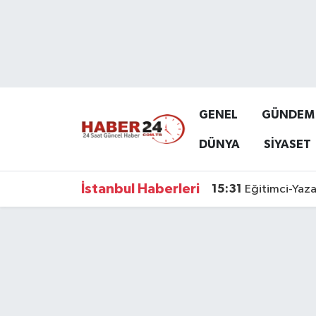
Nöbetçi Eczaneler
Hava Durumu
GENEL
GÜNDEM
Namaz Vakitleri
DÜNYA
SİYASET
Trafik Durumu
İstanbul Haberleri
15:31
Eğitimci-Yaza
Süper Lig Puan Durumu ve Fikstür
Tüm Manşetler
Son Dakika Haberleri
Haber Arşivi