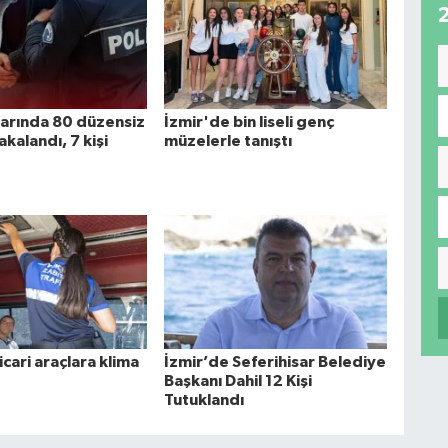
klarında 80 düzensiz
İzmir'de bin liseli genç
kalandı, 7 kişi
müzelerle tanıştı
icari araçlara klima
İzmir’de Seferihisar Belediye
Başkanı Dahil 12 Kişi
Tutuklandı