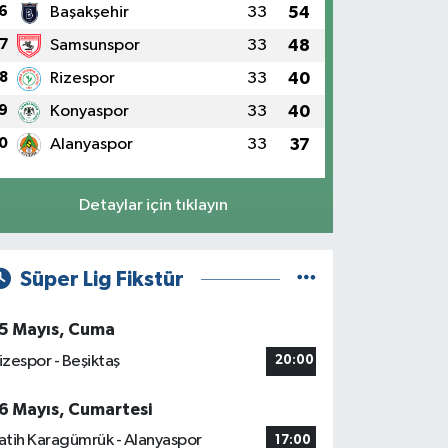
6
Başakşehir
33
54
7
Samsunspor
33
48
8
Rizespor
33
40
9
Konyaspor
33
40
0
Alanyaspor
33
37
Detaylar için tıklayın
Süper Lig Fikstür
5 Mayıs, Cuma
izespor - Beşiktaş
20:00
6 Mayıs, Cumartesi
atih Karagümrük - Alanyaspor
17:00