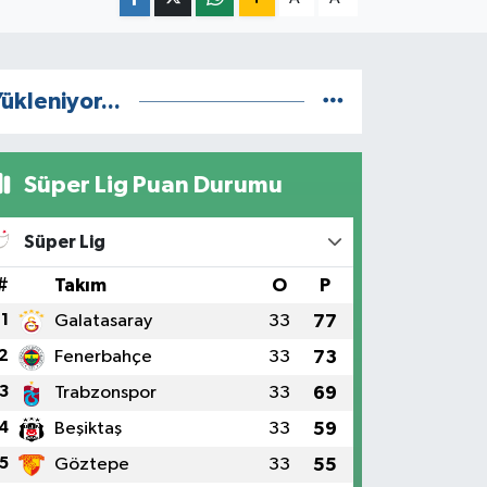
ükleniyor...
Süper Lig Puan Durumu
Süper Lig
#
Takım
O
P
1
Galatasaray
33
77
2
Fenerbahçe
33
73
3
Trabzonspor
33
69
4
Beşiktaş
33
59
5
Göztepe
33
55