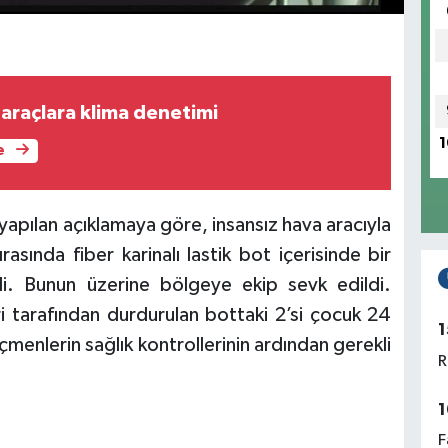
i araçlara klima denetimi
1
e
yapılan açıklamaya göre, insansız hava aracıyla
rasında fiber karinalı lastik bot içerisinde bir
i. Bunun üzerine bölgeye ekip sevk edildi.
ri tarafından durdurulan bottaki 2’si çocuk 24
1
menlerin sağlık kontrollerinin ardından gerekli
R
1
F