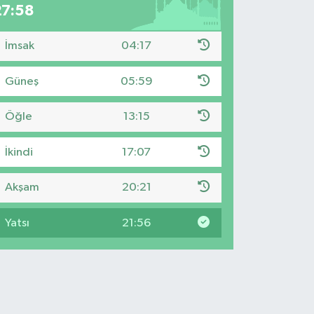
27:57
İmsak
04:17
Güneş
05:59
Öğle
13:15
İkindi
17:07
Akşam
20:21
Yatsı
21:56