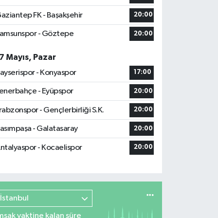
aziantep FK - Başakşehir
20:00
amsunspor - Göztepe
20:00
7 Mayıs, Pazar
ayserispor - Konyaspor
17:00
enerbahçe - Eyüpspor
20:00
rabzonspor - Gençlerbirliği S.K.
20:00
asımpaşa - Galatasaray
20:00
ntalyaspor - Kocaelispor
20:00
İstanbul
msak vaktine kalan süre