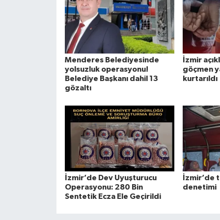
Menderes Belediyesinde
İzmir açı
yolsuzluk operasyonu!
göçmen ya
Belediye Başkanı dahil 13
kurtarıldı
gözaltı
İzmir’de Dev Uyuşturucu
İzmir’de t
Operasyonu: 280 Bin
denetimi
Sentetik Ecza Ele Geçirildi