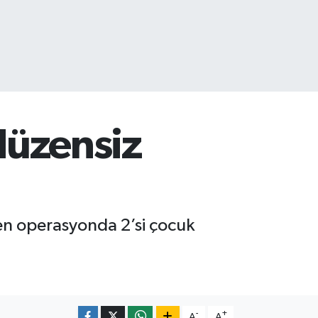
 düzensiz
enen operasyonda 2’si çocuk
-
+
A
A