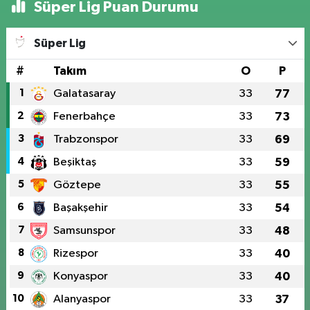
Süper Lig Puan Durumu
Süper Lig
#
Takım
O
P
1
Galatasaray
33
77
2
Fenerbahçe
33
73
3
Trabzonspor
33
69
4
Beşiktaş
33
59
5
Göztepe
33
55
6
Başakşehir
33
54
7
Samsunspor
33
48
8
Rizespor
33
40
9
Konyaspor
33
40
10
Alanyaspor
33
37