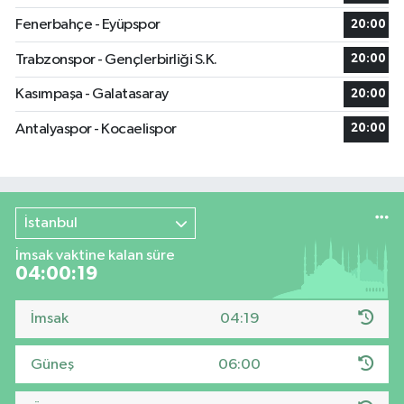
Fenerbahçe - Eyüpspor
20:00
Trabzonspor - Gençlerbirliği S.K.
20:00
Kasımpaşa - Galatasaray
20:00
Antalyaspor - Kocaelispor
20:00
İstanbul
İmsak vaktine kalan süre
04:00:18
İmsak
04:19
Güneş
06:00