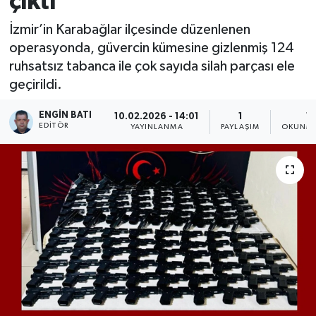
çıktı
İzmir’in Karabağlar ilçesinde düzenlenen
operasyonda, güvercin kümesine gizlenmiş 124
ruhsatsız tabanca ile çok sayıda silah parçası ele
geçirildi.
ENGIN BATI
10.02.2026 - 14:01
1
1 
EDITÖR
YAYINLANMA
PAYLAŞIM
OKUNMA