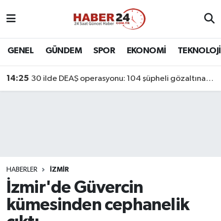
Nöbetçi Eczaneler
GENEL
GÜNDEM
SPOR
EKONOMİ
TEKNOLOJİ
Hava Durumu
14:25
30 ilde DEAŞ operasyonu: 104 şüpheli gözaltına alındı
Namaz Vakitleri
Trafik Durumu
Süper Lig Puan Durumu ve Fikstür
Tüm Manşetler
HABERLER
İZMİR
İzmir'de Güvercin
Son Dakika Haberleri
kümesinden cephanelik
Haber Arşivi