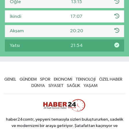
Öğle
13:15
İkindi
17:07
Akşam
20:20
Yatsı
21:54
GENEL
GÜNDEM
SPOR
EKONOMİ
TEKNOLOJİ
ÖZEL HABER
DÜNYA
SİYASET
SAĞLIK
YAŞAM
haber24comtr, yepyeni temasıyla sizleri buluştururken, sadelik
ve modernizmi bir araya getiriyor. Şatafattan kaçınıyor ve