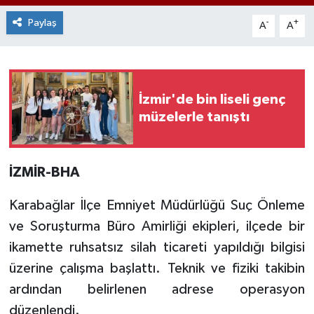
Paylaş
-
+
A
A
İzmir'de bin liseli genç
müzelerle tanıştı
İZMİR-BHA
Karabağlar İlçe Emniyet Müdürlüğü Suç Önleme
ve Soruşturma Büro Amirliği ekipleri, ilçede bir
ikamette ruhsatsız silah ticareti yapıldığı bilgisi
üzerine çalışma başlattı. Teknik ve fiziki takibin
ardından belirlenen adrese operasyon
düzenlendi.