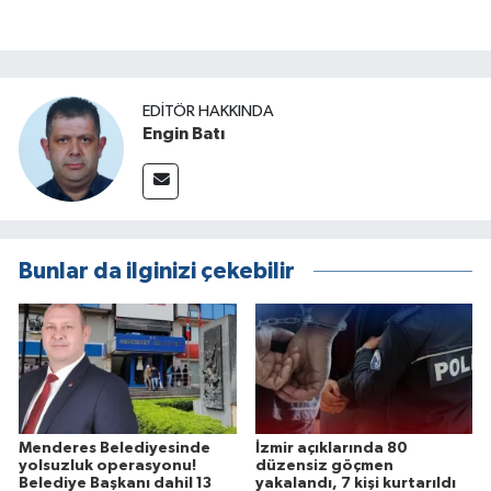
EDITÖR HAKKINDA
Engin Batı
Bunlar da ilginizi çekebilir
Menderes Belediyesinde
İzmir açıklarında 80
yolsuzluk operasyonu!
düzensiz göçmen
Belediye Başkanı dahil 13
yakalandı, 7 kişi kurtarıldı