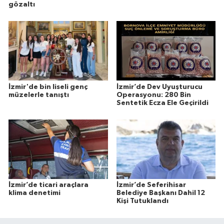
gözaltı
İzmir'de bin liseli genç
İzmir’de Dev Uyuşturucu
müzelerle tanıştı
Operasyonu: 280 Bin
Sentetik Ecza Ele Geçirildi
İzmir’de ticari araçlara
İzmir’de Seferihisar
klima denetimi
Belediye Başkanı Dahil 12
Kişi Tutuklandı