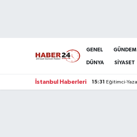
Nöbetçi Eczaneler
Hava Durumu
GENEL
GÜNDEM
Namaz Vakitleri
DÜNYA
SİYASET
Trafik Durumu
İstanbul Haberleri
15:31
Eğitimci-Yaza
Süper Lig Puan Durumu ve Fikstür
Tüm Manşetler
Son Dakika Haberleri
Haber Arşivi