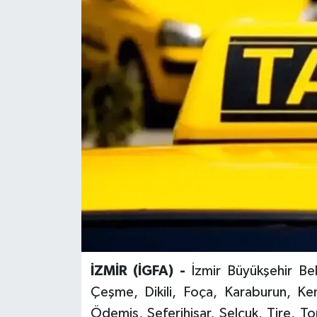
İZMİR (İGFA) -
İzmir Büyükşehir Be
Çeşme, Dikili, Foça, Karaburun, K
Ödemiş, Seferihisar, Selçuk, Tire, To