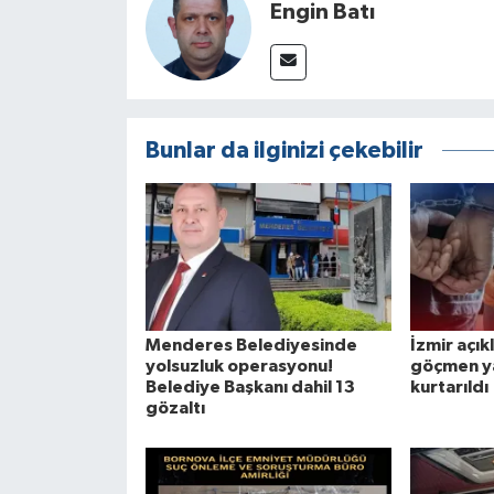
Engin Batı
Bunlar da ilginizi çekebilir
Menderes Belediyesinde
İzmir açı
yolsuzluk operasyonu!
göçmen ya
Belediye Başkanı dahil 13
kurtarıldı
gözaltı