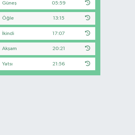
Güneş
05:59
Öğle
13:15
İkindi
17:07
Akşam
20:21
Yatsı
21:56