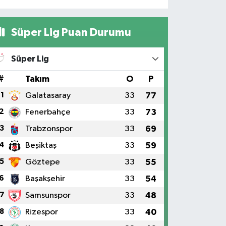
Süper Lig Puan Durumu
Süper Lig
#
Takım
O
P
1
Galatasaray
33
77
2
Fenerbahçe
33
73
3
Trabzonspor
33
69
4
Beşiktaş
33
59
5
Göztepe
33
55
6
Başakşehir
33
54
7
Samsunspor
33
48
8
Rizespor
33
40