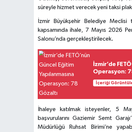
süreyle hizmet verecek yeni taksi plakal
İzmir Büyükşehir Belediye Meclisi 
kapsamında ihale, 7 Mayıs 2026 Pe
Salonu’nda gerçekleştirilecek.
İzmir’de FETÖ
Operasyon: 7
İçeriği Görüntül
İhaleye katılmak isteyenler, 5 
başvurularını Gaziemir Semt Garaj
Müdürlüğü Ruhsat Birimi’ne yapa