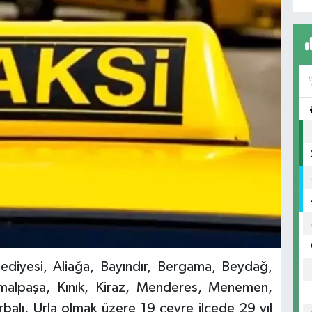
lediyesi, Aliağa, Bayındır, Bergama, Beydağ,
emalpaşa, Kınık, Kiraz, Menderes, Menemen,
rbalı, Urla olmak üzere 19 çevre ilçede 29 yıl