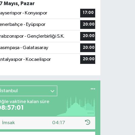
7 Mayıs, Pazar
ayserispor - Konyaspor
17:00
enerbahçe - Eyüpspor
20:00
rabzonspor - Gençlerbirliği S.K.
20:00
asımpaşa - Galatasaray
20:00
ntalyaspor - Kocaelispor
20:00
İstanbul
ğle vaktine kalan süre
08:57:00
İmsak
04:17