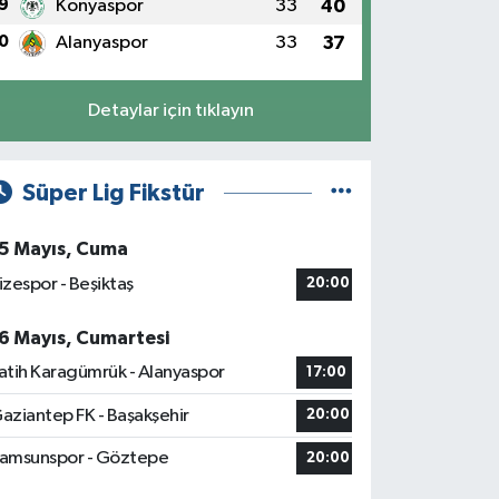
9
Konyaspor
33
40
0
Alanyaspor
33
37
Detaylar için tıklayın
Süper Lig Fikstür
5 Mayıs, Cuma
izespor - Beşiktaş
20:00
6 Mayıs, Cumartesi
atih Karagümrük - Alanyaspor
17:00
aziantep FK - Başakşehir
20:00
amsunspor - Göztepe
20:00