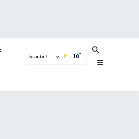
R
°
10
İstanbul