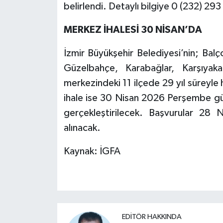
belirlendi. Detaylı bilgiye 0 (232) 293
MERKEZ İHALESİ 30 NİSAN’DA
İzmir Büyükşehir Belediyesi’nin; Balç
Güzelbahçe, Karabağlar, Karşıya
merkezindeki 11 ilçede 29 yıl süreyle
ihale ise 30 Nisan 2026 Perşembe gü
gerçekleştirilecek. Başvurular 28
alınacak.
Kaynak: İGFA
EDITÖR HAKKINDA