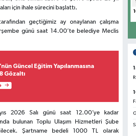
arı için ihale sürecini başlattı.
1
tarafından geçtiğimiz ay onaylanan çalışma
rşembe günü saat 14.00’te belediye Meclis
’nün Güncel Eğitim Yapılanmasına
1
8 Gözaltı
R
e
1
F
Mayıs 2026 Salı günü saat 12.00’ye kadar
G
ı’nda bulunan Toplu Ulaşım Hizmetleri Şube
S
bilecek. Şartname bedeli 1000 TL olarak