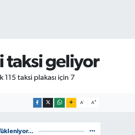
i taksi geliyor
 115 taksi plakası için 7
-
+
A
A
ükleniyor...