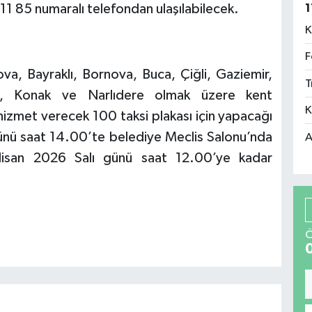
 11 85 numaralı telefondan ulaşılabilecek.
1
K
F
ova, Bayraklı, Bornova, Buca, Çiğli, Gaziemir,
T
ka, Konak ve Narlıdere olmak üzere kent
K
 hizmet verecek 100 taksi plakası için yapacağı
nü saat 14.00’te belediye Meclis Salonu’nda
A
 Nisan 2026 Salı günü saat 12.00’ye kadar
Ö