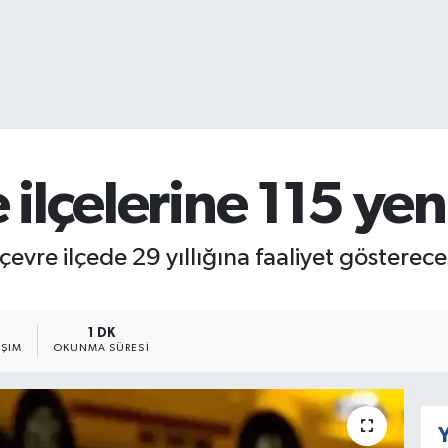
 ilçelerine 115 yen
evre ilçede 29 yıllığına faaliyet gösterecek
1 DK
AŞIM
OKUNMA SÜRESI
Y