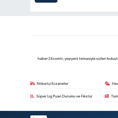
haber24comtr, yepyeni temasıyla sizleri buluştu
Nöbetçi Eczaneler
Ha
Süper Lig Puan Durumu ve Fikstür
Tüm