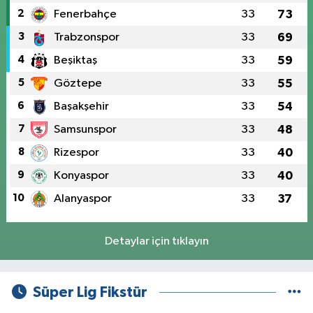
2
Fenerbahçe
33
73
3
Trabzonspor
33
69
4
Beşiktaş
33
59
5
Göztepe
33
55
6
Başakşehir
33
54
7
Samsunspor
33
48
8
Rizespor
33
40
9
Konyaspor
33
40
10
Alanyaspor
33
37
Detaylar için tıklayın
Süper Lig Fikstür