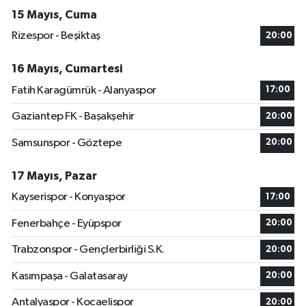
15 Mayıs, Cuma
Rizespor - Beşiktaş
20:00
16 Mayıs, Cumartesi
Fatih Karagümrük - Alanyaspor
17:00
Gaziantep FK - Başakşehir
20:00
Samsunspor - Göztepe
20:00
17 Mayıs, Pazar
Kayserispor - Konyaspor
17:00
Fenerbahçe - Eyüpspor
20:00
Trabzonspor - Gençlerbirliği S.K.
20:00
Kasımpaşa - Galatasaray
20:00
Antalyaspor - Kocaelispor
20:00