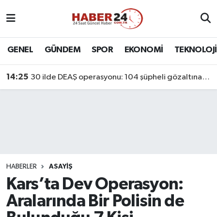
Nöbetçi Eczaneler
GENEL
GÜNDEM
SPOR
EKONOMİ
TEKNOLOJİ
Hava Durumu
14:25
30 ilde DEAŞ operasyonu: 104 şüpheli gözaltına alındı
Namaz Vakitleri
Trafik Durumu
Süper Lig Puan Durumu ve Fikstür
Tüm Manşetler
HABERLER
ASAYİŞ
Kars’ta Dev Operasyon:
Son Dakika Haberleri
Aralarında Bir Polisin de
Haber Arşivi