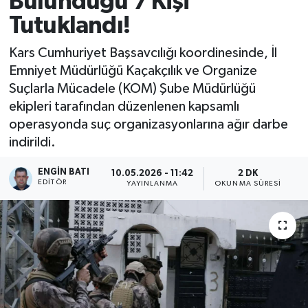
Bulunduğu 7 Kişi
Tutuklandı!
Kars Cumhuriyet Başsavcılığı koordinesinde, İl
Emniyet Müdürlüğü Kaçakçılık ve Organize
Suçlarla Mücadele (KOM) Şube Müdürlüğü
ekipleri tarafından düzenlenen kapsamlı
operasyonda suç organizasyonlarına ağır darbe
indirildi.
ENGIN BATI
10.05.2026 - 11:42
2 DK
EDITÖR
YAYINLANMA
OKUNMA SÜRESI