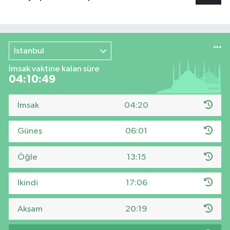
İstanbul
İmsak vaktine kalan süre
04:10:48
İmsak
04:20
Güneş
06:01
Öğle
13:15
İkindi
17:06
Akşam
20:19