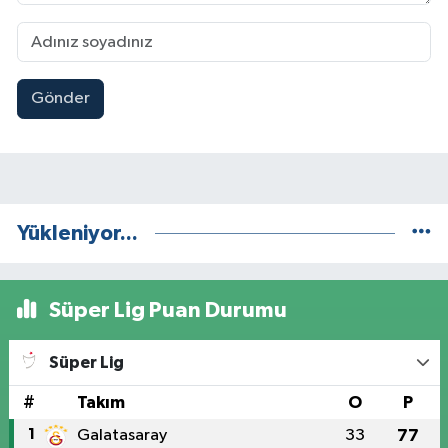
Gönder
Yükleniyor...
Süper Lig Puan Durumu
Süper Lig
#
Takım
O
P
1
Galatasaray
33
77