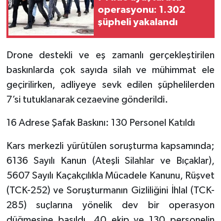
operasyonu: 1.302
şüpheli yakalandı
Drone destekli ve eş zamanlı gerçekleştirilen
baskınlarda çok sayıda silah ve mühimmat ele
geçirilirken, adliyeye sevk edilen şüphelilerden
7’si tutuklanarak cezaevine gönderildi.
​16 Adrese Şafak Baskını: 130 Personel Katıldı
​Kars merkezli yürütülen soruşturma kapsamında;
6136 Sayılı Kanun (Ateşli Silahlar ve Bıçaklar),
5607 Sayılı Kaçakçılıkla Mücadele Kanunu, Rüşvet
(TCK-252) ve Soruşturmanın Gizliliğini İhlal (TCK-
285) suçlarına yönelik dev bir operasyon
düğmesine basıldı. 40 ekip ve 130 personelin