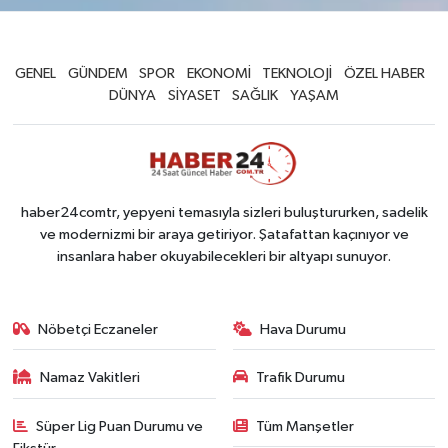
GENEL
GÜNDEM
SPOR
EKONOMİ
TEKNOLOJİ
ÖZEL HABER
DÜNYA
SİYASET
SAĞLIK
YAŞAM
haber24comtr, yepyeni temasıyla sizleri buluştururken, sadelik
ve modernizmi bir araya getiriyor. Şatafattan kaçınıyor ve
insanlara haber okuyabilecekleri bir altyapı sunuyor.
Nöbetçi Eczaneler
Hava Durumu
Namaz Vakitleri
Trafik Durumu
Süper Lig Puan Durumu ve
Tüm Manşetler