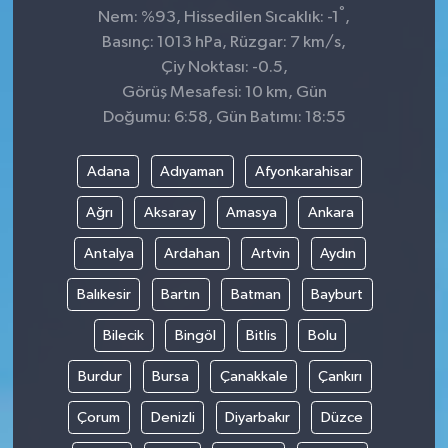
°
Nem: %93, Hissedilen Sıcaklık: -1
,
Basınç: 1013 hPa, Rüzgar: 7 km/s,
Çiy Noktası: -0.5,
Görüş Mesafesi: 10 km, Gün
Doğumu: 6:58, Gün Batımı: 18:55
Adana
Adıyaman
Afyonkarahisar
Ağrı
Aksaray
Amasya
Ankara
Antalya
Ardahan
Artvin
Aydın
Balıkesir
Bartın
Batman
Bayburt
Bilecik
Bingöl
Bitlis
Bolu
Burdur
Bursa
Çanakkale
Çankırı
Çorum
Denizli
Diyarbakır
Düzce