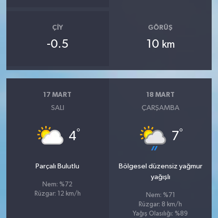
ÇIY
GÖRÜŞ
-0.5
10
km
17 MART
18 MART
SALI
ÇARŞAMBA
°
°
4
7
Parçalı Bulutlu
Bölgesel düzensiz yağmur
yağışlı
Nem: %72
Rüzgar: 12 km/h
Nem: %71
Rüzgar: 8 km/h
Yağış Olasılığı: %89