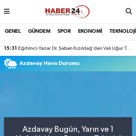
Nöbetçi Eczaneler
GENEL
GÜNDEM
SPOR
EKONOMİ
TEKNOLOJİ
Hava Durumu
15:31
Eğitimci-Yazar Dr. Şaban Kızıldağ’dan Vali Uğur Turan’a Ziyaret
Namaz Vakitleri
Azdavay Hava Durumu
Trafik Durumu
Süper Lig Puan Durumu ve Fikstür
Tüm Manşetler
Son Dakika Haberleri
Azdavay Bugün, Yarın ve 1
Haber Arşivi