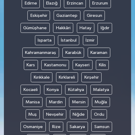
Edirne
Elazığ
Erzincan
Erzurum
Eskişehir
Gaziantep
Giresun
Gümüşhane
Hakkâri
Hatay
Iğdır
Isparta
İstanbul
İzmir
Kahramanmaraş
Karabük
Karaman
Kars
Kastamonu
Kayseri
Kilis
Kırıkkale
Kırklareli
Kırşehir
Kocaeli
Konya
Kütahya
Malatya
Manisa
Mardin
Mersin
Muğla
Muş
Nevşehir
Niğde
Ordu
Osmaniye
Rize
Sakarya
Samsun