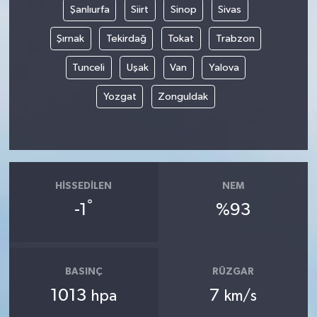
Şanlıurfa
Siirt
Sinop
Sivas
Şırnak
Tekirdağ
Tokat
Trabzon
Tunceli
Uşak
Van
Yalova
Yozgat
Zonguldak
HISSEDILEN
NEM
°
-1
%93
BASINÇ
RÜZGAR
1013
7
hpa
km/s