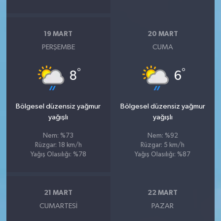
19 MART
20 MART
PERŞEMBE
CUMA
°
°
8
6
Bölgesel düzensiz yağmur
Bölgesel düzensiz yağmur
yağışlı
yağışlı
Nem: %73
Nem: %92
Rüzgar: 18 km/h
Rüzgar: 5 km/h
Yağış Olasılığı: %78
Yağış Olasılığı: %87
21 MART
22 MART
CUMARTESI
PAZAR