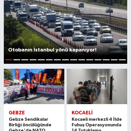
Otobanın İstanbul yönü kapanıyor!
1
2
3
4
5
6
7
8
9
10
11
12
13
14
15
GEBZE
KOCAELİ
Gebze Sendikalar
Kocaeli merkezli 4 İlde
Birliği öncülüğünde
Fuhuş Operasyonunda
Gebze'de NATO
14 Tutuklama