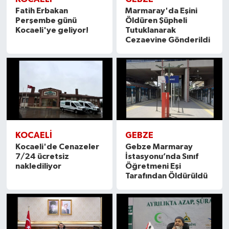
Fatih Erbakan
Marmaray'da Eşini
Perşembe günü
Öldüren Şüpheli
Kocaeli'ye geliyor!
Tutuklanarak
Cezaevine Gönderildi
KOCAELİ
GEBZE
Kocaeli'de Cenazeler
Gebze Marmaray
7/24 ücretsiz
İstasyonu’nda Sınıf
naklediliyor
Öğretmeni Eşi
Tarafından Öldürüldü