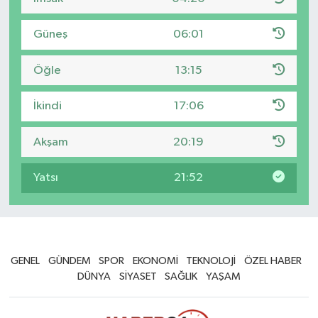
Güneş
06:01
Öğle
13:15
İkindi
17:06
Akşam
20:19
Yatsı
21:52
GENEL
GÜNDEM
SPOR
EKONOMİ
TEKNOLOJİ
ÖZEL HABER
DÜNYA
SİYASET
SAĞLIK
YAŞAM