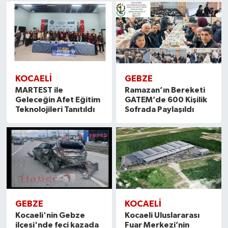
KOCAELİ
GEBZE
MARTEST ile
Ramazan’ın Bereketi
Geleceğin Afet Eğitim
GATEM’de 600 Kişilik
Teknolojileri Tanıtıldı
Sofrada Paylaşıldı
GEBZE
KOCAELİ
Kocaeli'nin Gebze
Kocaeli Uluslararası
ilçesi'nde feci kazada
Fuar Merkezi’nin