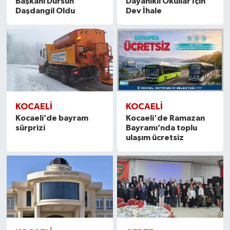
Başkanı Dursun
Dayanıklı Okullar İçin
Daşdangil Oldu
Dev İhale
KOCAELİ
KOCAELİ
Kocaeli’de bayram
Kocaeli'de Ramazan
sürprizi
Bayramı’nda toplu
ulaşım ücretsiz