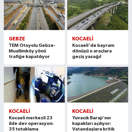
GEBZE
KOCAELİ
TEM Otoyolu Gebze-
Kocaeli'de bayram
Muallimköy yönü
dönüşü o araçlara
trafiğe kapatılıyor
geçiş yasağı!
KOCAELİ
KOCAELİ
Kocaeli merkezli 23
Yuvacık Barajı'nın
ilde dev operasyon:
kapakları açılıyor:
35 tutuklama
Vatandaşlara kritik