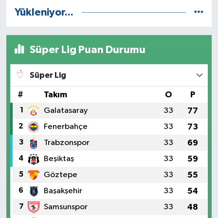
Yükleniyor...
Süper Lig Puan Durumu
Süper Lig
#
Takım
O
P
1
Galatasaray
33
77
2
Fenerbahçe
33
73
3
Trabzonspor
33
69
4
Beşiktaş
33
59
5
Göztepe
33
55
6
Başakşehir
33
54
7
Samsunspor
33
48