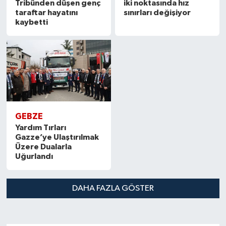
Tribünden düşen genç
iki noktasında hız
taraftar hayatını
sınırları değişiyor
kaybetti
GEBZE
Yardım Tırları
Gazze’ye Ulaştırılmak
Üzere Dualarla
Uğurlandı
DAHA FAZLA GÖSTER