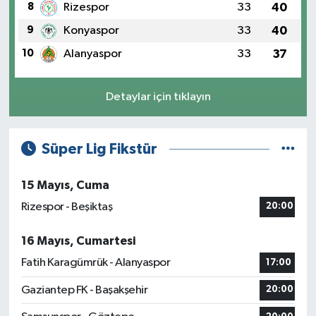
8
Rizespor
33
40
9
Konyaspor
33
40
10
Alanyaspor
33
37
Detaylar için tıklayın
Süper Lig Fikstür
15 Mayıs, Cuma
Rizespor - Beşiktaş
20:00
16 Mayıs, Cumartesi
Fatih Karagümrük - Alanyaspor
17:00
Gaziantep FK - Başakşehir
20:00