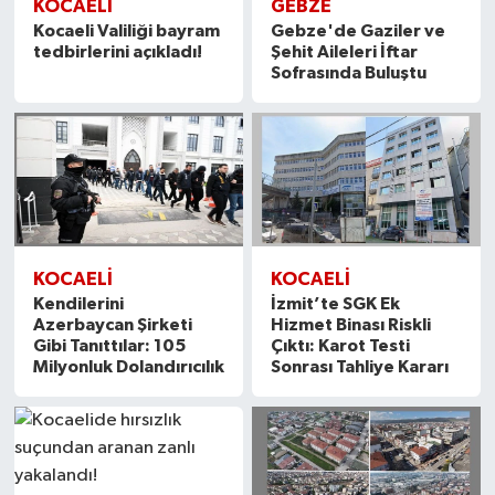
KOCAELİ
GEBZE
Kocaeli Valiliği bayram
Gebze'de Gaziler ve
tedbirlerini açıkladı!
Şehit Aileleri İftar
Sofrasında Buluştu
KOCAELİ
KOCAELİ
Kendilerini
İzmit’te SGK Ek
Azerbaycan Şirketi
Hizmet Binası Riskli
Gibi Tanıttılar: 105
Çıktı: Karot Testi
Milyonluk Dolandırıcılık
Sonrası Tahliye Kararı