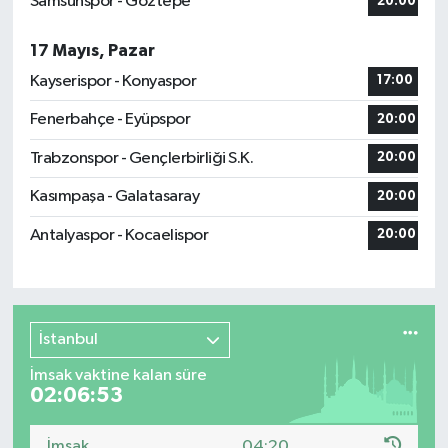
Samsunspor - Göztepe
20:00
17 Mayıs, Pazar
Kayserispor - Konyaspor
17:00
Fenerbahçe - Eyüpspor
20:00
Trabzonspor - Gençlerbirliği S.K.
20:00
Kasımpaşa - Galatasaray
20:00
Antalyaspor - Kocaelispor
20:00
İstanbul
İmsak vaktine kalan süre
02:06:51
İmsak
04:20