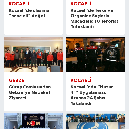
KOCAELİ
KOCAELİ
Kocaeli’de ulaşıma
Kocaeli’de Terör ve
“anne eli” değdi
Organize Suçlarla
Mücadele: 10 Terörist
Tutuklandı
GEBZE
KOCAELİ
Güreş Camiasından
Kocaeli’nde “Huzur
Gebze'ye Nezaket
41” Uygulaması:
Ziyareti
Aranan 24 Şahıs
Yakalandı