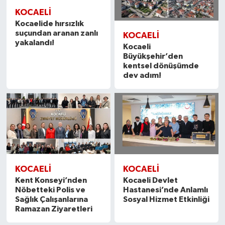
KOCAELİ
Kocaelide hırsızlık
suçundan aranan zanlı
KOCAELİ
yakalandı!
Kocaeli
Büyükşehir’den
kentsel dönüşümde
dev adım!
KOCAELİ
KOCAELİ
Kent Konseyi’nden
Kocaeli Devlet
Nöbetteki Polis ve
Hastanesi’nde Anlamlı
Sağlık Çalışanlarına
Sosyal Hizmet Etkinliği
Ramazan Ziyaretleri