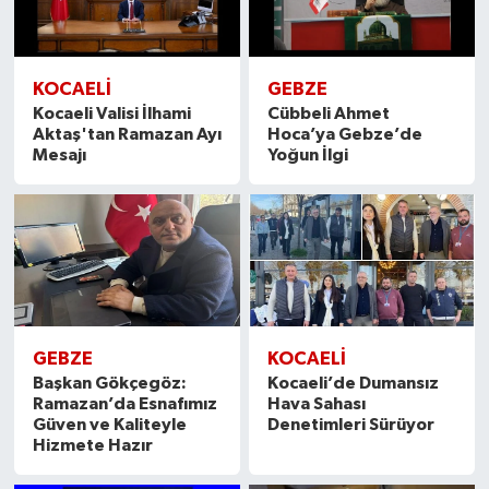
KOCAELİ
GEBZE
Kocaeli Valisi İlhami
Cübbeli Ahmet
Aktaş'tan Ramazan Ayı
Hoca’ya Gebze’de
Mesajı
Yoğun İlgi
GEBZE
KOCAELİ
Başkan Gökçegöz:
Kocaeli’de Dumansız
Ramazan’da Esnafımız
Hava Sahası
Güven ve Kaliteyle
Denetimleri Sürüyor
Hizmete Hazır