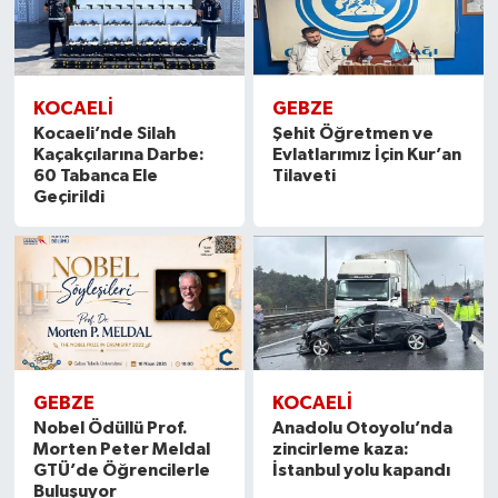
KOCAELİ
GEBZE
Kocaeli’nde Silah
Şehit Öğretmen ve
Kaçakçılarına Darbe:
Evlatlarımız İçin Kur’an
60 Tabanca Ele
Tilaveti
Geçirildi
GEBZE
KOCAELİ
Nobel Ödüllü Prof.
Anadolu Otoyolu’nda
Morten Peter Meldal
zincirleme kaza:
GTÜ’de Öğrencilerle
İstanbul yolu kapandı
Buluşuyor