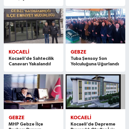
KOCAELİ
GEBZE
Kocaeli’de Sahtecilik
Tuba Şensoy Son
Canavarı Yakalandı!
Yolculuğuna Uğurlandı
GEBZE
KOCAELİ
MHP Gebze İlçe
Kocaeli’de Depreme