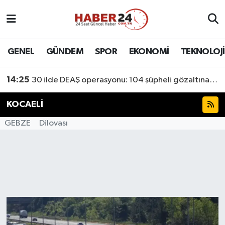
Nöbetçi Eczaneler
GENEL
GÜNDEM
SPOR
EKONOMİ
TEKNOLOJİ
14:25
30 ilde DEAŞ operasyonu: 104 şüpheli gözaltına alındı
Hava Durumu
14:20
Fındık alım fiyatları açıklandı
Namaz Vakitleri
KOCAELİ
Trafik Durumu
GEBZE
Dilovası
Süper Lig Puan Durumu ve Fikstür
Tüm Manşetler
Son Dakika Haberleri
Haber Arşivi