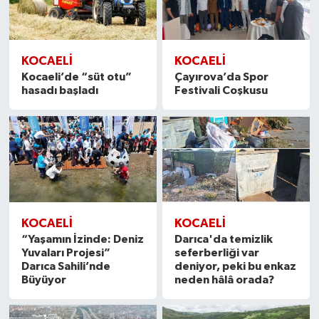
KOCAELİ
KOCAELİ
Kocaeli’de “süt otu”
Çayırova’da Spor
hasadı başladı
Festivali Coşkusu
KOCAELİ
KOCAELİ
“Yaşamın İzinde: Deniz
Darıca'da temizlik
Yuvaları Projesi”
seferberliği var
Darıca Sahili’nde
deniyor, peki bu enkaz
Büyüyor
neden hâlâ orada?