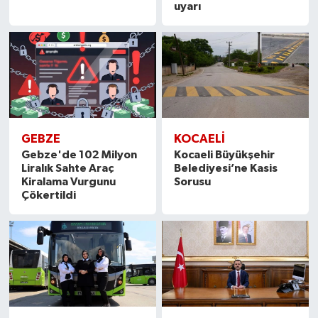
uyarı
GEBZE
KOCAELİ
Gebze'de 102 Milyon
Kocaeli Büyükşehir
Liralık Sahte Araç
Belediyesi’ne Kasis
Kiralama Vurgunu
Sorusu
Çökertildi