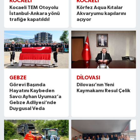
KOCAELİ
KOCAELİ
Kocaeli TEM Otoyolu
Körfez Aqua Kıtalar
İstanbul-Ankara yönü
Akvaryumu kapılarını
trafiğe kapatıldı!
açıyor
GEBZE
DILOVASI
Görevi Başında
Dilovası’nın Yeni
Hayatını Kaybeden
Kaymakamı Resul Çelik
Savcı Ayhan Uyumaz’a
Gebze Adliyesi’nde
Duygusal Veda