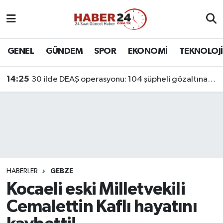
Nöbetçi Eczaneler
GENEL
GÜNDEM
SPOR
EKONOMİ
TEKNOLOJİ
Hava Durumu
14:25
30 ilde DEAŞ operasyonu: 104 şüpheli gözaltına alındı
Namaz Vakitleri
Trafik Durumu
Süper Lig Puan Durumu ve Fikstür
Tüm Manşetler
HABERLER
GEBZE
Kocaeli eski Milletvekili
Son Dakika Haberleri
Cemalettin Kaflı hayatını
Haber Arşivi