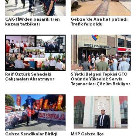
ÇAK-TİM’den başarılı tren
Gebze'de Ana hat patladı
kazası tatbikatı
Trafik felç oldu
Raif Öztürk Sahadaki
S Yetki Belgesi Tepkisi GTO
Çalışmaları Aksatmıyor
Önünde Yükseldi: Servis
Taşımacıları Çözüm Bekliyor
Gebze Sendikalar Birliği
MHP Gebze İlçe