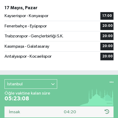
17 Mayıs, Pazar
Kayserispor - Konyaspor
17:00
Fenerbahçe - Eyüpspor
20:00
Trabzonspor - Gençlerbirliği S.K.
20:00
Kasımpaşa - Galatasaray
20:00
Antalyaspor - Kocaelispor
20:00
İstanbul
Öğle vaktine kalan süre
05:23:07
İmsak
04:20