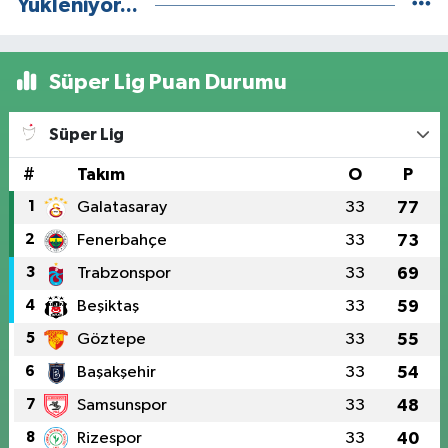
Yükleniyor...
Süper Lig Puan Durumu
Süper Lig
#
Takım
O
P
1
Galatasaray
33
77
2
Fenerbahçe
33
73
3
Trabzonspor
33
69
4
Beşiktaş
33
59
5
Göztepe
33
55
6
Başakşehir
33
54
7
Samsunspor
33
48
8
Rizespor
33
40