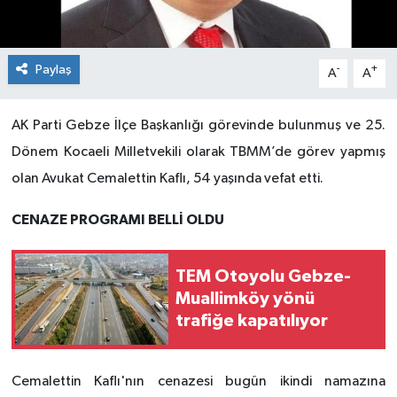
Paylaş
-
+
A
A
AK Parti Gebze İlçe Başkanlığı görevinde bulunmuş ve 25.
Dönem Kocaeli Milletvekili olarak TBMM’de görev yapmış
olan Avukat Cemalettin Kaflı, 54 yaşında vefat etti.
CENAZE PROGRAMI BELLİ OLDU
TEM Otoyolu Gebze-
Muallimköy yönü
trafiğe kapatılıyor
Cemalettin Kaflı'nın cenazesi bugün ikindi namazına