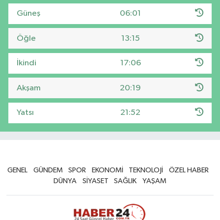
Güneş
06:01
Öğle
13:15
İkindi
17:06
Akşam
20:19
Yatsı
21:52
GENEL
GÜNDEM
SPOR
EKONOMİ
TEKNOLOJİ
ÖZEL HABER
DÜNYA
SİYASET
SAĞLIK
YAŞAM