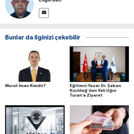
Bunlar da ilginizi çekebilir
Murat İman Kimdir?
Eğitimci-Yazar Dr. Şaban
Kızıldağ’dan Vali Uğur
Turan’a Ziyaret