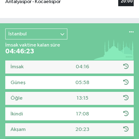
Antalyaspor - Kocaelispor
20:00
İstanbul
İmsak vaktine kalan süre
04:46:22
İmsak
04:16
Güneş
05:58
Öğle
13:15
İkindi
17:08
Akşam
20:23