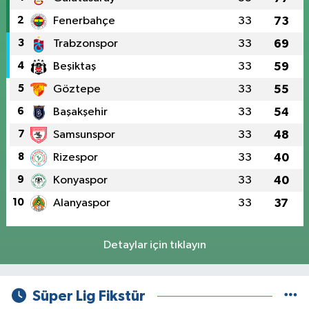
2
Fenerbahçe
33
73
3
Trabzonspor
33
69
4
Beşiktaş
33
59
5
Göztepe
33
55
6
Başakşehir
33
54
7
Samsunspor
33
48
8
Rizespor
33
40
9
Konyaspor
33
40
10
Alanyaspor
33
37
Detaylar için tıklayın
Süper Lig Fikstür