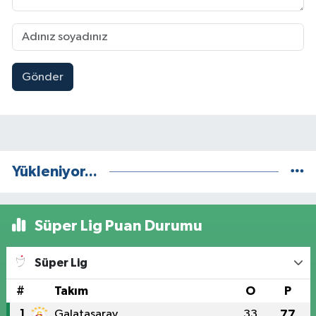
Gönder
Yükleniyor...
Süper Lig Puan Durumu
Süper Lig
#
Takım
O
P
1
Galatasaray
33
77