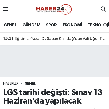
Nöbetçi Eczaneler
GENEL
GÜNDEM
SPOR
EKONOMİ
TEKNOLOJİ
Hava Durumu
15:31
Eğitimci-Yazar Dr. Şaban Kızıldağ’dan Vali Uğur Turan’a Ziyaret
Namaz Vakitleri
Trafik Durumu
Süper Lig Puan Durumu ve Fikstür
Tüm Manşetler
HABERLER
GENEL
LGS tarihi değişti: Sınav 13
Son Dakika Haberleri
Haziran’da yapılacak
Haber Arşivi