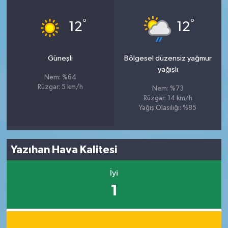
°
°
12
12
Güneşli
Bölgesel düzensiz yağmur
yağışlı
Nem: %64
Rüzgar: 5 km/h
Nem: %73
Rüzgar: 14 km/h
Yağış Olasılığı: %85
Yazıhan Hava Kalitesi
İyi
1