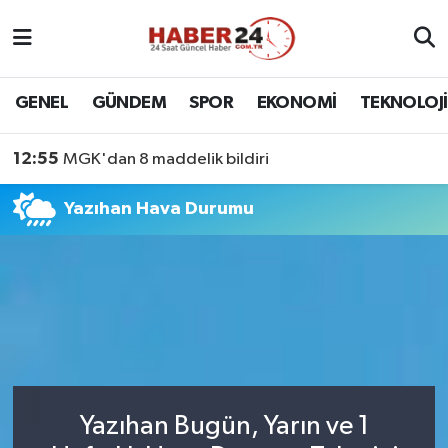
Nöbetçi Eczaneler
GENEL
GÜNDEM
SPOR
EKONOMİ
TEKNOLOJİ
Hava Durumu
12:55
MGK'dan 8 maddelik bildiri
Namaz Vakitleri
Yazıhan Hava Durumu
Trafik Durumu
Süper Lig Puan Durumu ve Fikstür
Tüm Manşetler
Son Dakika Haberleri
Yazıhan Bugün, Yarın ve 1
Haber Arşivi