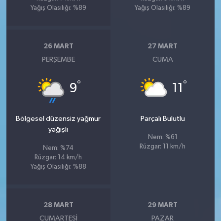
Yağış Olasılığı: %89
Yağış Olasılığı: %89
26 MART
27 MART
PERŞEMBE
CUMA
°
°
9
11
Bölgesel düzensiz yağmur
Parçalı Bulutlu
yağışlı
Nem: %61
Rüzgar: 11 km/h
Nem: %74
Rüzgar: 14 km/h
Yağış Olasılığı: %88
28 MART
29 MART
CUMARTESI
PAZAR