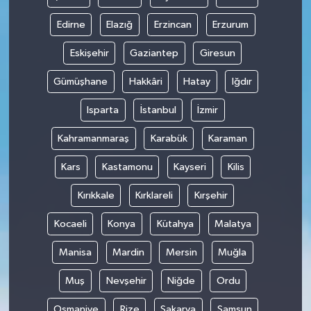
Edirne
Elazığ
Erzincan
Erzurum
Eskişehir
Gaziantep
Giresun
Gümüşhane
Hakkâri
Hatay
Iğdır
Isparta
İstanbul
İzmir
Kahramanmaraş
Karabük
Karaman
Kars
Kastamonu
Kayseri
Kilis
Kırıkkale
Kırklareli
Kırşehir
Kocaeli
Konya
Kütahya
Malatya
Manisa
Mardin
Mersin
Muğla
Muş
Nevşehir
Niğde
Ordu
Osmaniye
Rize
Sakarya
Samsun