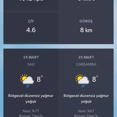
ÇIY
GÖRÜŞ
4.6
8
km
24 MART
25 MART
SALI
ÇARŞAMBA
°
°
8
8
Bölgesel düzensiz yağmur
Bölgesel düzensiz yağmur
yağışlı
yağışlı
Nem: %77
Nem: %67
Rüzgar: 7 km/h
Rüzgar: 9 km/h