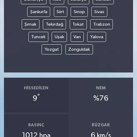
Şanlıurfa
Siirt
Sinop
Sivas
Şırnak
Tekirdağ
Tokat
Trabzon
Tunceli
Uşak
Van
Yalova
Yozgat
Zonguldak
HISSEDILEN
NEM
°
9
%76
BASINÇ
RÜZGAR
1012
6
hpa
km/s