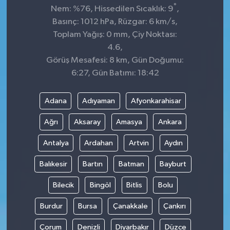
°
Nem: %76, Hissedilen Sıcaklık: 9
,
Basınç: 1012 hPa, Rüzgar: 6 km/s,
Toplam Yağış: 0 mm, Çiy Noktası:
4.6,
Görüş Mesafesi: 8 km, Gün Doğumu:
6:27, Gün Batımı: 18:42
Adana
Adıyaman
Afyonkarahisar
Ağrı
Aksaray
Amasya
Ankara
Antalya
Ardahan
Artvin
Aydın
Balıkesir
Bartın
Batman
Bayburt
Bilecik
Bingöl
Bitlis
Bolu
Burdur
Bursa
Çanakkale
Çankırı
Çorum
Denizli
Diyarbakır
Düzce