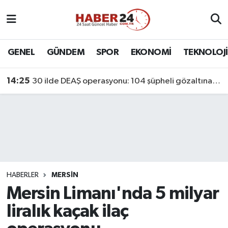
Nöbetçi Eczaneler
GENEL
GÜNDEM
SPOR
EKONOMİ
TEKNOLOJİ
Hava Durumu
14:25
30 ilde DEAŞ operasyonu: 104 şüpheli gözaltına alındı
Namaz Vakitleri
Trafik Durumu
Süper Lig Puan Durumu ve Fikstür
Tüm Manşetler
HABERLER
MERSİN
Mersin Limanı'nda 5 milyar
Son Dakika Haberleri
liralık kaçak ilaç
Haber Arşivi