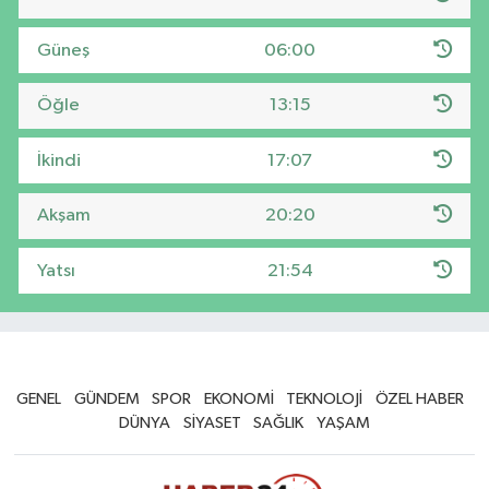
Güneş
06:00
Öğle
13:15
İkindi
17:07
Akşam
20:20
Yatsı
21:54
GENEL
GÜNDEM
SPOR
EKONOMİ
TEKNOLOJİ
ÖZEL HABER
DÜNYA
SİYASET
SAĞLIK
YAŞAM