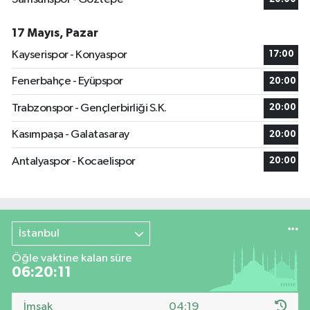
17 Mayıs, Pazar
Kayserispor - Konyaspor
17:00
Fenerbahçe - Eyüpspor
20:00
Trabzonspor - Gençlerbirliği S.K.
20:00
Kasımpaşa - Galatasaray
20:00
Antalyaspor - Kocaelispor
20:00
İstanbul
Öğle vaktine kalan süre
06:20:10
İmsak
04:19