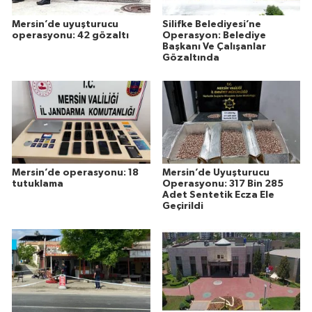
Mersin’de uyuşturucu
Silifke Belediyesi’ne
operasyonu: 42 gözaltı
Operasyon: Belediye
Başkanı Ve Çalışanlar
Gözaltında
Mersin’de operasyonu: 18
Mersin’de Uyuşturucu
tutuklama
Operasyonu: 317 Bin 285
Adet Sentetik Ecza Ele
Geçirildi