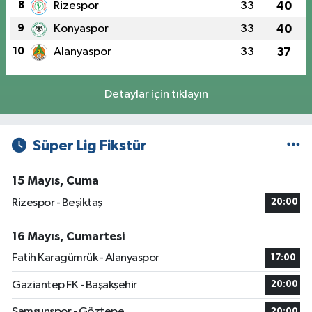
8
Rizespor
33
40
9
Konyaspor
33
40
10
Alanyaspor
33
37
Detaylar için tıklayın
Süper Lig Fikstür
15 Mayıs, Cuma
Rizespor - Beşiktaş
20:00
16 Mayıs, Cumartesi
Fatih Karagümrük - Alanyaspor
17:00
Gaziantep FK - Başakşehir
20:00
Samsunspor - Göztepe
20:00