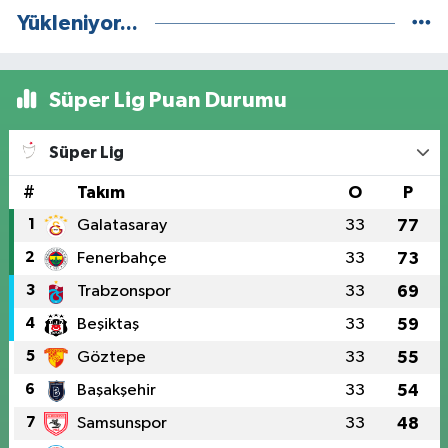
Yükleniyor...
Süper Lig Puan Durumu
Süper Lig
#
Takım
O
P
1
Galatasaray
33
77
2
Fenerbahçe
33
73
3
Trabzonspor
33
69
4
Beşiktaş
33
59
5
Göztepe
33
55
6
Başakşehir
33
54
7
Samsunspor
33
48