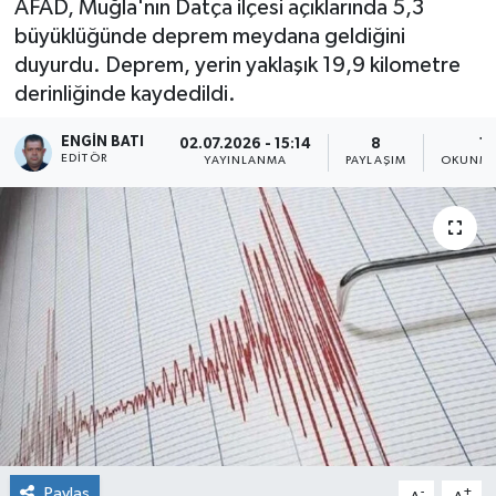
AFAD, Muğla'nın Datça ilçesi açıklarında 5,3
büyüklüğünde deprem meydana geldiğini
duyurdu. Deprem, yerin yaklaşık 19,9 kilometre
derinliğinde kaydedildi.
ENGIN BATI
02.07.2026 - 15:14
8
1 
EDITÖR
YAYINLANMA
PAYLAŞIM
OKUNMA
Paylaş
-
+