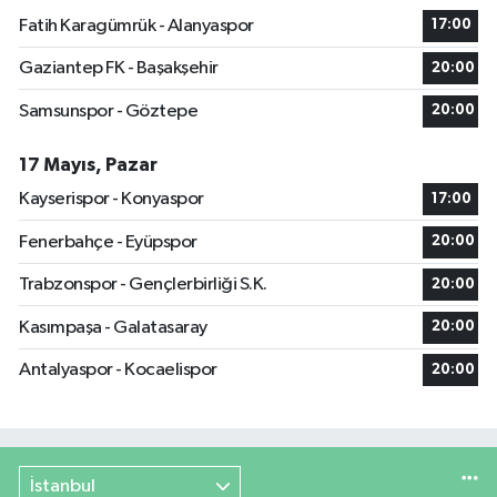
Fatih Karagümrük - Alanyaspor
17:00
Gaziantep FK - Başakşehir
20:00
Samsunspor - Göztepe
20:00
17 Mayıs, Pazar
Kayserispor - Konyaspor
17:00
Fenerbahçe - Eyüpspor
20:00
Trabzonspor - Gençlerbirliği S.K.
20:00
Kasımpaşa - Galatasaray
20:00
Antalyaspor - Kocaelispor
20:00
İstanbul