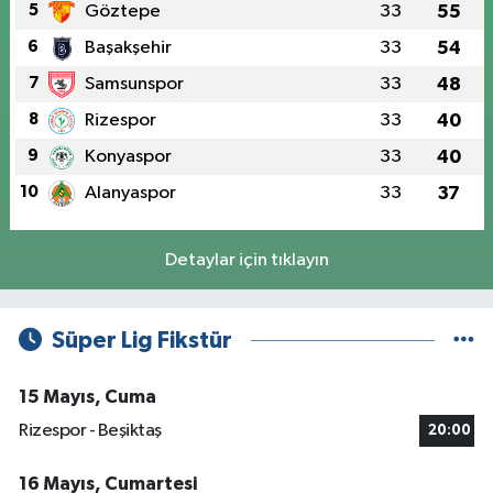
5
Göztepe
33
55
6
Başakşehir
33
54
7
Samsunspor
33
48
8
Rizespor
33
40
9
Konyaspor
33
40
10
Alanyaspor
33
37
Detaylar için tıklayın
Süper Lig Fikstür
15 Mayıs, Cuma
Rizespor - Beşiktaş
20:00
16 Mayıs, Cumartesi