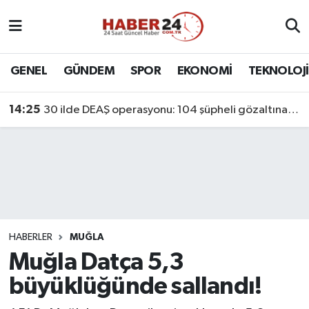
Nöbetçi Eczaneler
GENEL
GÜNDEM
SPOR
EKONOMİ
TEKNOLOJİ
Hava Durumu
14:25
30 ilde DEAŞ operasyonu: 104 şüpheli gözaltına alındı
Namaz Vakitleri
Trafik Durumu
Süper Lig Puan Durumu ve Fikstür
Tüm Manşetler
HABERLER
MUĞLA
Muğla Datça 5,3
Son Dakika Haberleri
büyüklüğünde sallandı!
Haber Arşivi