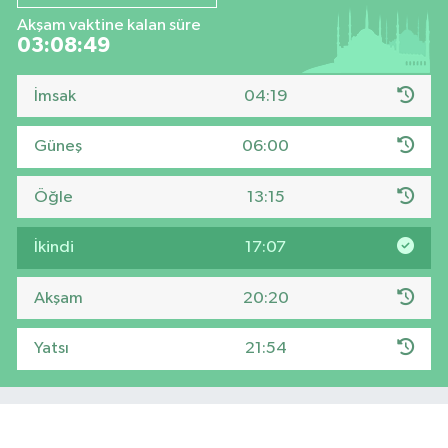
Akşam vaktine kalan süre
03:08:48
İmsak
04:19
Güneş
06:00
Öğle
13:15
İkindi
17:07
Akşam
20:20
Yatsı
21:54