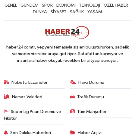
GENEL
GÜNDEM
SPOR
EKONOMİ
TEKNOLOJİ
ÖZEL HABER
DÜNYA
SİYASET
SAĞLIK
YAŞAM
haber24comtr, yepyeni temasıyla sizleri buluştururken, sadelik
ve modernizmi bir araya getiriyor. Şatafattan kaçınıyor ve
insanlara haber okuyabilecekleri bir altyapı sunuyor.
Nöbetçi Eczaneler
Hava Durumu
Namaz Vakitleri
Trafik Durumu
Süper Lig Puan Durumu ve
Tüm Manşetler
Fikstür
Son Dakika Haberleri
Haber Arşivi