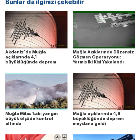
Bunlar da ilginizi çekebilir
Akdeniz'de Muğla
Muğla Açıklarında Düzensiz
açıklarında 4,1
Göçmen Operasyonu:
büyüklüğünde deprem
Yetmiş İki Kişi Yakalandı
Muğla Milas'taki yangın
Muğla açıklarında 4,9
büyük ölçüde kontrol
büyüklüğünde deprem
altında
meydana geldi