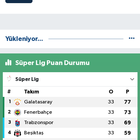
Yükleniyor...
Süper Lig Puan Durumu
Süper Lig
#
Takım
O
P
1
Galatasaray
33
77
2
Fenerbahçe
33
73
3
Trabzonspor
33
69
4
Beşiktaş
33
59