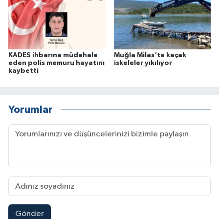
KADES ihbarına müdahale
Muğla Milas'ta kaçak
eden polis memuru hayatını
iskeleler yıkılıyor
kaybetti
Yorumlar
Gönder