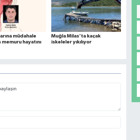
arına müdahale
Muğla Milas'ta kaçak
s memuru hayatını
iskeleler yıkılıyor