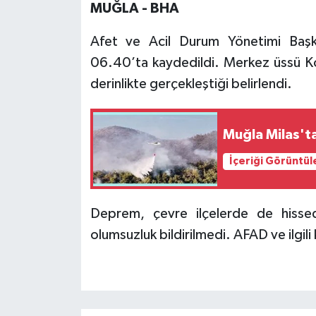
MUĞLA - BHA
Afet ve Acil Durum Yönetimi Başkan
06.40’ta kaydedildi. Merkez üssü Kö
derinlikte gerçekleştiği belirlendi.
Muğla Milas't
İçeriği Görüntül
Deprem, çevre ilçelerde de hissedi
olumsuzluk bildirilmedi. AFAD ve ilgil