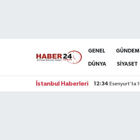
Nöbetçi Eczaneler
Hava Durumu
GENEL
GÜNDEM
Namaz Vakitleri
DÜNYA
SİYASET
Trafik Durumu
İstanbul Haberleri
12:34
Esenyurt’ta 1
Süper Lig Puan Durumu ve Fikstür
Tüm Manşetler
Son Dakika Haberleri
Haber Arşivi