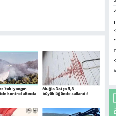
G
S
1
K
F
T
K
A
as'taki yangın
Muğla Datça 5,3
üde kontrol altında
büyüklüğünde sallandı!
Ö