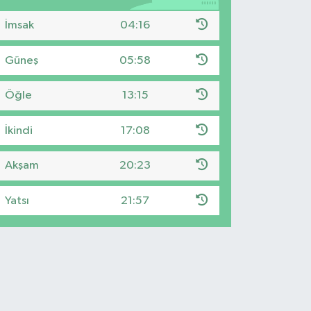
İmsak
04:16
Güneş
05:58
Öğle
13:15
İkindi
17:08
Akşam
20:23
Yatsı
21:57