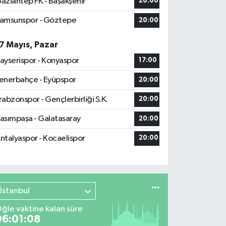
aziantep FK - Başakşehir
20:00
amsunspor - Göztepe
20:00
7 Mayıs, Pazar
ayserispor - Konyaspor
17:00
enerbahçe - Eyüpspor
20:00
rabzonspor - Gençlerbirliği S.K.
20:00
asımpaşa - Galatasaray
20:00
ntalyaspor - Kocaelispor
20:00
İstanbul
ğle vaktine kalan süre
06:01:07