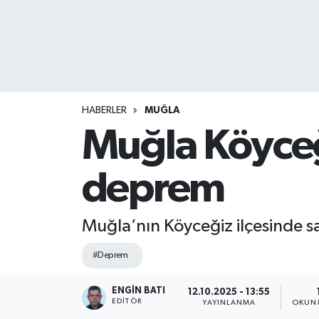
HABERLER
MUĞLA
Muğla Köyce
deprem
Muğla’nın Köyceğiz ilçesinde 
#Deprem
ENGIN BATI
12.10.2025 - 13:55
EDITÖR
YAYINLANMA
OKUNM