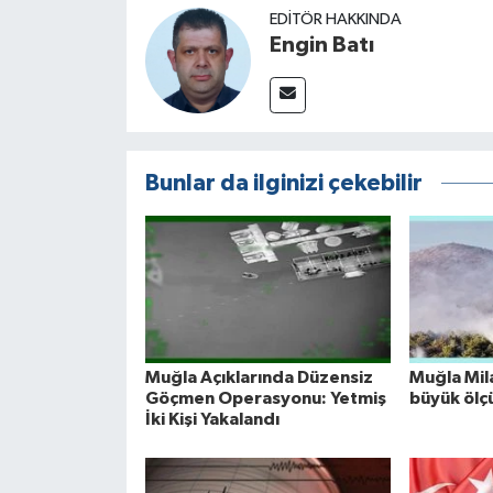
EDITÖR HAKKINDA
Engin Batı
Bunlar da ilginizi çekebilir
Muğla Açıklarında Düzensiz
Muğla Mil
Göçmen Operasyonu: Yetmiş
büyük ölç
İki Kişi Yakalandı