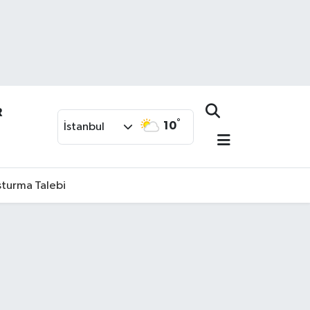
R
°
10
İstanbul
şturma Talebi