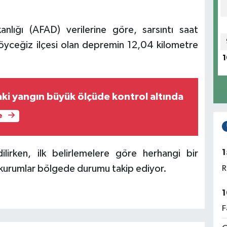
lığı (AFAD) verilerine göre, sarsıntı saat
yceğiz ilçesi olan depremin 12,04 kilometre
1
aki yangın büyük ölçüde kontrol altında
e
1
lirken, ilk belirlemelere göre herhangi bir
i kurumlar bölgede durumu takip ediyor.
R
1
F