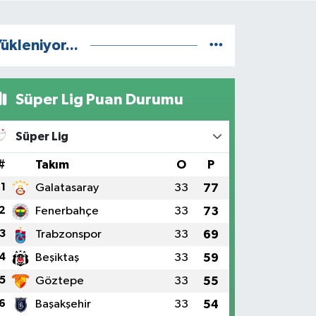
ükleniyor...
Süper Lig Puan Durumu
Süper Lig
#
Takım
O
P
1
Galatasaray
33
77
2
Fenerbahçe
33
73
3
Trabzonspor
33
69
4
Beşiktaş
33
59
5
Göztepe
33
55
6
Başakşehir
33
54