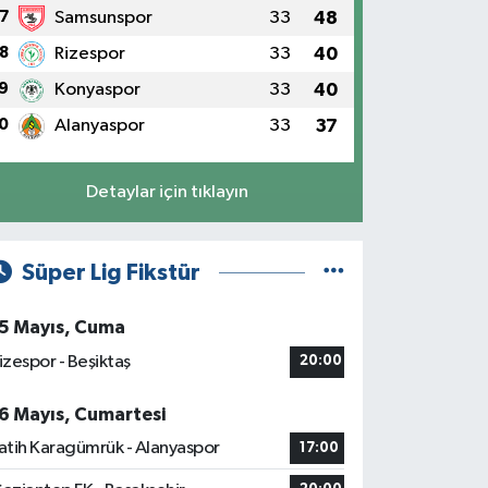
7
Samsunspor
33
48
8
Rizespor
33
40
9
Konyaspor
33
40
0
Alanyaspor
33
37
Detaylar için tıklayın
Süper Lig Fikstür
5 Mayıs, Cuma
izespor - Beşiktaş
20:00
6 Mayıs, Cumartesi
atih Karagümrük - Alanyaspor
17:00