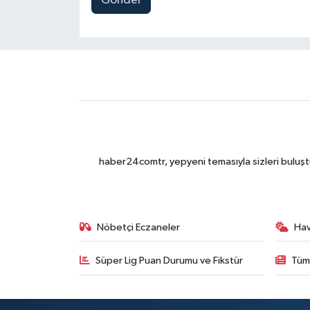
Gönder
haber24comtr, yepyeni temasıyla sizleri buluştu
Nöbetçi Eczaneler
Ha
Süper Lig Puan Durumu ve Fikstür
Tüm