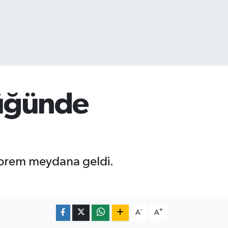
lüğünde
eprem meydana geldi.
-
+
A
A