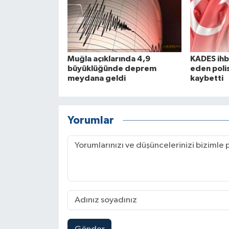
Muğla açıklarında 4,9
KADES ihb
büyüklüğünde deprem
eden poli
meydana geldi
kaybetti
Yorumlar