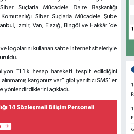
iber Suçlarla Mücadele Daire Başkanlığı
a Komutanlığı Siber Suçlarla Mücadele Şube
anbul, İzmir, Van, Elazığ, Bingöl ve Hakkâri’de
1
e logolarını kullanan sahte internet siteleriyle
uruldu.
lyon TL’lik hesap hareketi tespit edildiğini
 alınmamış kargonuz var" gibi yanıltıcı SMS’ler
1
 yönlendirdiklerini açıkladı.
R
ığı 14 Sözleşmeli Bilişim Personeli
1
F
e
G