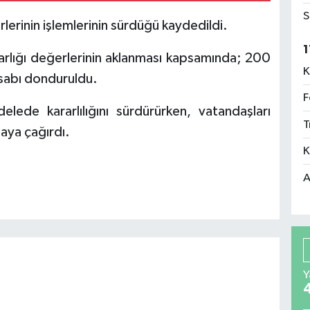
S
lerinin işlemlerinin sürdüğü kaydedildi.
1
rlığı değerlerinin aklanması kapsamında; 200
K
sabı donduruldu.
F
delede kararlılığını sürdürürken, vatandaşları
T
aya çağırdı.
K
A
Y