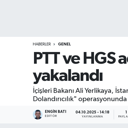
HABERLER
GENEL
PTT ve HGS ad
yakalandı
İçişleri Bakanı Ali Yerlikaya, İs
Dolandırıcılık" operasyonunda 
ENGIN BATI
04.10.2025 - 14:18
1
EDITÖR
YAYINLANMA
PAYL