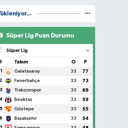
ükleniyor...
Süper Lig Puan Durumu
Süper Lig
#
Takım
O
P
1
Galatasaray
33
77
2
Fenerbahçe
33
73
3
Trabzonspor
33
69
4
Beşiktaş
33
59
5
Göztepe
33
55
6
Başakşehir
33
54
7
Samsunspor
33
48