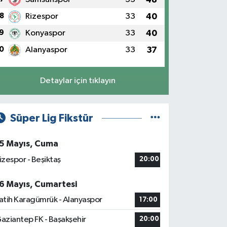
8
Rizespor
33
40
9
Konyaspor
33
40
0
Alanyaspor
33
37
Detaylar için tıklayın
Süper Lig Fikstür
5 Mayıs, Cuma
izespor - Beşiktaş
20:00
6 Mayıs, Cumartesi
atih Karagümrük - Alanyaspor
17:00
aziantep FK - Başakşehir
20:00