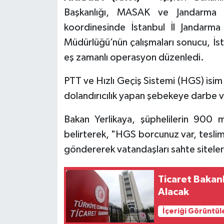
Başkanlığı, MASAK ve Jandarma S
koordinesinde İstanbul İl Jandarm
Müdürlüğü’nün çalışmaları sonucu, İst
eş zamanlı operasyon düzenledi.
PTT ve Hızlı Geçiş Sistemi (HGS) isim v
dolandırıcılık yapan şebekeye darbe v
Bakan Yerlikaya, şüphelilerin 900 mi
belirterek, "HGS borcunuz var, teslim
göndererek vatandaşları sahte sitelere
Ticaret Bakanl
Alacak
İçeriği Görüntül