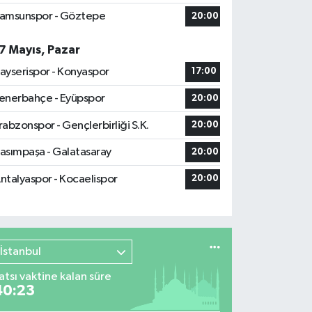
amsunspor - Göztepe
20:00
7 Mayıs, Pazar
ayserispor - Konyaspor
17:00
enerbahçe - Eyüpspor
20:00
rabzonspor - Gençlerbirliği S.K.
20:00
asımpaşa - Galatasaray
20:00
ntalyaspor - Kocaelispor
20:00
İstanbul
atsı vaktine kalan süre
40:22