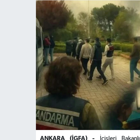
ANKARA (İGFA) -
İçişleri Baka