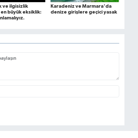
 ve ilgisizlik
Karadeniz ve Marmara'da
en büyük eksiklik:
denize girişlere geçici yasak
nlamalıyız.