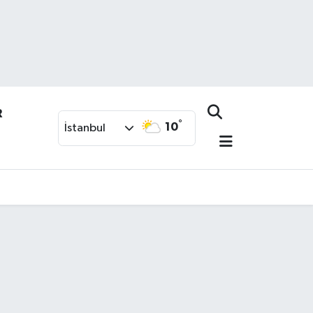
R
°
10
İstanbul