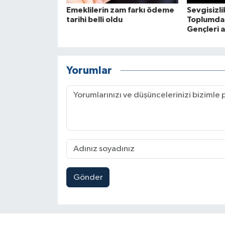
Emeklilerin zam farkı ödeme
Sevgisizlik
tarihi belli oldu
Toplumda 
Gençleri a
Yorumlar
Gönder