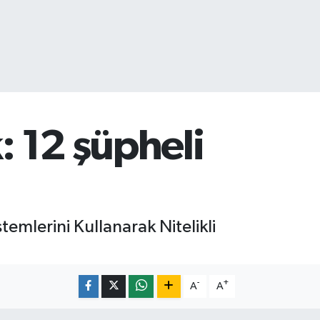
: 12 şüpheli
stemlerini Kullanarak Nitelikli
-
+
A
A