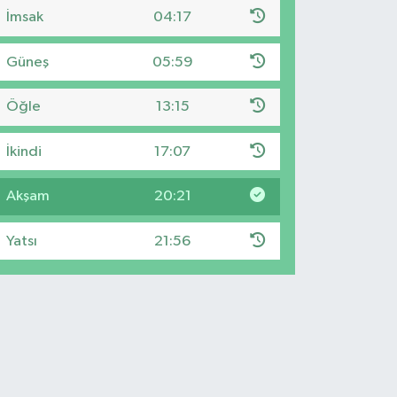
İmsak
04:17
Güneş
05:59
Öğle
13:15
İkindi
17:07
Akşam
20:21
Yatsı
21:56