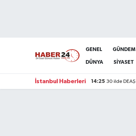
Nöbetçi Eczaneler
Hava Durumu
GENEL
GÜNDEM
Namaz Vakitleri
DÜNYA
SİYASET
Trafik Durumu
İstanbul Haberleri
14:25
30 ilde DEAŞ 
Süper Lig Puan Durumu ve Fikstür
Tüm Manşetler
Son Dakika Haberleri
Haber Arşivi