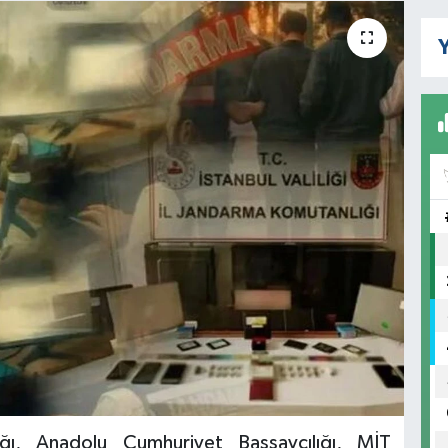
Y
nlığı, Anadolu Cumhuriyet Başsavcılığı, MİT