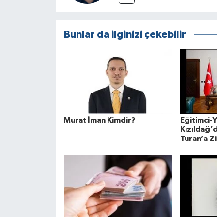
Bunlar da ilginizi çekebilir
Murat İman Kimdir?
Eğitimci-Y
Kızıldağ’d
Turan’a Z