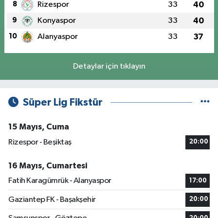
8
Rizespor
33
40
9
Konyaspor
33
40
10
Alanyaspor
33
37
Detaylar için tıklayın
Süper Lig Fikstür
15 Mayıs, Cuma
Rizespor - Beşiktaş
20:00
16 Mayıs, Cumartesi
Fatih Karagümrük - Alanyaspor
17:00
Gaziantep FK - Başakşehir
20:00