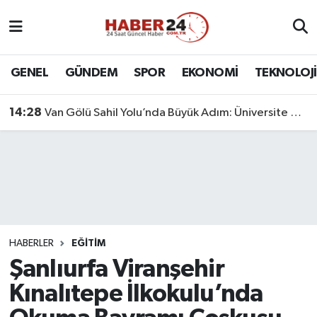
Nöbetçi Eczaneler
GENEL
GÜNDEM
SPOR
EKONOMİ
TEKNOLOJİ
Hava Durumu
14:28
Van Gölü Sahil Yolu’nda Büyük Adım: Üniversite Bağlantı Etabı Tamamlandı
Namaz Vakitleri
Trafik Durumu
Süper Lig Puan Durumu ve Fikstür
Tüm Manşetler
HABERLER
EĞİTİM
Şanlıurfa Viranşehir
Son Dakika Haberleri
Kınalıtepe İlkokulu’nda
Haber Arşivi