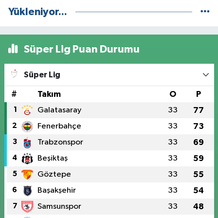
Yükleniyor...
Süper Lig Puan Durumu
Süper Lig
#
Takım
O
P
1
Galatasaray
33
77
2
Fenerbahçe
33
73
3
Trabzonspor
33
69
4
Beşiktaş
33
59
5
Göztepe
33
55
6
Başakşehir
33
54
7
Samsunspor
33
48