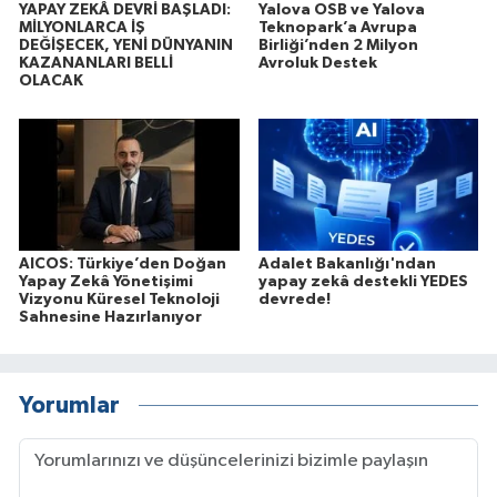
YAPAY ZEKÂ DEVRİ BAŞLADI:
Yalova OSB ve Yalova
MİLYONLARCA İŞ
Teknopark’a Avrupa
DEĞİŞECEK, YENİ DÜNYANIN
Birliği’nden 2 Milyon
KAZANANLARI BELLİ
Avroluk Destek
OLACAK
AICOS: Türkiye’den Doğan
Adalet Bakanlığı'ndan
Yapay Zekâ Yönetişimi
yapay zekâ destekli YEDES
Vizyonu Küresel Teknoloji
devrede!
Sahnesine Hazırlanıyor
Yorumlar