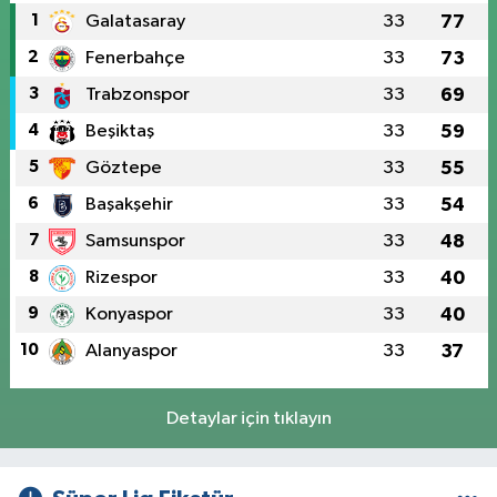
1
Galatasaray
33
77
2
Fenerbahçe
33
73
3
Trabzonspor
33
69
4
Beşiktaş
33
59
5
Göztepe
33
55
6
Başakşehir
33
54
7
Samsunspor
33
48
8
Rizespor
33
40
9
Konyaspor
33
40
10
Alanyaspor
33
37
Detaylar için tıklayın