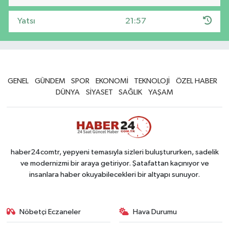
Yatsı
21:57
GENEL
GÜNDEM
SPOR
EKONOMİ
TEKNOLOJİ
ÖZEL HABER
DÜNYA
SİYASET
SAĞLIK
YAŞAM
haber24comtr, yepyeni temasıyla sizleri buluştururken, sadelik
ve modernizmi bir araya getiriyor. Şatafattan kaçınıyor ve
insanlara haber okuyabilecekleri bir altyapı sunuyor.
Nöbetçi Eczaneler
Hava Durumu