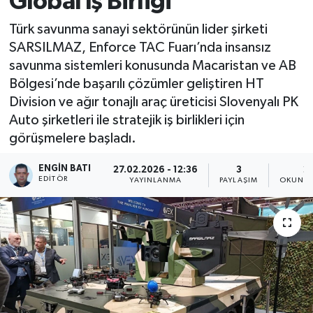
Global İş Birliği
Türk savunma sanayi sektörünün lider şirketi
SARSILMAZ, Enforce TAC Fuarı’nda insansız
savunma sistemleri konusunda Macaristan ve AB
Bölgesi’nde başarılı çözümler geliştiren HT
Division ve ağır tonajlı araç üreticisi Slovenyalı PK
Auto şirketleri ile stratejik iş birlikleri için
görüşmelere başladı.
ENGIN BATI
27.02.2026 - 12:36
3
2
EDITÖR
YAYINLANMA
PAYLAŞIM
OKUNMA