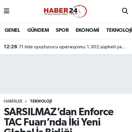
Nöbetçi Eczaneler
GENEL
GÜNDEM
SPOR
EKONOMİ
TEKNOLOJİ
Hava Durumu
12:26
71 ilde uyuşturucu operasyonu: 1.302 şüpheli yakalandı
Namaz Vakitleri
Trafik Durumu
Süper Lig Puan Durumu ve Fikstür
Tüm Manşetler
HABERLER
TEKNOLOJİ
SARSILMAZ’dan Enforce
Son Dakika Haberleri
TAC Fuarı’nda İki Yeni
Haber Arşivi