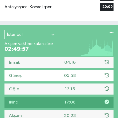
Antalyaspor - Kocaelispor
20:00
İstanbul
Akşam vaktine kalan süre
02:49:57
İmsak
04:16
Güneş
05:58
Öğle
13:15
İkindi
17:08
Akşam
20:23