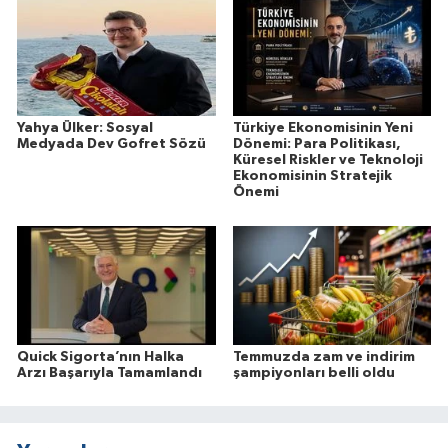
Yahya Ülker: Sosyal
Türkiye Ekonomisinin Yeni
Medyada Dev Gofret Sözü
Dönemi: Para Politikası,
Küresel Riskler ve Teknoloji
Ekonomisinin Stratejik
Önemi
Quick Sigorta’nın Halka
Temmuzda zam ve indirim
Arzı Başarıyla Tamamlandı
şampiyonları belli oldu