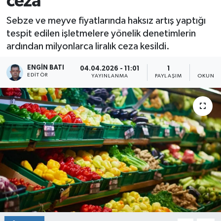
ceza
Sebze ve meyve fiyatlarında haksız artış yaptığı
tespit edilen işletmelere yönelik denetimlerin
ardından milyonlarca liralık ceza kesildi.
ENGIN BATI
04.04.2026 - 11:01
1
1
EDITÖR
YAYINLANMA
PAYLAŞIM
OKUNMA