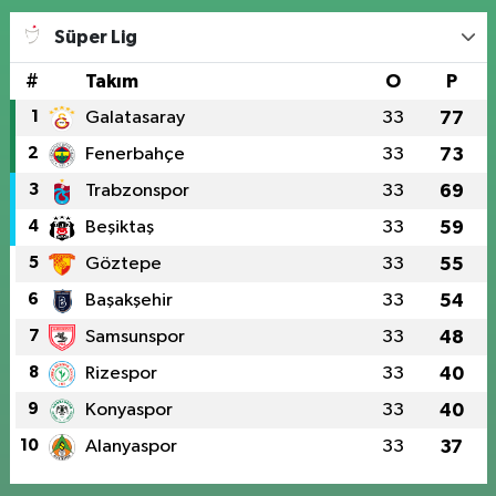
Süper Lig
#
Takım
O
P
1
Galatasaray
33
77
2
Fenerbahçe
33
73
3
Trabzonspor
33
69
4
Beşiktaş
33
59
5
Göztepe
33
55
6
Başakşehir
33
54
7
Samsunspor
33
48
8
Rizespor
33
40
9
Konyaspor
33
40
10
Alanyaspor
33
37