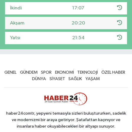
İkindi
17:07
Akşam
20:20
Yatsı
21:54
GENEL
GÜNDEM
SPOR
EKONOMİ
TEKNOLOJİ
ÖZEL HABER
DÜNYA
SİYASET
SAĞLIK
YAŞAM
haber24comtr, yepyeni temasıyla sizleri buluştururken, sadelik
ve modernizmi bir araya getiriyor. Şatafattan kaçınıyor ve
insanlara haber okuyabilecekleri bir altyapı sunuyor.