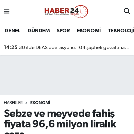
Nöbetçi Eczaneler
GENEL
GÜNDEM
SPOR
EKONOMİ
TEKNOLOJİ
Hava Durumu
14:25
30 ilde DEAŞ operasyonu: 104 şüpheli gözaltına alındı
Namaz Vakitleri
Trafik Durumu
Süper Lig Puan Durumu ve Fikstür
Tüm Manşetler
HABERLER
EKONOMİ
Sebze ve meyvede fahiş
Son Dakika Haberleri
fiyata 96,6 milyon liralık
Haber Arşivi