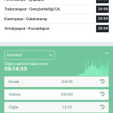
Trabzonspor - Gençlerbirliği S.K.
20:00
Kasımpaşa - Galatasaray
20:00
Antalyaspor - Kocaelispor
20:00
İstanbul
Öğle vaktine kalan süre
06:14:54
İmsak
04:19
Güneş
06:00
Öğle
13:15