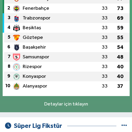
2
Fenerbahçe
33
73
3
Trabzonspor
33
69
4
Beşiktaş
33
59
5
Göztepe
33
55
6
Başakşehir
33
54
7
Samsunspor
33
48
8
Rizespor
33
40
9
Konyaspor
33
40
10
Alanyaspor
33
37
Detaylar için tıklayın
Süper Lig Fikstür