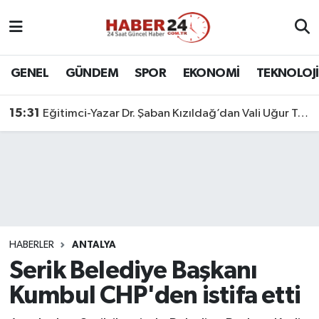
Nöbetçi Eczaneler
GENEL
GÜNDEM
SPOR
EKONOMİ
TEKNOLOJİ
Hava Durumu
15:31
Eğitimci-Yazar Dr. Şaban Kızıldağ’dan Vali Uğur Turan’a Ziyaret
Namaz Vakitleri
Trafik Durumu
Süper Lig Puan Durumu ve Fikstür
Tüm Manşetler
HABERLER
ANTALYA
Serik Belediye Başkanı
Son Dakika Haberleri
Kumbul CHP'den istifa etti
Haber Arşivi