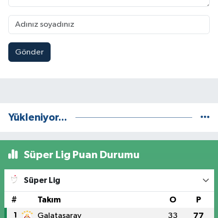
Gönder
Yükleniyor...
Süper Lig Puan Durumu
Süper Lig
#
Takım
O
P
1
Galatasaray
33
77