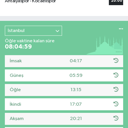
Antalyaspor - Kocaelispor
20:00
İstanbul
Öğle vaktine kalan süre
08:04:58
İmsak
04:17
Güneş
05:59
Öğle
13:15
İkindi
17:07
Akşam
20:21