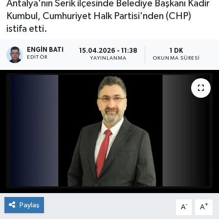
Antalya'nın Serik ilçesinde Belediye Başkanı Kadir
Kumbul, Cumhuriyet Halk Partisi'nden (CHP)
istifa etti.
ENGIN BATI
15.04.2026 - 11:38
1 DK
EDITÖR
YAYINLANMA
OKUNMA SÜRESI
Paylaş
-
+
A
A