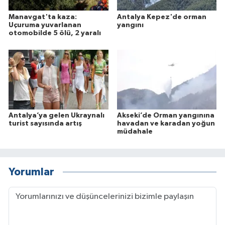
Manavgat'ta kaza:
Antalya Kepez'de orman
Uçuruma yuvarlanan
yangını
otomobilde 5 ölü, 2 yaralı
Antalya’ya gelen Ukraynalı
Akseki’de Orman yangınına
turist sayısında artış
havadan ve karadan yoğun
müdahale
Yorumlar