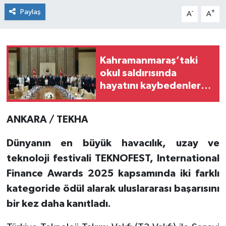
Paylaş
-
+
A
A
Kahramanmaraş’taki
okul saldırısında
hayatını kaybedenlerin
aileleri Külliye’de
ağırlandı
ANKARA / TEKHA
Dünyanın en büyük havacılık, uzay ve
teknoloji festivali TEKNOFEST, International
Finance Awards 2025 kapsamında iki farklı
kategoride ödül alarak uluslararası başarısını
bir kez daha kanıtladı.