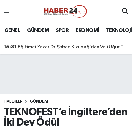
Nöbetçi Eczaneler
GENEL
GÜNDEM
SPOR
EKONOMİ
TEKNOLOJİ
Hava Durumu
15:31
Eğitimci-Yazar Dr. Şaban Kızıldağ’dan Vali Uğur Turan’a Ziyaret
Namaz Vakitleri
Trafik Durumu
Süper Lig Puan Durumu ve Fikstür
Tüm Manşetler
HABERLER
GÜNDEM
TEKNOFEST’e İngiltere’den
Son Dakika Haberleri
İki Dev Ödül
Haber Arşivi