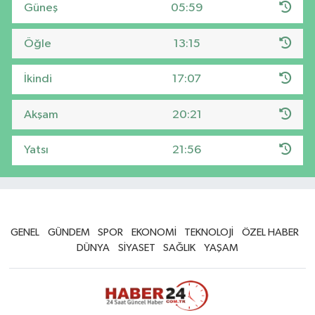
Güneş
05:59
Öğle
13:15
İkindi
17:07
Akşam
20:21
Yatsı
21:56
GENEL
GÜNDEM
SPOR
EKONOMİ
TEKNOLOJİ
ÖZEL HABER
DÜNYA
SİYASET
SAĞLIK
YAŞAM