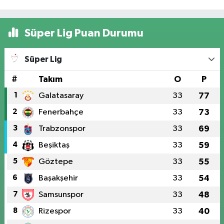
Süper Lig Puan Durumu
Süper Lig
#
Takım
O
P
1
Galatasaray
33
77
2
Fenerbahçe
33
73
3
Trabzonspor
33
69
4
Beşiktaş
33
59
5
Göztepe
33
55
6
Başakşehir
33
54
7
Samsunspor
33
48
8
Rizespor
33
40