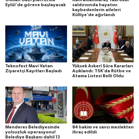
Osman Gazi platformu
Kahramanmaraş’taki okul
Eylül'de göreve başlayacak
saldırısında hayatını
kaybedenlerin aileleri
Külliye’de ağırlandı
Teknofest Mavi Vatan
Yüksek Askerî Şûra Kararları
Ziyaretçi Kayıtları Başladı
Açıklandı: TSK’da Rütbe ve
Atama Listesi Belli Oldu
Menderes Belediyesinde
84 hakim ve savcı meslekten
yolsuzluk operasyonu!
ihraç edildi
Belediye Başkanı dahil 13