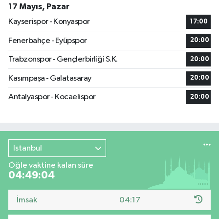
17 Mayıs, Pazar
Kayserispor - Konyaspor
17:00
Fenerbahçe - Eyüpspor
20:00
Trabzonspor - Gençlerbirliği S.K.
20:00
Kasımpaşa - Galatasaray
20:00
Antalyaspor - Kocaelispor
20:00
İstanbul
Öğle vaktine kalan süre
04:49:03
İmsak
04:17