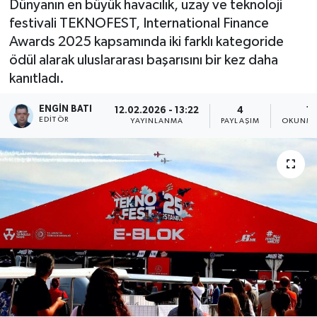
Dünyanın en büyük havacılık, uzay ve teknoloji
festivali TEKNOFEST, International Finance
Awards 2025 kapsamında iki farklı kategoride
ödül alarak uluslararası başarısını bir kez daha
kanıtladı.
ENGIN BATI
12.02.2026 - 13:22
4
1 
EDITÖR
YAYINLANMA
PAYLAŞIM
OKUNMA