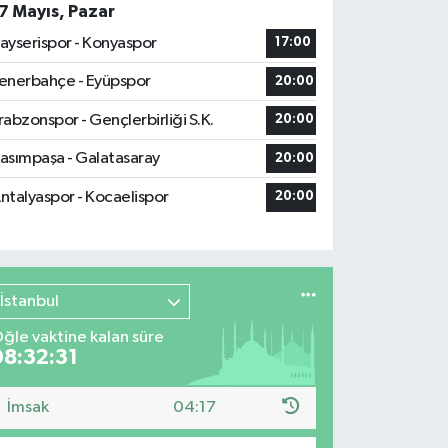
7 Mayıs, Pazar
ayserispor - Konyaspor
17:00
enerbahçe - Eyüpspor
20:00
rabzonspor - Gençlerbirliği S.K.
20:00
asımpaşa - Galatasaray
20:00
ntalyaspor - Kocaelispor
20:00
İstanbul
ğle vaktine kalan süre
08:32:30
İmsak
04:17