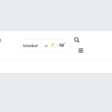
R
°
10
İstanbul