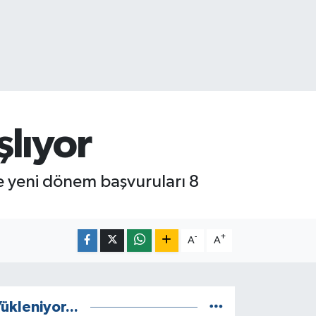
lıyor
e yeni dönem başvuruları 8
-
+
A
A
ükleniyor...