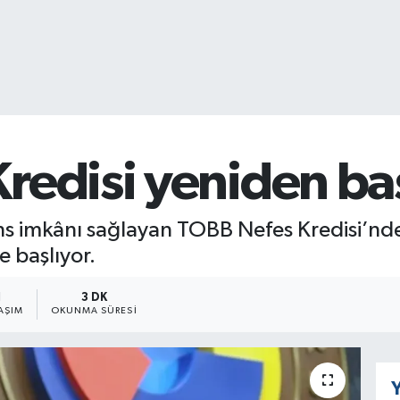
redisi yeniden baş
ns imkânı sağlayan TOBB Nefes Kredisi’nd
e başlıyor.
1
3 DK
AŞIM
OKUNMA SÜRESI
Y