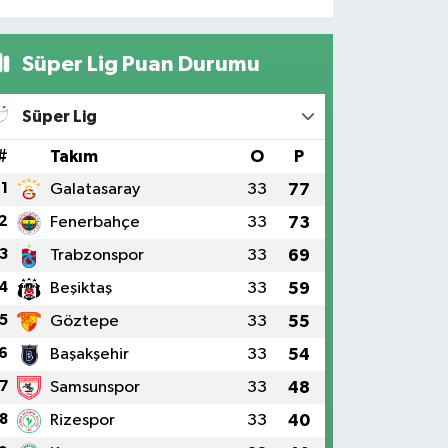
Süper Lig Puan Durumu
Süper Lig
#
Takım
O
P
1
Galatasaray
33
77
2
Fenerbahçe
33
73
3
Trabzonspor
33
69
4
Beşiktaş
33
59
5
Göztepe
33
55
6
Başakşehir
33
54
7
Samsunspor
33
48
8
Rizespor
33
40