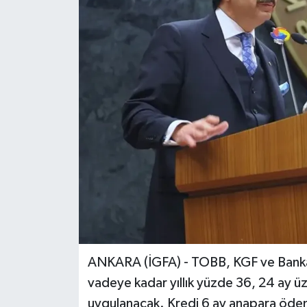
ANKARA (İGFA) - TOBB, KGF ve Bankala
vadeye kadar yıllık yüzde 36, 24 ay üz
uygulanacak. Kredi 6 ay anapara öde