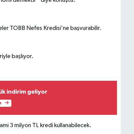
konomi demektir” diye konuştu.
ler TOBB Nefes Kredisi'ne başvurabilir.
iyle başlıyor.
k indirim geliyor
e
mi 3 milyon TL kredi kullanabilecek.