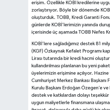
erişim. Özellikle KOBİ kredilerine uyg
zorlaştırıyor. Böyle bir dönemde KOBİ
oluşturduk. TOBB, Kredi Garanti Fonu 
günlerde KOBİ’lerimizin yanında durup
içerisinde üç aşamada TOBB Nefes Kre
KOBİ’lere sağladığımız destek 81 milya
(KGF) Özkaynak Kefalet Programı kap
Lirası tutarında bir kredi hacmi oluştu
kullandırılması planlanan bu yeni paketin
üyelerimizin erişimine açılıyor. Hazi
Cumhuriyet Merkez Bankası Başkanı Fa
Kurulu Başkanı Erdoğan Özegen’e ve ka
destek ve katkılardan dolayı teşekkü
uygun maliyetlerle finansmana ulaşmas