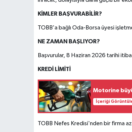
ihracat, dolayısıyla daha güçlü bir e
KİMLER BAŞVURABİLİR?
TOBB'a bağlı Oda-Borsa üyesi işletme
NE ZAMAN BAŞLIYOR?
Başvurular, 8 Haziran 2026 tarihi itibar
KREDİ LİMİTİ
Motorine büyü
İçeriği Görüntül
TOBB Nefes Kredisi'nden bir firma aza