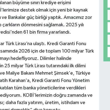
ulanan büyüme sınırı krediye erişimi
’lerimize destek olmak için yeni bir kaynak
ve Bankalar güç birliği yaptık. Amacımız zor
 çarkların dönmesini sağlamak. 2025 yılı
disi'nden 61 bin firma yararlandı.
r Türk Lirası’na ulaştı. Kredi Garanti Fonu
samında 2026 için de toplam 100 milyar Türk
rmayı hedefliyoruz. Dilimler halinde
 25 milyar Türk Lirası tutarındaki ilk dilimi
ne ve Maliye Bakanı Mehmet Şimsek'e, Türkiye
tih Karahan'a, Kredi Garanti Fonu Yönetim
tılan tüm banka yöneticilerine verdikleri
r ediyorum. KOBİ’lerimizin doğru zamanda ve
ı; daha fazla yatırım, üretim, istihdam ve