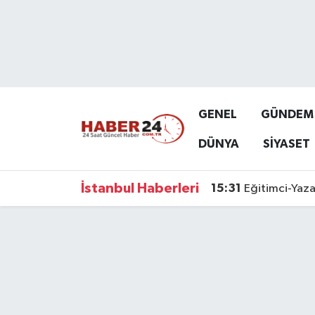
Nöbetçi Eczaneler
Hava Durumu
GENEL
GÜNDEM
Namaz Vakitleri
DÜNYA
SİYASET
Trafik Durumu
İstanbul Haberleri
15:31
Eğitimci-Yaza
Süper Lig Puan Durumu ve Fikstür
Tüm Manşetler
Son Dakika Haberleri
Haber Arşivi