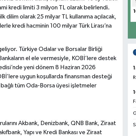
mi kredi limiti 3 milyon TL olarak belirlendi.
1
 dilim olarak 25 milyar TL kullanıma açılacak,
tlerle kredi hacminin 100 milyar Türk Lirası’na
liyor. Türkiye Odalar ve Borsalar Birliği
ankaların el ele vermesiyle, KOBİ’lere destek
redisi’nde yeni dönem 8 Haziran 2026
1
 KOBİ’lere uygun koşullarda finansman desteği
R
bağlı tüm Oda-Borsa üyesi işletmeler
1
F
G
rularını Akbank, Denizbank, QNB Bank, Ziraat
S
kıfbank, Yapı ve Kredi Bankası ve Ziraat