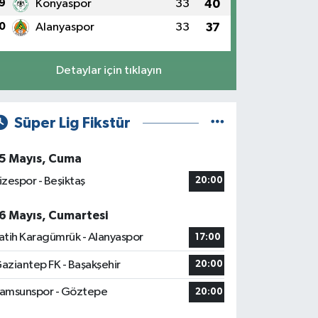
9
Konyaspor
33
40
0
Alanyaspor
33
37
Detaylar için tıklayın
Süper Lig Fikstür
5 Mayıs, Cuma
izespor - Beşiktaş
20:00
6 Mayıs, Cumartesi
atih Karagümrük - Alanyaspor
17:00
aziantep FK - Başakşehir
20:00
amsunspor - Göztepe
20:00