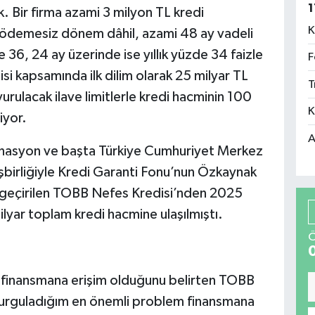
1
. Bir firma azami 3 milyon TL kredi
K
a ödemesiz dönem dâhil, azami 48 ay vadeli
e 36, 24 ay üzerinde ise yıllık yüzde 34 faizle
F
si kapsamında ilk dilim olarak 25 milyar TL
T
yurulacak ilave limitlerle kredi hacminin 100
K
iyor.
A
nasyon ve başta Türkiye Cumhuriyet Merkez
işbirliğiyle Kredi Garanti Fonu’nun Özkaynak
geçirilen TOBB Nefes Kredisi’nden 2025
milyar toplam kredi hacmine ulaşılmıştı.
Ö
ın finansmana erişim olduğunu belirten TOBB
i vurguladığım en önemli problem finansmana