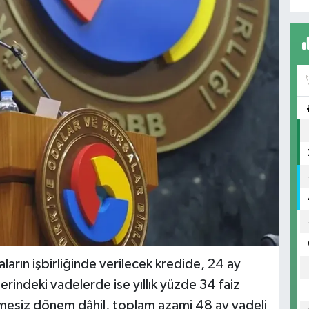
rın işbirliğinde verilecek kredide, 24 ay
erindeki vadelerde ise yıllık yüzde 34 faiz
mesiz dönem dâhil, toplam azami 48 ay vadeli