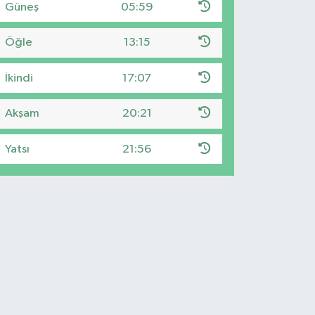
Güneş
05:59
Öğle
13:15
İkindi
17:07
Akşam
20:21
Yatsı
21:56