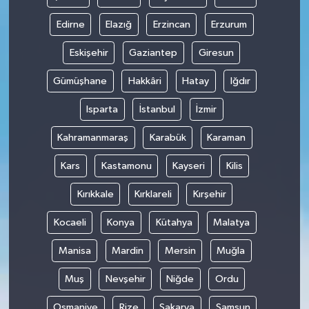
Edirne
Elazığ
Erzincan
Erzurum
Eskişehir
Gaziantep
Giresun
Gümüşhane
Hakkâri
Hatay
Iğdır
Isparta
İstanbul
İzmir
Kahramanmaraş
Karabük
Karaman
Kars
Kastamonu
Kayseri
Kilis
Kırıkkale
Kırklareli
Kırşehir
Kocaeli
Konya
Kütahya
Malatya
Manisa
Mardin
Mersin
Muğla
Muş
Nevşehir
Niğde
Ordu
Osmaniye
Rize
Sakarya
Samsun