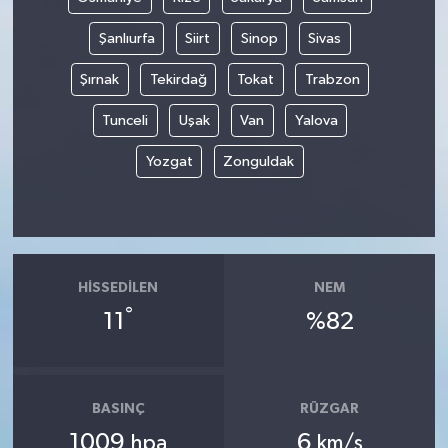
Şanlıurfa
Siirt
Sinop
Sivas
Şırnak
Tekirdağ
Tokat
Trabzon
Tunceli
Uşak
Van
Yalova
Yozgat
Zonguldak
HISSEDILEN
NEM
°
11
%82
BASINÇ
RÜZGAR
1009
6
hpa
km/s