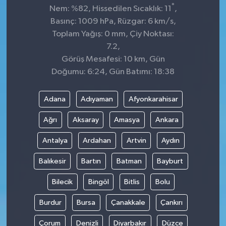
°
Nem: %82, Hissedilen Sıcaklık: 11
,
Basınç: 1009 hPa, Rüzgar: 6 km/s,
Toplam Yağış: 0 mm, Çiy Noktası:
7.2,
Görüş Mesafesi: 10 km, Gün
Doğumu: 6:24, Gün Batımı: 18:38
Adana
Adıyaman
Afyonkarahisar
Ağrı
Aksaray
Amasya
Ankara
Antalya
Ardahan
Artvin
Aydın
Balıkesir
Bartın
Batman
Bayburt
Bilecik
Bingöl
Bitlis
Bolu
Burdur
Bursa
Çanakkale
Çankırı
Çorum
Denizli
Diyarbakır
Düzce