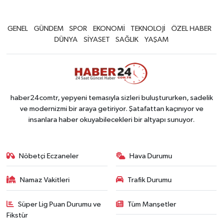
GENEL
GÜNDEM
SPOR
EKONOMİ
TEKNOLOJİ
ÖZEL HABER
DÜNYA
SİYASET
SAĞLIK
YAŞAM
haber24comtr, yepyeni temasıyla sizleri buluştururken, sadelik
ve modernizmi bir araya getiriyor. Şatafattan kaçınıyor ve
insanlara haber okuyabilecekleri bir altyapı sunuyor.
Nöbetçi Eczaneler
Hava Durumu
Namaz Vakitleri
Trafik Durumu
Süper Lig Puan Durumu ve
Tüm Manşetler
Fikstür