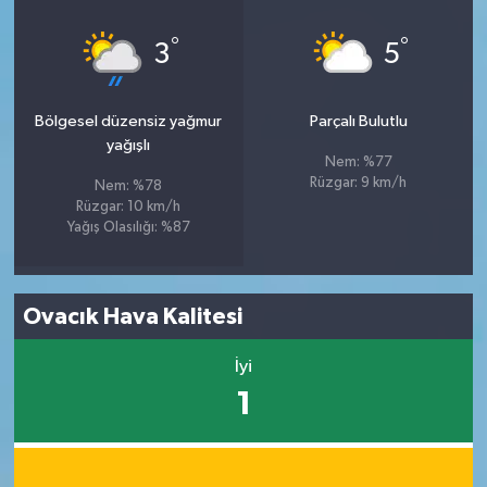
°
°
3
5
Bölgesel düzensiz yağmur
Parçalı Bulutlu
yağışlı
Nem: %77
Rüzgar: 9 km/h
Nem: %78
Rüzgar: 10 km/h
Yağış Olasılığı: %87
Ovacık Hava Kalitesi
İyi
1