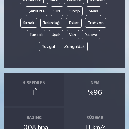
Şanlıurfa
Siirt
Sinop
Sivas
Şırnak
Tekirdağ
Tokat
Trabzon
Tunceli
Uşak
Van
Yalova
Yozgat
Zonguldak
HISSEDILEN
NEM
°
1
%96
BASINÇ
RÜZGAR
1008
11
hpa
km/s