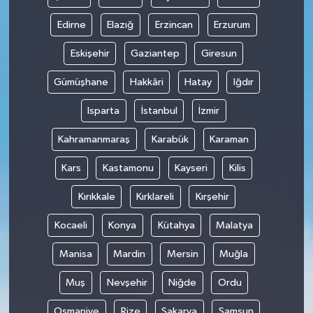
Edirne
Elazığ
Erzincan
Erzurum
Eskişehir
Gaziantep
Giresun
Gümüşhane
Hakkâri
Hatay
Iğdır
Isparta
İstanbul
İzmir
Kahramanmaraş
Karabük
Karaman
Kars
Kastamonu
Kayseri
Kilis
Kırıkkale
Kırklareli
Kırşehir
Kocaeli
Konya
Kütahya
Malatya
Manisa
Mardin
Mersin
Muğla
Muş
Nevşehir
Niğde
Ordu
Osmaniye
Rize
Sakarya
Samsun