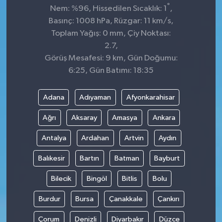
°
Nem: %96, Hissedilen Sıcaklık: 1
,
Basınç: 1008 hPa, Rüzgar: 11 km/s,
Toplam Yağış: 0 mm, Çiy Noktası:
2.7,
Görüş Mesafesi: 9 km, Gün Doğumu:
6:25, Gün Batımı: 18:35
Adana
Adıyaman
Afyonkarahisar
Ağrı
Aksaray
Amasya
Ankara
Antalya
Ardahan
Artvin
Aydın
Balıkesir
Bartın
Batman
Bayburt
Bilecik
Bingöl
Bitlis
Bolu
Burdur
Bursa
Çanakkale
Çankırı
Çorum
Denizli
Diyarbakır
Düzce