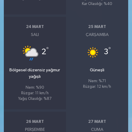
Kar Olasılığı: %40
24 MART
25 MART
SALI
ÇARŞAMBA
°
°
2
3
Bölgesel düzensiz yağmur
Güneşli
yağışlı
Nem: %71
Rüzgar: 12 km/h
Nem: %90
Rüzgar: 11 km/h
Yağış Olasılığı: %87
26 MART
27 MART
PERŞEMBE
CUMA