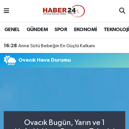
Nöbetçi Eczaneler
GENEL
GÜNDEM
SPOR
EKONOMİ
TEKNOLOJİ
Hava Durumu
16:28
Anne Sütü Bebeğin En Güçlü Kalkanı
Namaz Vakitleri
Ovacık Hava Durumu
Trafik Durumu
Süper Lig Puan Durumu ve Fikstür
Tüm Manşetler
Son Dakika Haberleri
Ovacık Bugün, Yarın ve 1
Haber Arşivi