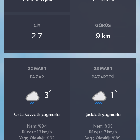
ÇIY
GÖRÜŞ
2.7
9
km
22 MART
23 MART
PAZAR
PAZARTESI
°
°
3
1
Orta kuvvetli yağmurlu
Şiddetli yağmurlu
Nem: %94
Nem: %99
Rüzgar: 13 km/h
Rüzgar: 7 km/h
Yağış Olasılığı: %92
Yağış Olasılığı: %89