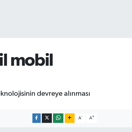
il mobil
knolojisinin devreye alınması
-
+
A
A