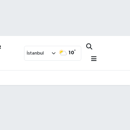
R
°
10
İstanbul