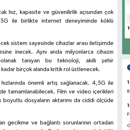
ak hız, kapasite ve güvenilirlik açısından çok
 5G ile birlikte internet deneyiminde köklü
1
ecek sistem sayesinde cihazlar arası iletişimde
yesine inecek. Aynı anda milyonlarca cihazın
 olanak tanıyan bu teknoloji, akıllı şehir
adar birçok alanda kritik rol üstlenecek.
1
er hızlarında önemli artış sağlanacak. 4,5G ile
inde tamamlanabilecek. Film ve video içerikleri
R
ük boyutlu dosyaların aktarımı da ciddi ölçüde
1
F
nan gecikme ve bağlantı sorunlarının ortadan
G