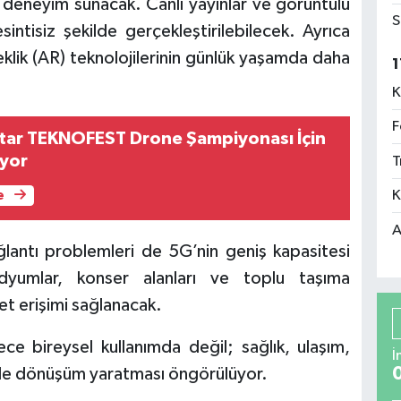
ir deneyim sunacak. Canlı yayınlar ve görüntülü
S
intisiz şekilde gerçekleştirilebilecek. Ayrıca
çeklik (AR) teknolojilerinin günlük yaşamda daha
1
K
F
tar TEKNOFEST Drone Şampiyonası İçin
iyor
T
K
e
A
ğlantı problemleri de 5G’nin geniş kapasitesi
dyumlar, konser alanları ve toplu taşıma
net erişimi sağlanacak.
dece bireysel kullanımda değil; sağlık, ulaşım,
İ
 de dönüşüm yaratması öngörülüyor.