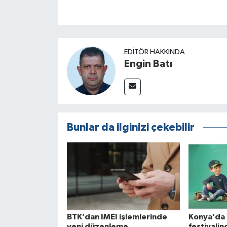
EDITÖR HAKKINDA
Engin Batı
Bunlar da ilginizi çekebilir
BTK’dan IMEI işlemlerinde
Konya’da
yeni düzenleme
festivali