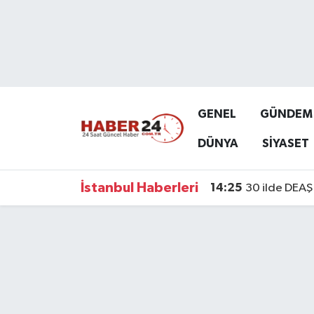
Nöbetçi Eczaneler
Hava Durumu
GENEL
GÜNDEM
Namaz Vakitleri
DÜNYA
SİYASET
Trafik Durumu
İstanbul Haberleri
14:25
30 ilde DEAŞ 
Süper Lig Puan Durumu ve Fikstür
Tüm Manşetler
Son Dakika Haberleri
Haber Arşivi