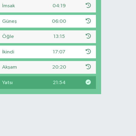
İmsak
04:19
Güneş
06:00
Öğle
13:15
İkindi
17:07
Akşam
20:20
Yatsı
21:54