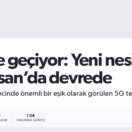
 geçiyor: Yeni nes
isan’da devrede
ecinde önemli bir eşik olarak görülen 5G te
3
1 DK
AŞIM
OKUNMA SÜRESI