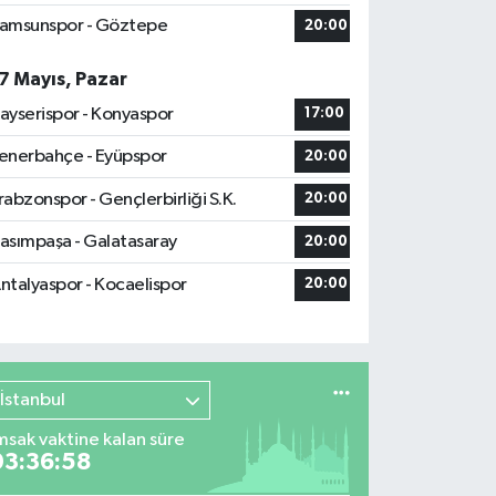
amsunspor - Göztepe
20:00
7 Mayıs, Pazar
ayserispor - Konyaspor
17:00
enerbahçe - Eyüpspor
20:00
rabzonspor - Gençlerbirliği S.K.
20:00
asımpaşa - Galatasaray
20:00
ntalyaspor - Kocaelispor
20:00
İstanbul
msak vaktine kalan süre
03:36:57