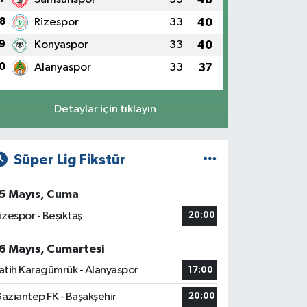
8
Rizespor
33
40
9
Konyaspor
33
40
0
Alanyaspor
33
37
Detaylar için tıklayın
Süper Lig Fikstür
5 Mayıs, Cuma
izespor - Beşiktaş
20:00
6 Mayıs, Cumartesi
atih Karagümrük - Alanyaspor
17:00
aziantep FK - Başakşehir
20:00