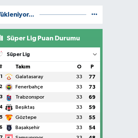
ükleniyor...
Süper Lig Puan Durumu
Süper Lig
#
Takım
O
P
1
Galatasaray
33
77
2
Fenerbahçe
33
73
3
Trabzonspor
33
69
4
Beşiktaş
33
59
5
Göztepe
33
55
6
Başakşehir
33
54
7
Samsunspor
33
48