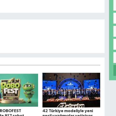
 ROBOFEST
42 Türkiye modeliyle yeni
nde 917 robot
nesil yazılımcılar yetişiyor