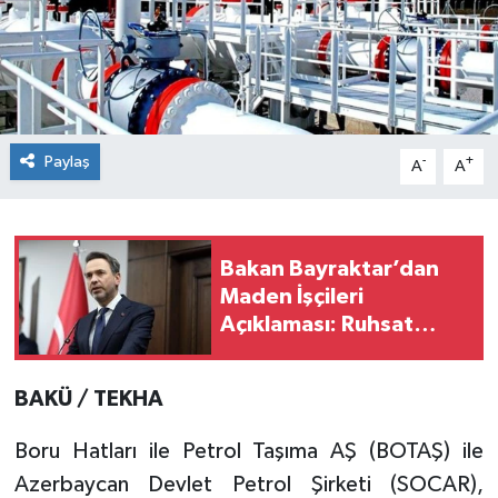
Paylaş
-
+
A
A
Bakan Bayraktar’dan
Maden İşçileri
Açıklaması: Ruhsat
İptali Çözüm Değil
BAKÜ / TEKHA
Boru Hatları ile Petrol Taşıma AŞ (BOTAŞ) ile
Azerbaycan Devlet Petrol Şirketi (SOCAR),