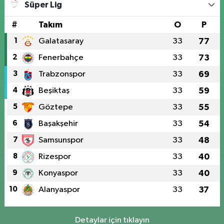
Süper Lig
#
Takım
O
P
1
Galatasaray
33
77
2
Fenerbahçe
33
73
3
Trabzonspor
33
69
4
Beşiktaş
33
59
5
Göztepe
33
55
6
Başakşehir
33
54
7
Samsunspor
33
48
8
Rizespor
33
40
9
Konyaspor
33
40
10
Alanyaspor
33
37
Detaylar için tıklayın