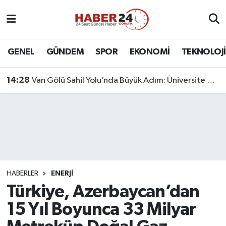
Nöbetçi Eczaneler
GENEL
GÜNDEM
SPOR
EKONOMİ
TEKNOLOJİ
Hava Durumu
14:28
Van Gölü Sahil Yolu’nda Büyük Adım: Üniversite Bağlantı Etabı Tamamlandı
Namaz Vakitleri
Trafik Durumu
Süper Lig Puan Durumu ve Fikstür
Tüm Manşetler
HABERLER
ENERJİ
Türkiye, Azerbaycan’dan
Son Dakika Haberleri
15 Yıl Boyunca 33 Milyar
Haber Arşivi