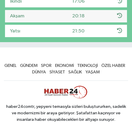
İkindi
17:06
Akşam
20:18
Yatsı
21:50
GENEL
GÜNDEM
SPOR
EKONOMİ
TEKNOLOJİ
ÖZEL HABER
DÜNYA
SİYASET
SAĞLIK
YAŞAM
haber24comtr, yepyeni temasıyla sizleri buluştururken, sadelik
ve modernizmi bir araya getiriyor. Şatafattan kaçınıyor ve
insanlara haber okuyabilecekleri bir altyapı sunuyor.