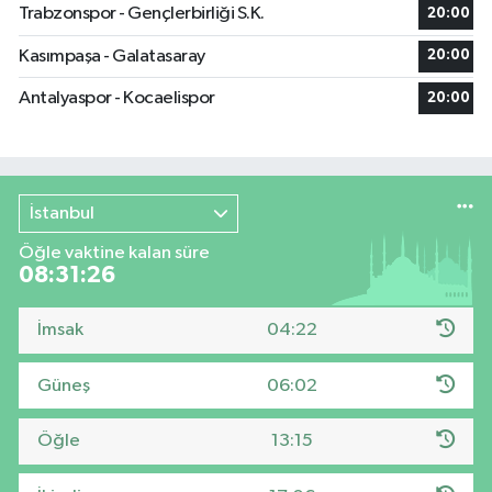
Trabzonspor - Gençlerbirliği S.K.
20:00
Kasımpaşa - Galatasaray
20:00
Antalyaspor - Kocaelispor
20:00
İstanbul
Öğle vaktine kalan süre
08:31:25
İmsak
04:22
Güneş
06:02
Öğle
13:15