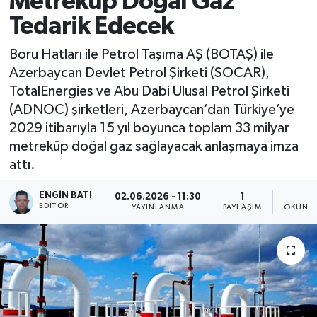
Metreküp Doğal Gaz
Tedarik Edecek
Boru Hatları ile Petrol Taşıma AŞ (BOTAŞ) ile
Azerbaycan Devlet Petrol Şirketi (SOCAR),
TotalEnergies ve Abu Dabi Ulusal Petrol Şirketi
(ADNOC) şirketleri, Azerbaycan’dan Türkiye’ye
2029 itibarıyla 15 yıl boyunca toplam 33 milyar
metreküp doğal gaz sağlayacak anlaşmaya imza
attı.
ENGIN BATI
02.06.2026 - 11:30
1
1
EDITÖR
YAYINLANMA
PAYLAŞIM
OKUNMA