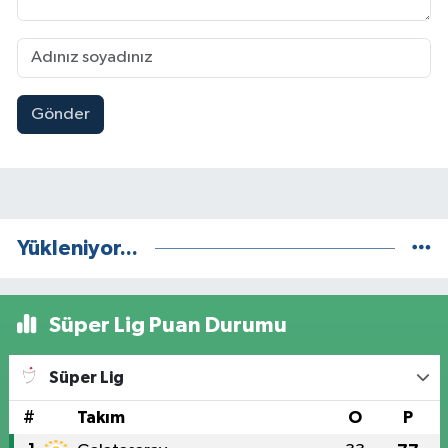
Gönder
Yükleniyor...
Süper Lig Puan Durumu
Süper Lig
#
Takım
O
P