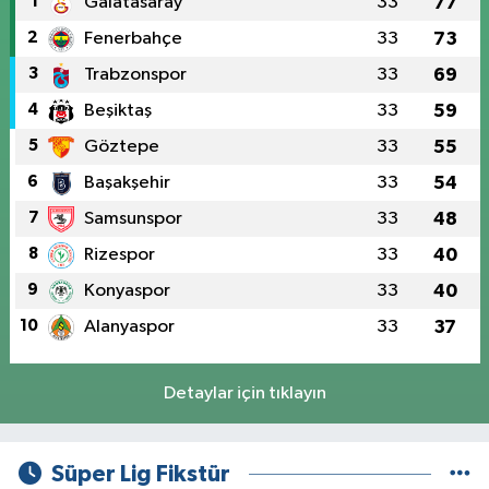
1
Galatasaray
33
77
2
Fenerbahçe
33
73
3
Trabzonspor
33
69
4
Beşiktaş
33
59
5
Göztepe
33
55
6
Başakşehir
33
54
7
Samsunspor
33
48
8
Rizespor
33
40
9
Konyaspor
33
40
10
Alanyaspor
33
37
Detaylar için tıklayın
Süper Lig Fikstür