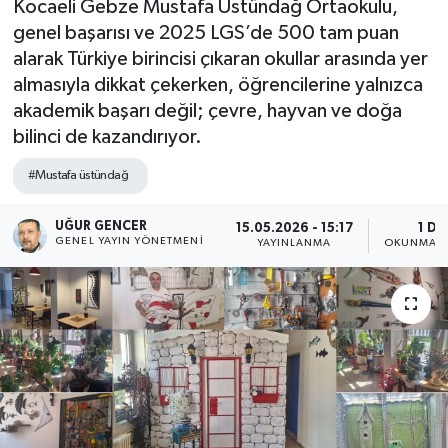
Kocaeli Gebze Mustafa Üstündağ Ortaokulu,
genel başarısı ve 2025 LGS’de 500 tam puan
alarak Türkiye birincisi çıkaran okullar arasında yer
almasıyla dikkat çekerken, öğrencilerine yalnızca
akademik başarı değil; çevre, hayvan ve doğa
bilinci de kazandırıyor.
#Mustafa üstündağ
UĞUR GENCER
15.05.2026 - 15:17
1 DK
GENEL YAYIN YÖNETMENI
YAYINLANMA
OKUNMA S