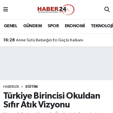
Nöbetçi Eczaneler
GENEL
GÜNDEM
SPOR
EKONOMİ
TEKNOLOJİ
Hava Durumu
16:28
Anne Sütü Bebeğin En Güçlü Kalkanı
Namaz Vakitleri
Trafik Durumu
Süper Lig Puan Durumu ve Fikstür
Tüm Manşetler
HABERLER
EĞİTİM
Türkiye Birincisi Okuldan
Son Dakika Haberleri
Sıfır Atık Vizyonu
Haber Arşivi