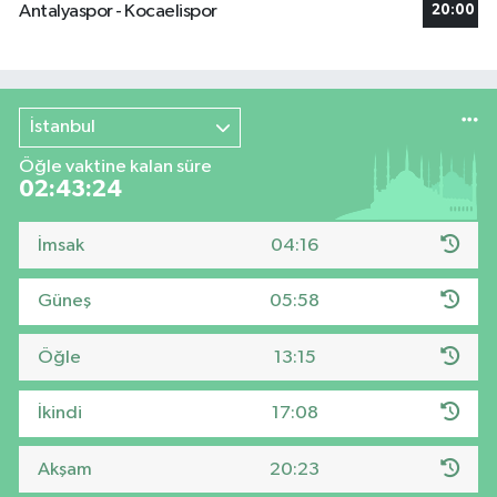
Antalyaspor - Kocaelispor
20:00
İstanbul
Öğle vaktine kalan süre
02:43:24
İmsak
04:16
Güneş
05:58
Öğle
13:15
İkindi
17:08
Akşam
20:23