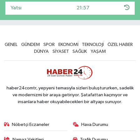
Yatsı
21:57
GENEL
GÜNDEM
SPOR
EKONOMİ
TEKNOLOJİ
ÖZEL HABER
DÜNYA
SİYASET
SAĞLIK
YAŞAM
haber24comtr, yepyeni temasıyla sizleri buluştururken, sadelik
ve modernizmi bir araya getiriyor. Şatafattan kaçınıyor ve
insanlara haber okuyabilecekleri bir altyapı sunuyor.
Nöbetçi Eczaneler
Hava Durumu
Namaz Vakitleri
Trafik Durumu