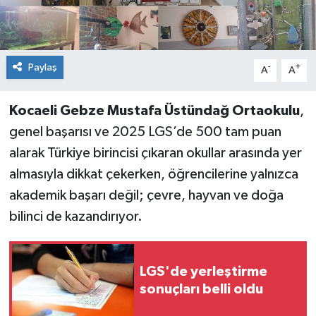
Paylaş
-
+
A
A
Kocaeli Gebze Mustafa Üstündağ Ortaokulu
,
genel başarısı ve 2025 LGS’de 500 tam puan
alarak Türkiye birincisi çıkaran okullar arasında yer
almasıyla dikkat çekerken, öğrencilerine yalnızca
akademik başarı değil; çevre, hayvan ve doğa
bilinci de kazandırıyor.
LGS'de yerleştirme
sonuçları belli oldu