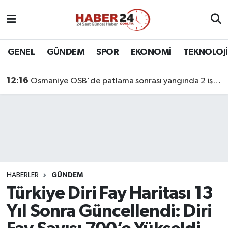
Nöbetçi Eczaneler
GENEL
GÜNDEM
SPOR
EKONOMİ
TEKNOLOJİ
Hava Durumu
12:16
Osmaniye OSB'de patlama sonrası yangında 2 işçi öldü
Namaz Vakitleri
Trafik Durumu
Süper Lig Puan Durumu ve Fikstür
Tüm Manşetler
HABERLER
GÜNDEM
Türkiye Diri Fay Haritası 13
Son Dakika Haberleri
Yıl Sonra Güncellendi: Diri
Haber Arşivi