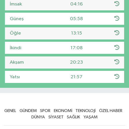
İmsak
04:16
Güneş
05:58
Öğle
13:15
İkindi
17:08
Akşam
20:23
Yatsı
21:57
GENEL
GÜNDEM
SPOR
EKONOMİ
TEKNOLOJİ
ÖZEL HABER
DÜNYA
SİYASET
SAĞLIK
YAŞAM