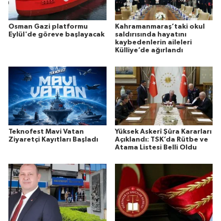
Osman Gazi platformu
Kahramanmaraş’taki okul
Eylül'de göreve başlayacak
saldırısında hayatını
kaybedenlerin aileleri
Külliye’de ağırlandı
Teknofest Mavi Vatan
Yüksek Askerî Şûra Kararları
Ziyaretçi Kayıtları Başladı
Açıklandı: TSK’da Rütbe ve
Atama Listesi Belli Oldu