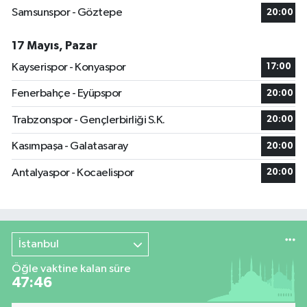
Samsunspor - Göztepe
20:00
17 Mayıs, Pazar
Kayserispor - Konyaspor
17:00
Fenerbahçe - Eyüpspor
20:00
Trabzonspor - Gençlerbirliği S.K.
20:00
Kasımpaşa - Galatasaray
20:00
Antalyaspor - Kocaelispor
20:00
İstanbul
Öğle vaktine kalan süre
47:46