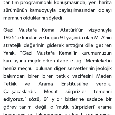
tanıtım programındaki konuşmasında, yeni harita
sürümünün kamuoyuyla paylaşılmasından dolayı
memnun olduklarını söyledi.
Gazi Mustafa Kemal Atatürk’ün vizyonuyla
1935’te kurulan ve bugün 91 yaşında olan MTA’nın
stratejik değerinin giderek arttığını dile getiren
Yanık, “Gazi Mustafa Kemal’in kurumumuzun
kuruluşunu müjdelerken ifade ettiği ‘Memleketin
henüz meçhul bulunan diğer servetlerinin jeolojik
bakımdan birer birer tetkik vazifesini Maden
Tetkik ve Arama Enstitüsü’ne verdik.
Çalışacaklardır. Mesut sürprizler temenni
ediyoruz.’ sözü, 91 yıldır bizlerine sadece bir
görev tanımı değil, o ‘mutlu sürprizleri’ arama
heyecanını ve tükenmeyen bir keşif azmini miras