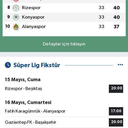
8
Rizespor
33
40
9
Konyaspor
33
40
10
Alanyaspor
33
37
Detaylar için tıklayın
Süper Lig Fikstür
15 Mayıs, Cuma
Rizespor - Beşiktaş
20:00
16 Mayıs, Cumartesi
Fatih Karagümrük - Alanyaspor
17:00
Gaziantep FK - Başakşehir
20:00