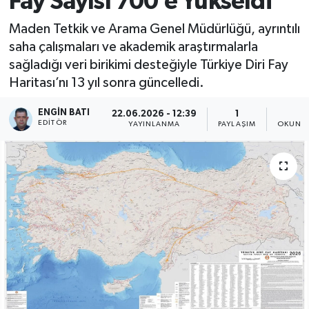
Fay Sayısı 700’e Yükseldi
Maden Tetkik ve Arama Genel Müdürlüğü, ayrıntılı
saha çalışmaları ve akademik araştırmalarla
sağladığı veri birikimi desteğiyle Türkiye Diri Fay
Haritası’nı 13 yıl sonra güncelledi.
ENGIN BATI
22.06.2026 - 12:39
1
3
EDITÖR
YAYINLANMA
PAYLAŞIM
OKUNMA