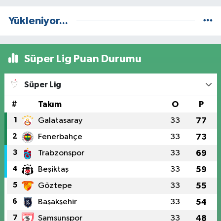
Yükleniyor...
Süper Lig Puan Durumu
Süper Lig
#
Takım
O
P
1
Galatasaray
33
77
2
Fenerbahçe
33
73
3
Trabzonspor
33
69
4
Beşiktaş
33
59
5
Göztepe
33
55
6
Başakşehir
33
54
7
Samsunspor
33
48