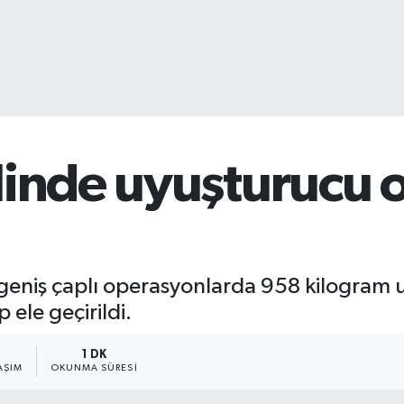
linde uyuşturucu 
geniş çaplı operasyonlarda 958 kilogram 
ele geçirildi.
1
1 DK
AŞIM
OKUNMA SÜRESI