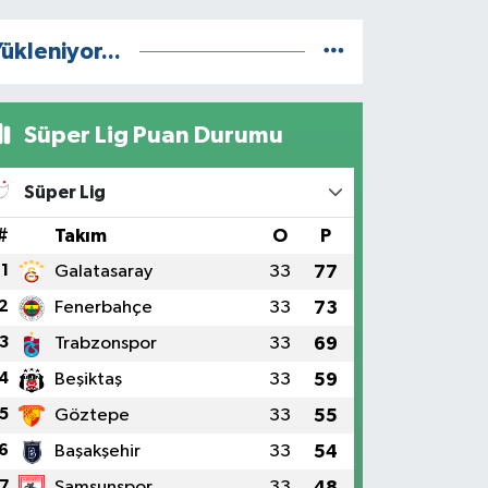
ükleniyor...
Süper Lig Puan Durumu
Süper Lig
#
Takım
O
P
1
Galatasaray
33
77
2
Fenerbahçe
33
73
3
Trabzonspor
33
69
4
Beşiktaş
33
59
5
Göztepe
33
55
6
Başakşehir
33
54
7
Samsunspor
33
48