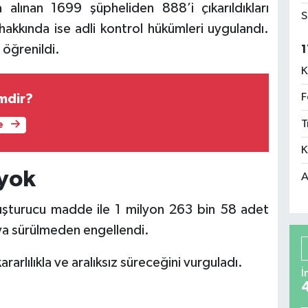
alınan 1699 şüpheliden 888’i çıkarıldıkları
S
kkında ise adli kontrol hükümleri uygulandı.
 öğrenildi.
1
K
F
mdir?
T
e
K
 yok
A
uşturucu madde ile 1 milyon 263 bin 58 adet
ya sürülmeden engellendi.
ararlılıkla ve aralıksız süreceğini vurguladı.
İ