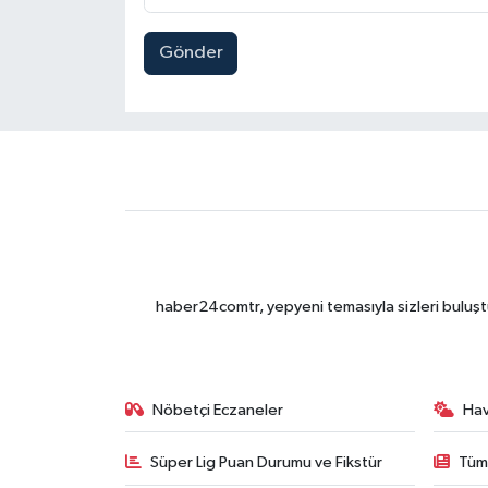
Gönder
haber24comtr, yepyeni temasıyla sizleri buluştu
Nöbetçi Eczaneler
Ha
Süper Lig Puan Durumu ve Fikstür
Tüm