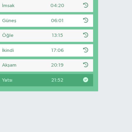
İmsak
04:20
Güneş
06:01
Öğle
13:15
İkindi
17:06
Akşam
20:19
Yatsı
21:52