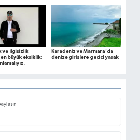
 ve ilgisizlik
Karadeniz ve Marmara'da
en büyük eksiklik:
denize girişlere geçici yasak
nlamalıyız.