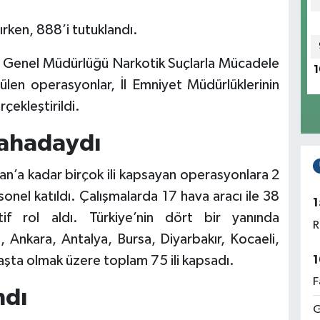
rken, 888’i tutuklandı.
et Genel Müdürlüğü Narkotik Suçlarla Mücadele
1
ülen operasyonlar, İl Emniyet Müdürlüklerinin
rçekleştirildi.
sahadaydı
an’a kadar birçok ili kapsayan operasyonlara 2
onel katıldı. Çalışmalarda 17 hava aracı ile 38
1
f rol aldı. Türkiye’nin dört bir yanında
R
, Ankara, Antalya, Bursa, Diyarbakır, Kocaeli,
1
şta olmak üzere toplam 75 ili kapsadı.
F
ndı
G