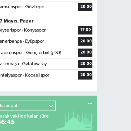
amsunspor - Göztepe
20:00
7 Mayıs, Pazar
ayserispor - Konyaspor
17:00
enerbahçe - Eyüpspor
20:00
rabzonspor - Gençlerbirliği S.K.
20:00
asımpaşa - Galatasaray
20:00
ntalyaspor - Kocaelispor
20:00
İstanbul
msak vaktine kalan süre
46:44