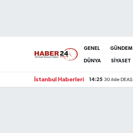
Nöbetçi Eczaneler
Hava Durumu
GENEL
GÜNDEM
Namaz Vakitleri
DÜNYA
SİYASET
Trafik Durumu
İstanbul Haberleri
14:25
30 ilde DEAŞ 
Süper Lig Puan Durumu ve Fikstür
Tüm Manşetler
Son Dakika Haberleri
Haber Arşivi