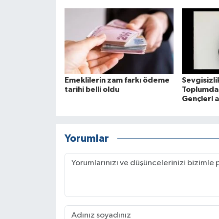
Emeklilerin zam farkı ödeme
Sevgisizlik
tarihi belli oldu
Toplumda 
Gençleri a
Yorumlar