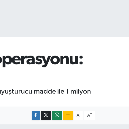
operasyonu:
uyuşturucu madde ile 1 milyon
-
+
A
A