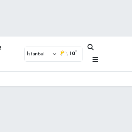
R
°
10
İstanbul