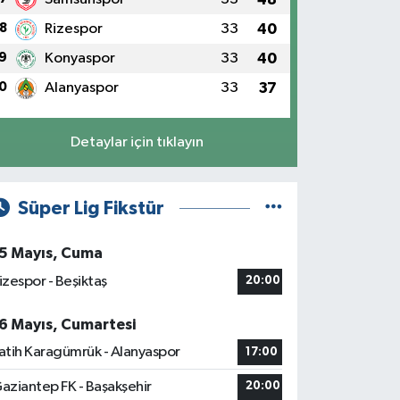
8
Rizespor
33
40
9
Konyaspor
33
40
0
Alanyaspor
33
37
Detaylar için tıklayın
Süper Lig Fikstür
5 Mayıs, Cuma
izespor - Beşiktaş
20:00
6 Mayıs, Cumartesi
atih Karagümrük - Alanyaspor
17:00
aziantep FK - Başakşehir
20:00