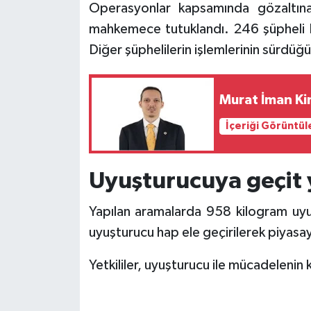
Operasyonlar kapsamında gözaltına 
mahkemece tutuklandı. 246 şüpheli ha
Diğer şüphelilerin işlemlerinin sürdüğü
Murat İman Ki
İçeriği Görüntül
Uyuşturucuya geçit
Yapılan aramalarda 958 kilogram uy
uyuşturucu hap ele geçirilerek piyasa
Yetkililer, uyuşturucu ile mücadelenin k