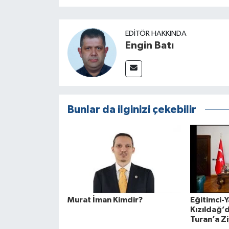
EDITÖR HAKKINDA
Engin Batı
Bunlar da ilginizi çekebilir
Murat İman Kimdir?
Eğitimci-Y
Kızıldağ’d
Turan’a Z