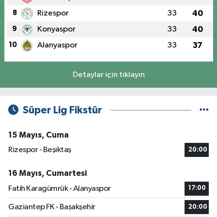
8
Rizespor
33
40
9
Konyaspor
33
40
10
Alanyaspor
33
37
Detaylar için tıklayın
Süper Lig Fikstür
15 Mayıs, Cuma
Rizespor - Beşiktaş
20:00
16 Mayıs, Cumartesi
Fatih Karagümrük - Alanyaspor
17:00
Gaziantep FK - Başakşehir
20:00