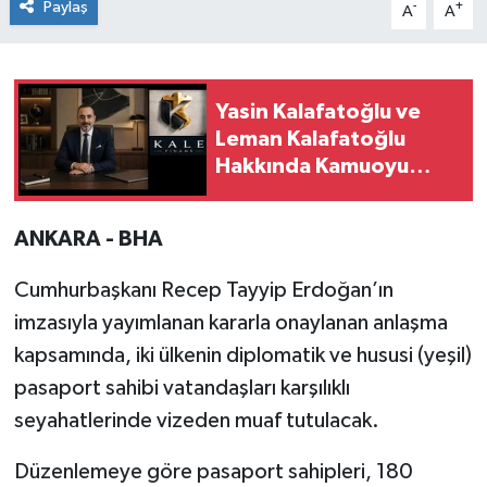
Paylaş
-
+
A
A
Yasin Kalafatoğlu ve
Leman Kalafatoğlu
Hakkında Kamuoyu
Duyurusu
ANKARA - BHA
Cumhurbaşkanı Recep Tayyip Erdoğan’ın
imzasıyla yayımlanan kararla onaylanan anlaşma
kapsamında, iki ülkenin diplomatik ve hususi (yeşil)
pasaport sahibi vatandaşları karşılıklı
seyahatlerinde vizeden muaf tutulacak.
Düzenlemeye göre pasaport sahipleri, 180