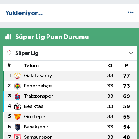
Yükleniyor...
Süper Lig Puan Durumu
Süper Lig
#
Takım
O
P
1
Galatasaray
33
77
2
Fenerbahçe
33
73
3
Trabzonspor
33
69
4
Beşiktaş
33
59
5
Göztepe
33
55
6
Başakşehir
33
54
7
Samsunspor
33
48