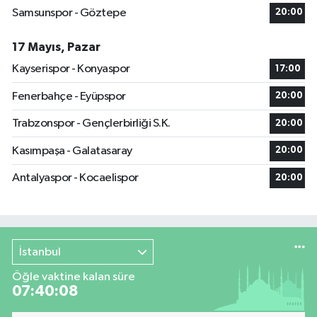
Samsunspor - Göztepe
20:00
17 Mayıs, Pazar
Kayserispor - Konyaspor
17:00
Fenerbahçe - Eyüpspor
20:00
Trabzonspor - Gençlerbirliği S.K.
20:00
Kasımpaşa - Galatasaray
20:00
Antalyaspor - Kocaelispor
20:00
İstanbul
Öğle vaktine kalan süre
07:40:07