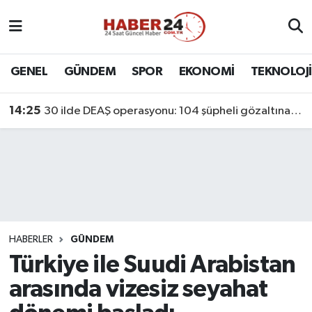
Nöbetçi Eczaneler
GENEL
GÜNDEM
SPOR
EKONOMİ
TEKNOLOJİ
Hava Durumu
14:25
30 ilde DEAŞ operasyonu: 104 şüpheli gözaltına alındı
Namaz Vakitleri
Trafik Durumu
Süper Lig Puan Durumu ve Fikstür
Tüm Manşetler
HABERLER
GÜNDEM
Türkiye ile Suudi Arabistan
Son Dakika Haberleri
arasında vizesiz seyahat
Haber Arşivi