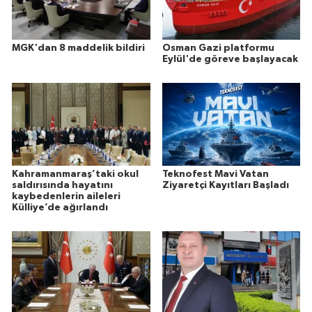
MGK'dan 8 maddelik bildiri
Osman Gazi platformu
Eylül'de göreve başlayacak
Kahramanmaraş’taki okul
Teknofest Mavi Vatan
saldırısında hayatını
Ziyaretçi Kayıtları Başladı
kaybedenlerin aileleri
Külliye’de ağırlandı