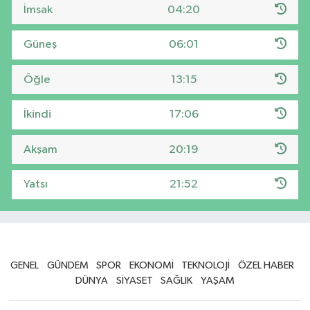
İmsak
04:20
Güneş
06:01
Öğle
13:15
İkindi
17:06
Akşam
20:19
Yatsı
21:52
GENEL
GÜNDEM
SPOR
EKONOMİ
TEKNOLOJİ
ÖZEL HABER
DÜNYA
SİYASET
SAĞLIK
YAŞAM