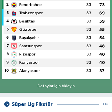
2
Fenerbahçe
33
73
3
Trabzonspor
33
69
4
Beşiktaş
33
59
5
Göztepe
33
55
6
Başakşehir
33
54
7
Samsunspor
33
48
8
Rizespor
33
40
9
Konyaspor
33
40
10
Alanyaspor
33
37
Detaylar için tıklayın
Süper Lig Fikstür