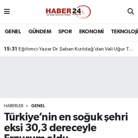
Nöbetçi Eczaneler
GENEL
GÜNDEM
SPOR
EKONOMİ
TEKNOLOJİ
Hava Durumu
15:31
Eğitimci-Yazar Dr. Şaban Kızıldağ’dan Vali Uğur Turan’a Ziyaret
Namaz Vakitleri
Trafik Durumu
Süper Lig Puan Durumu ve Fikstür
Tüm Manşetler
HABERLER
GENEL
Türkiye’nin en soğuk şehri
Son Dakika Haberleri
eksi 30,3 dereceyle
Haber Arşivi