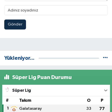
Gönder
Yükleniyor...
Süper Lig Puan Durumu
Süper Lig
#
Takım
O
P
1
Galatasaray
33
77