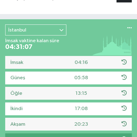
İstanbul
İmsak vaktine kalan süre
04:31:07
İmsak
04:16
Güneş
05:58
Öğle
13:15
İkindi
17:08
Akşam
20:23