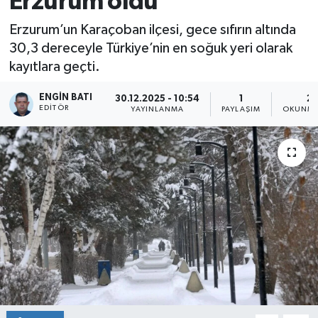
Erzurum oldu
Erzurum’un Karaçoban ilçesi, gece sıfırın altında
30,3 dereceyle Türkiye’nin en soğuk yeri olarak
kayıtlara geçti.
ENGIN BATI
30.12.2025 - 10:54
1
2 
EDITÖR
YAYINLANMA
PAYLAŞIM
OKUNMA