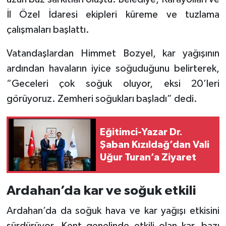
İl Özel İdaresi ekipleri küreme ve tuzlama
çalışmaları başlattı.
Vatandaşlardan Himmet Bozyel, kar yağışının
ardından havaların iyice soğuduğunu belirterek,
“Geceleri çok soğuk oluyor, eksi 20’leri
görüyoruz. Zemheri soğukları başladı” dedi.
Eğitimci-Yazar Dr.
Şaban Kızıldağ’dan Vali
Uğur Turan’a Ziyaret
Ardahan’da kar ve soğuk etkili
Ardahan’da da soğuk hava ve kar yağışı etkisini
sürdürüyor. Kent genelinde etkili olan kar, bazı