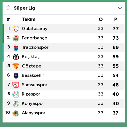
Süper Lig
#
Takım
O
P
1
Galatasaray
33
77
2
Fenerbahçe
33
73
3
Trabzonspor
33
69
4
Beşiktaş
33
59
5
Göztepe
33
55
6
Başakşehir
33
54
7
Samsunspor
33
48
8
Rizespor
33
40
9
Konyaspor
33
40
10
Alanyaspor
33
37