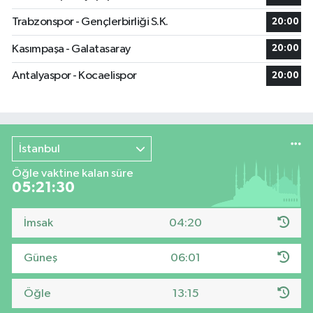
Trabzonspor - Gençlerbirliği S.K.
20:00
Kasımpaşa - Galatasaray
20:00
Antalyaspor - Kocaelispor
20:00
İstanbul
Öğle vaktine kalan süre
05:21:29
İmsak
04:20
Güneş
06:01
Öğle
13:15