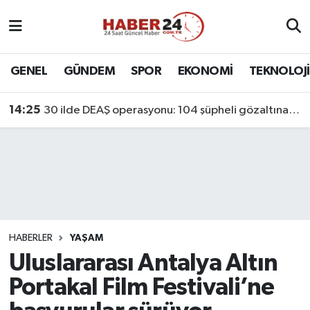
Nöbetçi Eczaneler
GENEL
GÜNDEM
SPOR
EKONOMİ
TEKNOLOJİ
Hava Durumu
14:25
30 ilde DEAŞ operasyonu: 104 şüpheli gözaltına alındı
Namaz Vakitleri
Trafik Durumu
Süper Lig Puan Durumu ve Fikstür
Tüm Manşetler
HABERLER
YAŞAM
Uluslararası Antalya Altın
Son Dakika Haberleri
Portakal Film Festivali’ne
Haber Arşivi