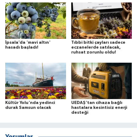
İpsala’da 'mavi altın'
Tıbbi bitki çayları sadece
hasadı başladı!
eczanelerde satılacak,
ruhsat zorunlu oldu!
Kültür Yolu'nda yedinci
UEDAŞ'tan cihaza bağlı
durak Samsun olacak
hastalara kesintisiz enerji
desteği
Yorumlar