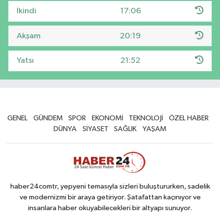
İkindi
17:06
Akşam
20:19
Yatsı
21:52
GENEL
GÜNDEM
SPOR
EKONOMİ
TEKNOLOJİ
ÖZEL HABER
DÜNYA
SİYASET
SAĞLIK
YAŞAM
haber24comtr, yepyeni temasıyla sizleri buluştururken, sadelik
ve modernizmi bir araya getiriyor. Şatafattan kaçınıyor ve
insanlara haber okuyabilecekleri bir altyapı sunuyor.