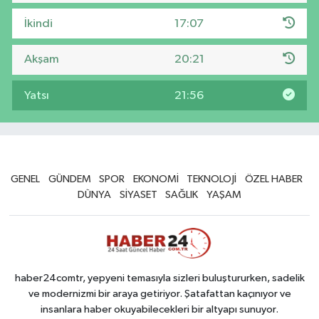
İkindi
17:07
Akşam
20:21
Yatsı
21:56
GENEL
GÜNDEM
SPOR
EKONOMİ
TEKNOLOJİ
ÖZEL HABER
DÜNYA
SİYASET
SAĞLIK
YAŞAM
haber24comtr, yepyeni temasıyla sizleri buluştururken, sadelik
ve modernizmi bir araya getiriyor. Şatafattan kaçınıyor ve
insanlara haber okuyabilecekleri bir altyapı sunuyor.