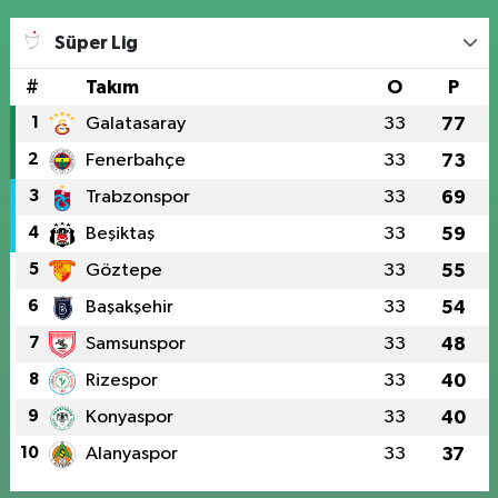
Süper Lig
#
Takım
O
P
1
Galatasaray
33
77
2
Fenerbahçe
33
73
3
Trabzonspor
33
69
4
Beşiktaş
33
59
5
Göztepe
33
55
6
Başakşehir
33
54
7
Samsunspor
33
48
8
Rizespor
33
40
9
Konyaspor
33
40
10
Alanyaspor
33
37