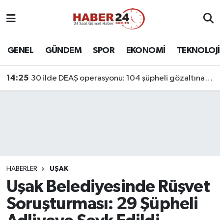
Nöbetçi Eczaneler
GENEL
GÜNDEM
SPOR
EKONOMİ
TEKNOLOJİ
Hava Durumu
14:25
30 ilde DEAŞ operasyonu: 104 şüpheli gözaltına alındı
Namaz Vakitleri
Trafik Durumu
Süper Lig Puan Durumu ve Fikstür
Tüm Manşetler
HABERLER
UŞAK
Uşak Belediyesinde Rüşvet
Son Dakika Haberleri
Soruşturması: 29 Şüpheli
Haber Arşivi