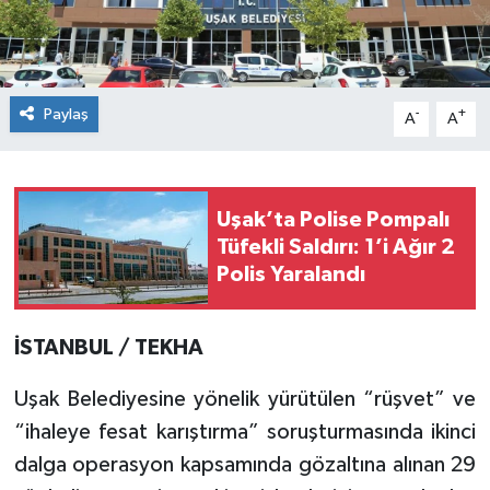
Paylaş
-
+
A
A
Uşak’ta Polise Pompalı
Tüfekli Saldırı: 1’i Ağır 2
Polis Yaralandı
İSTANBUL / TEKHA
Uşak Belediyesine yönelik yürütülen “rüşvet” ve
“ihaleye fesat karıştırma” soruşturmasında ikinci
dalga operasyon kapsamında gözaltına alınan 29