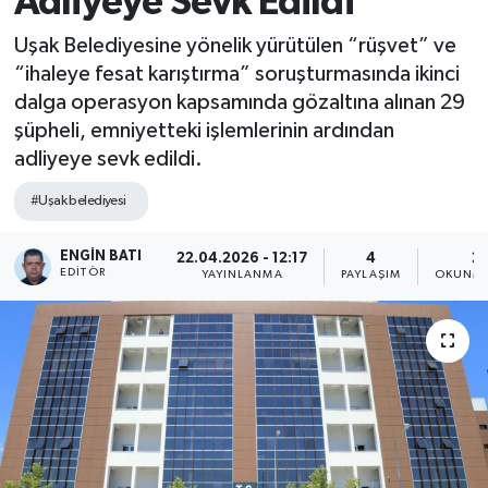
Adliyeye Sevk Edildi
Uşak Belediyesine yönelik yürütülen “rüşvet” ve
“ihaleye fesat karıştırma” soruşturmasında ikinci
dalga operasyon kapsamında gözaltına alınan 29
şüpheli, emniyetteki işlemlerinin ardından
adliyeye sevk edildi.
#Uşak belediyesi
ENGIN BATI
22.04.2026 - 12:17
4
2 
EDITÖR
YAYINLANMA
PAYLAŞIM
OKUNMA