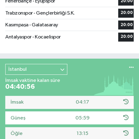
Fenerbahçe - Eyüpspor
20:00
Trabzonspor - Gençlerbirliği S.K.
20:00
Kasımpaşa - Galatasaray
20:00
Antalyaspor - Kocaelispor
20:00
İstanbul
İmsak vaktine kalan süre
04:40:55
İmsak
04:17
Güneş
05:59
Öğle
13:15