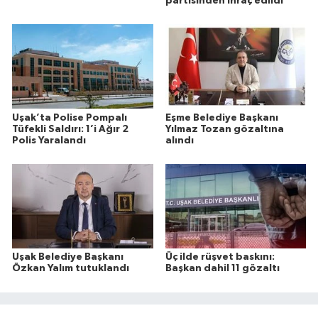
partisinden ihraç edildi
Uşak’ta Polise Pompalı
Eşme Belediye Başkanı
Tüfekli Saldırı: 1’i Ağır 2
Yılmaz Tozan gözaltına
Polis Yaralandı
alındı
Uşak Belediye Başkanı
Üç ilde rüşvet baskını:
Özkan Yalım tutuklandı
Başkan dahil 11 gözaltı