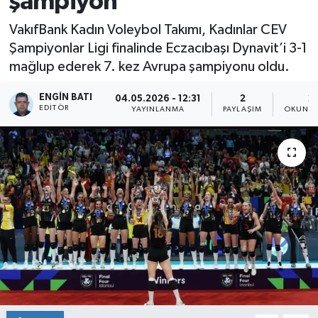
şampiyon
VakıfBank Kadın Voleybol Takımı, Kadınlar CEV
Şampiyonlar Ligi finalinde Eczacıbaşı Dynavit’i 3-1
mağlup ederek 7. kez Avrupa şampiyonu oldu.
ENGIN BATI
04.05.2026 - 12:31
2
2
EDITÖR
YAYINLANMA
PAYLAŞIM
OKUNMA