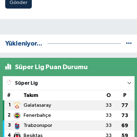
Gönder
Yükleniyor...
Süper Lig Puan Durumu
Süper Lig
#
Takım
O
P
1
Galatasaray
33
77
2
Fenerbahçe
33
73
3
Trabzonspor
33
69
4
Beşiktaş
33
59