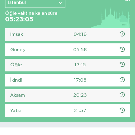
İstanbul
Öğle vaktine kalan süre
05:23:05
İmsak
04:16
Güneş
05:58
Öğle
13:15
İkindi
17:08
Akşam
20:23
Yatsı
21:57