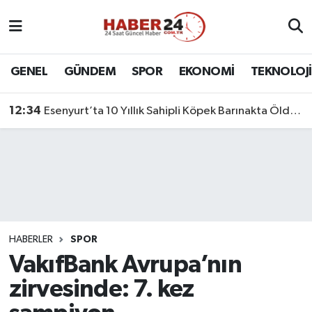
Nöbetçi Eczaneler
GENEL
GÜNDEM
SPOR
EKONOMİ
TEKNOLOJİ
Hava Durumu
12:34
Esenyurt’ta 10 Yıllık Sahipli Köpek Barınakta Öldü: Aileden Otopsi ve Soruşturma Talebi
Namaz Vakitleri
Trafik Durumu
Süper Lig Puan Durumu ve Fikstür
Tüm Manşetler
HABERLER
SPOR
VakıfBank Avrupa’nın
Son Dakika Haberleri
zirvesinde: 7. kez
Haber Arşivi