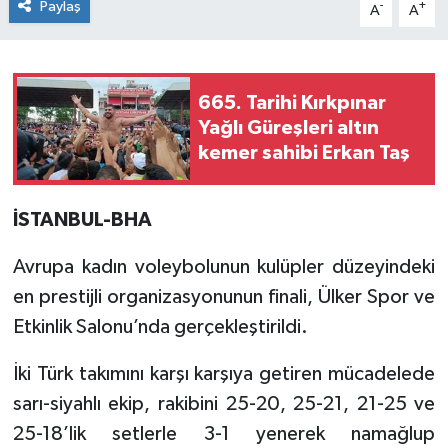
Paylaş
-
+
A
A
665. Tarihi Kırkpınar
Yağlı Güreşleri altın
kemer sahibi Erkan Taş
İSTANBUL-BHA
Avrupa kadın voleybolunun kulüpler düzeyindeki
en prestijli organizasyonunun finali, Ülker Spor ve
Etkinlik Salonu’nda gerçekleştirildi.
İki Türk takımını karşı karşıya getiren mücadelede
sarı-siyahlı ekip, rakibini 25-20, 25-21, 21-25 ve
25-18’lik setlerle 3-1 yenerek namağlup