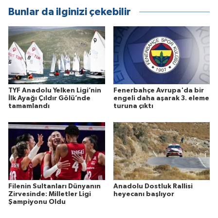
Bunlar da ilginizi çekebilir
TYF Anadolu Yelken Ligi’nin
Fenerbahçe Avrupa'da bir
İlk Ayağı Çıldır Gölü’nde
engeli daha aşarak 3. eleme
tamamlandı
turuna çıktı
Filenin Sultanları Dünyanın
Anadolu Dostluk Rallisi
Zirvesinde: Milletler Ligi
heyecanı başlıyor
Şampiyonu Oldu