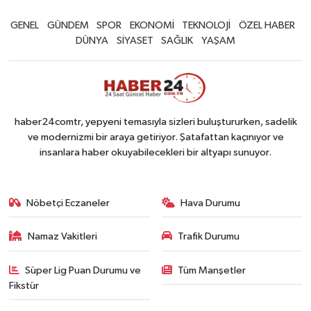
GENEL
GÜNDEM
SPOR
EKONOMİ
TEKNOLOJİ
ÖZEL HABER
DÜNYA
SİYASET
SAĞLIK
YAŞAM
haber24comtr, yepyeni temasıyla sizleri buluştururken, sadelik
ve modernizmi bir araya getiriyor. Şatafattan kaçınıyor ve
insanlara haber okuyabilecekleri bir altyapı sunuyor.
Nöbetçi Eczaneler
Hava Durumu
Namaz Vakitleri
Trafik Durumu
Süper Lig Puan Durumu ve
Tüm Manşetler
Fikstür