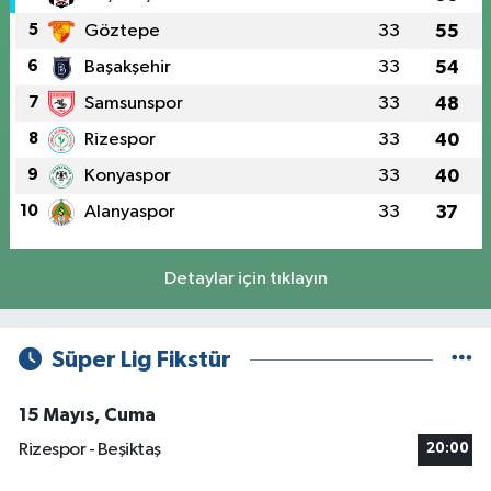
5
Göztepe
33
55
6
Başakşehir
33
54
7
Samsunspor
33
48
8
Rizespor
33
40
9
Konyaspor
33
40
10
Alanyaspor
33
37
Detaylar için tıklayın
Süper Lig Fikstür
15 Mayıs, Cuma
Rizespor - Beşiktaş
20:00