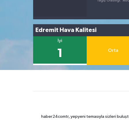
Yağış Olasılığı: %8
Edremit Hava Kalitesi
İyi
1
Orta
haber24comtr, yepyeni temasıyla sizleri buluştu