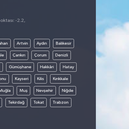
oktası: -2.2,
1
ahan
Artvin
Aydın
Balıkesir
le
Çankırı
Çorum
Denizli
Gümüşhane
Hakkâri
Hatay
onu
Kayseri
Kilis
Kırıkkale
Muğla
Muş
Nevşehir
Niğde
Tekirdağ
Tokat
Trabzon