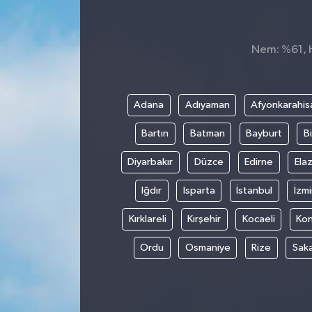
Nem: %61, H
Adana
Adıyaman
Afyonkarahis
Bartın
Batman
Bayburt
Bi
Diyarbakır
Düzce
Edirne
Elaz
Iğdır
Isparta
İstanbul
İzmi
Kırklareli
Kırşehir
Kocaeli
Ko
Ordu
Osmaniye
Rize
Sak