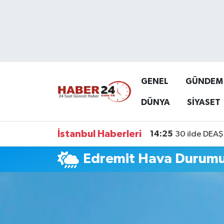
Nöbetçi Eczaneler
Hava Durumu
GENEL
GÜNDEM
Namaz Vakitleri
DÜNYA
SİYASET
Trafik Durumu
İstanbul Haberleri
14:25
30 ilde DEAŞ 
Süper Lig Puan Durumu ve Fikstür
Edremit Hava Durum
Tüm Manşetler
Son Dakika Haberleri
Haber Arşivi