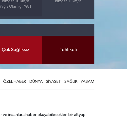
Rüzgar: 10 km/h
Rüzgar: 11 km/h
Yağış Olasılığı: %81
Çok Sağlıksız
Tehlikeli
ÖZEL HABER
DÜNYA
SİYASET
SAĞLIK
YAŞAM
 ve insanlara haber okuyabilecekleri bir altyapı