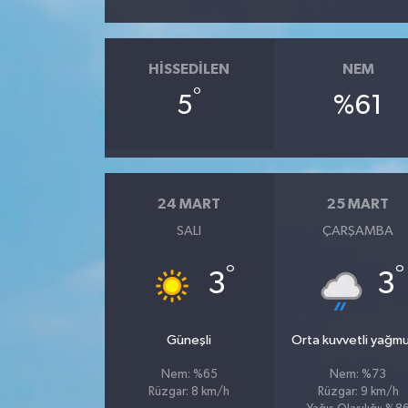
HISSEDILEN
NEM
°
5
%61
24 MART
25 MART
SALI
ÇARŞAMBA
°
°
3
3
Güneşli
Orta kuvvetli yağmu
Nem: %65
Nem: %73
Rüzgar: 8 km/h
Rüzgar: 9 km/h