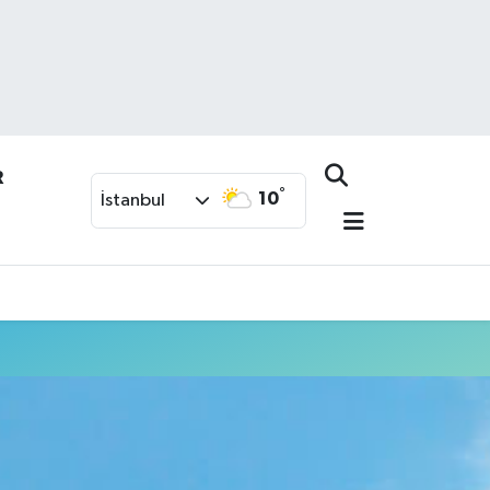
R
°
10
İstanbul