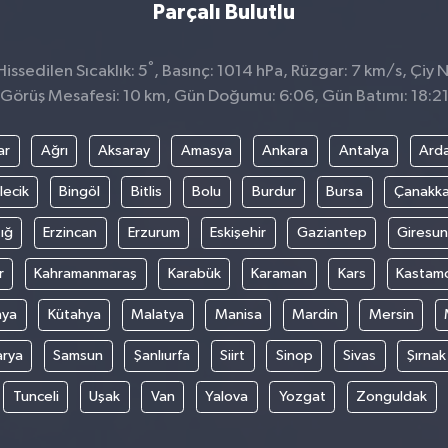
Parçalı Bulutlu
°
issedilen Sıcaklık: 5
, Basınç: 1014 hPa, Rüzgar: 7 km/s, Çiy N
Görüş Mesafesi: 10 km, Gün Doğumu: 6:06, Gün Batımı: 18:2
ar
Ağrı
Aksaray
Amasya
Ankara
Antalya
Ard
lecik
Bingöl
Bitlis
Bolu
Burdur
Bursa
Çanakka
ığ
Erzincan
Erzurum
Eskişehir
Gaziantep
Giresun
r
Kahramanmaraş
Karabük
Karaman
Kars
Kastam
nya
Kütahya
Malatya
Manisa
Mardin
Mersin
arya
Samsun
Şanlıurfa
Siirt
Sinop
Sivas
Şırnak
Tunceli
Uşak
Van
Yalova
Yozgat
Zonguldak