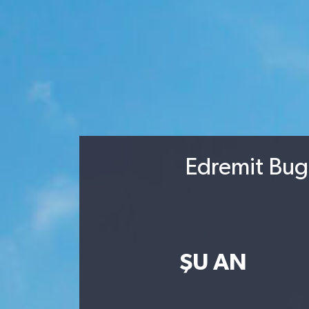
Edremit Bugü
ŞU AN