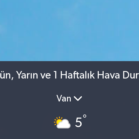
n, Yarın ve 1 Haftalık Hava D
Van
°
5