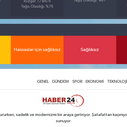
6
Yağış Olasılığı: %87
Rüzgar: 17 km/h
Yağış Olasılığı: %76
Hassaslar için sağlıksız
Sağlıksız
GENEL
GÜNDEM
SPOR
EKONOMİ
TEKNOLOJİ
rurken, sadelik ve modernizmi bir araya getiriyor. Şatafattan kaçınıyor
sunuyor.