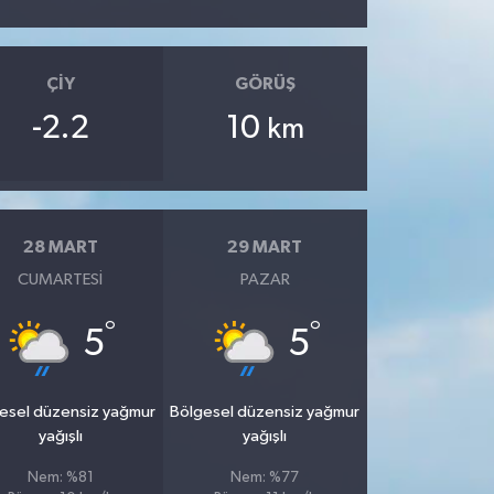
ÇIY
GÖRÜŞ
-2.2
10
km
28 MART
29 MART
CUMARTESI
PAZAR
°
°
5
5
esel düzensiz yağmur
Bölgesel düzensiz yağmur
yağışlı
yağışlı
Nem: %81
Nem: %77