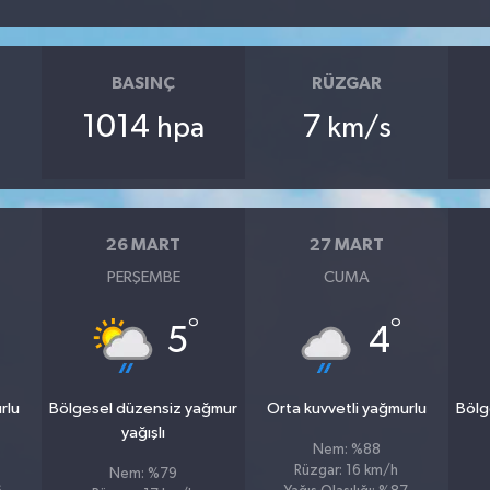
BASINÇ
RÜZGAR
1014
7
hpa
km/s
26 MART
27 MART
PERŞEMBE
CUMA
°
°
5
4
rlu
Bölgesel düzensiz yağmur
Orta kuvvetli yağmurlu
Bölg
yağışlı
Nem: %88
Rüzgar: 16 km/h
Nem: %79