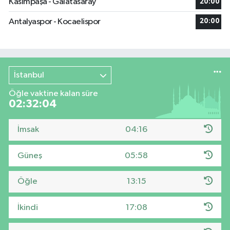
Kasımpaşa - Galatasaray
20:00
Antalyaspor - Kocaelispor
20:00
İstanbul
Öğle vaktine kalan süre
02:32:04
İmsak
04:16
Güneş
05:58
Öğle
13:15
İkindi
17:08