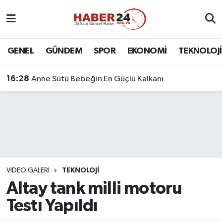
Nöbetçi Eczaneler
GENEL
GÜNDEM
SPOR
EKONOMİ
TEKNOLOJİ
Hava Durumu
16:28
Anne Sütü Bebeğin En Güçlü Kalkanı
Namaz Vakitleri
Trafik Durumu
Süper Lig Puan Durumu ve Fikstür
Tüm Manşetler
VIDEO GALERI
TEKNOLOJI
Altay tank milli motoru
Son Dakika Haberleri
Testı Yapıldı
Haber Arşivi