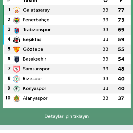
#
Takım
O
P
1
Galatasaray
33
77
2
Fenerbahçe
33
73
3
Trabzonspor
33
69
4
Beşiktaş
33
59
5
Göztepe
33
55
6
Başakşehir
33
54
7
Samsunspor
33
48
8
Rizespor
33
40
9
Konyaspor
33
40
10
Alanyaspor
33
37
Detaylar için tıklayın