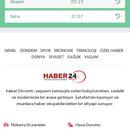
Akşam
20:23
Yatsı
21:57
GENEL
GÜNDEM
SPOR
EKONOMİ
TEKNOLOJİ
ÖZEL HABER
DÜNYA
SİYASET
SAĞLIK
YAŞAM
haber24comtr, yepyeni temasıyla sizleri buluştururken, sadelik
ve modernizmi bir araya getiriyor. Şatafattan kaçınıyor ve
insanlara haber okuyabilecekleri bir altyapı sunuyor.
Nöbetçi Eczaneler
Hava Durumu