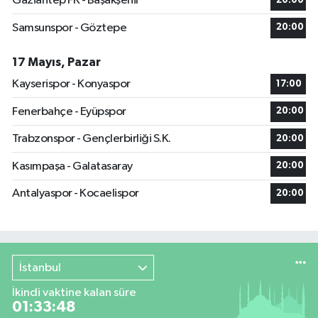
Gaziantep FK - Başakşehir
20:00
Samsunspor - Göztepe
20:00
17 Mayıs, Pazar
Kayserispor - Konyaspor
17:00
Fenerbahçe - Eyüpspor
20:00
Trabzonspor - Gençlerbirliği S.K.
20:00
Kasımpaşa - Galatasaray
20:00
Antalyaspor - Kocaelispor
20:00
İstanbul
İkindi vaktine kalan süre
01:33:47