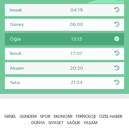
İmsak
04:19
Güneş
06:00
Öğle
13:15
İkindi
17:07
Akşam
20:20
Yatsı
21:54
GENEL
GÜNDEM
SPOR
EKONOMİ
TEKNOLOJİ
ÖZEL HABER
DÜNYA
SİYASET
SAĞLIK
YAŞAM