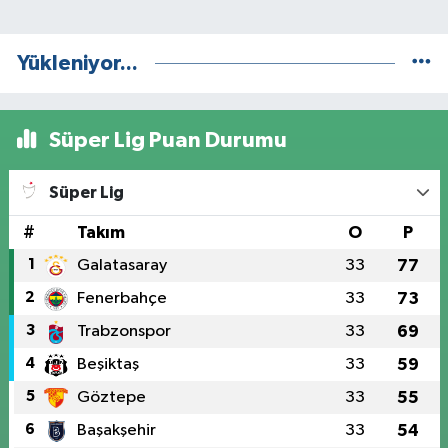
Yükleniyor...
Süper Lig Puan Durumu
Süper Lig
#
Takım
O
P
1
Galatasaray
33
77
2
Fenerbahçe
33
73
3
Trabzonspor
33
69
4
Beşiktaş
33
59
5
Göztepe
33
55
6
Başakşehir
33
54