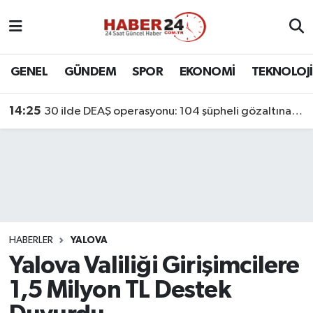
Nöbetçi Eczaneler
GENEL
GÜNDEM
SPOR
EKONOMİ
TEKNOLOJİ
Hava Durumu
14:25
30 ilde DEAŞ operasyonu: 104 şüpheli gözaltına alındı
Namaz Vakitleri
Trafik Durumu
Süper Lig Puan Durumu ve Fikstür
Tüm Manşetler
HABERLER
YALOVA
Yalova Valiliği Girişimcilere
Son Dakika Haberleri
1,5 Milyon TL Destek
Haber Arşivi