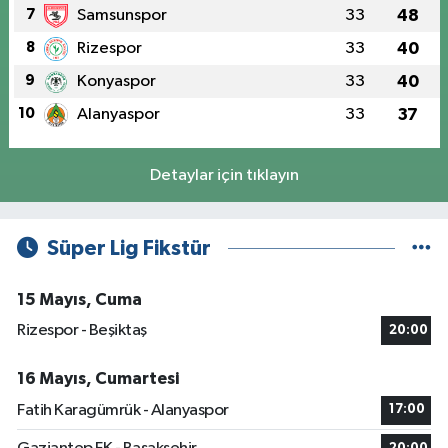
7
Samsunspor
33
48
8
Rizespor
33
40
9
Konyaspor
33
40
10
Alanyaspor
33
37
Detaylar için tıklayın
Süper Lig Fikstür
15 Mayıs, Cuma
Rizespor - Beşiktaş
20:00
16 Mayıs, Cumartesi
Fatih Karagümrük - Alanyaspor
17:00