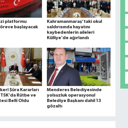
i platformu
Kahramanmaraş’taki okul
göreve başlayacak
saldırısında hayatını
kaybedenlerin aileleri
Külliye’de ağırlandı
erî Şûra Kararları
Menderes Belediyesinde
: TSK’da Rütbe ve
yolsuzluk operasyonu!
esi Belli Oldu
Belediye Başkanı dahil 13
gözaltı