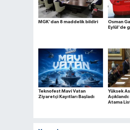
MGK'dan 8 maddelik bildiri
Osman Gaz
Eylül'de 
Teknofest Mavi Vatan
Yüksek Ask
Ziyaretçi Kayıtları Başladı
Açıklandı
Atama List