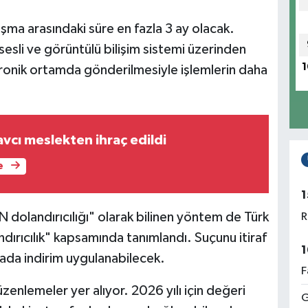
uşma arasındaki süre en fazla 3 ay olacak.
esli ve görüntülü bilişim sistemi üzerinden
1
ktronik ortamda gönderilmesiyle işlemlerin daha
vcı meslekten ihraç edildi
e
1
olandırıcılığı" olarak bilinen yöntem de Türk
R
ndırıcılık" kapsamında tanımlandı. Suçunu itiraf
1
ezada indirim uygulanabilecek.
F
zenlemeler yer alıyor. 2026 yılı için değeri
G