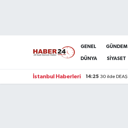
Nöbetçi Eczaneler
Hava Durumu
GENEL
GÜNDEM
Namaz Vakitleri
DÜNYA
SİYASET
Trafik Durumu
İstanbul Haberleri
14:25
30 ilde DEAŞ 
Süper Lig Puan Durumu ve Fikstür
Tüm Manşetler
Son Dakika Haberleri
Haber Arşivi