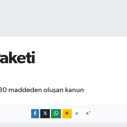
aketi
e 30 maddeden oluşan kanun
-
+
A
A