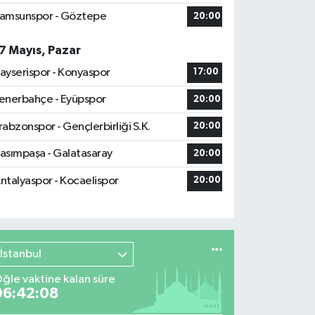
amsunspor - Göztepe
20:00
7 Mayıs, Pazar
ayserispor - Konyaspor
17:00
enerbahçe - Eyüpspor
20:00
rabzonspor - Gençlerbirliği S.K.
20:00
asımpaşa - Galatasaray
20:00
ntalyaspor - Kocaelispor
20:00
İstanbul
ğle vaktine kalan süre
06:42:07