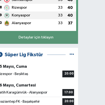
8
Rizespor
33
40
9
Konyaspor
33
40
0
Alanyaspor
33
37
Detaylar için tıklayın
Süper Lig Fikstür
5 Mayıs, Cuma
izespor - Beşiktaş
20:00
6 Mayıs, Cumartesi
atih Karagümrük - Alanyaspor
17:00
aziantep FK - Başakşehir
20:00