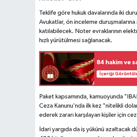
Teklife göre hukuk davalarında iki dur
Avukatlar, ön inceleme duruşmalarına s
katılabilecek. Noter evraklarının ele
hızlı yürütülmesi sağlanacak.
84 hakim ve sa
İçeriği Görüntül
Paket kapsamında, kamuoyunda "IBAN d
Ceza Kanunu'nda ilk kez "nitelikli dola
ederek zararı karşılayan kişiler için c
İdari yargıda da iş yükünü azaltacak dü