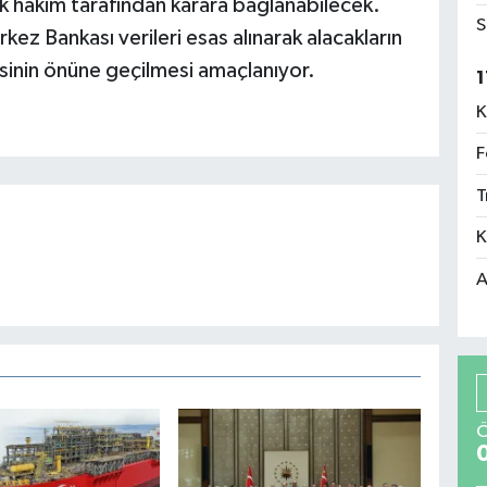
ek hakim tarafından karara bağlanabilecek.
S
ez Bankası verileri esas alınarak alacakların
inin önüne geçilmesi amaçlanıyor.
1
K
F
T
K
A
Ö