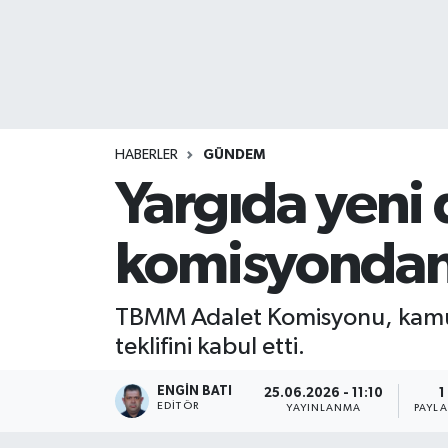
HABERLER
GÜNDEM
Yargıda yeni 
komisyondan
TBMM Adalet Komisyonu, kamuo
teklifini kabul etti.
ENGIN BATI
25.06.2026 - 11:10
1
EDITÖR
YAYINLANMA
PAYL