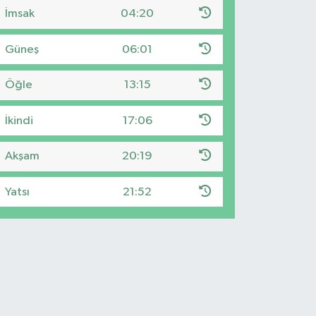
İmsak
04:20
Güneş
06:01
Öğle
13:15
İkindi
17:06
Akşam
20:19
Yatsı
21:52