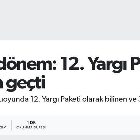
dönem: 12. Yargı P
 geçti
yunda 12. Yargı Paketi olarak bilinen v
1 DK
AŞIM
OKUNMA SÜRESI