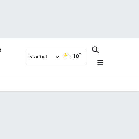
R
°
10
İstanbul