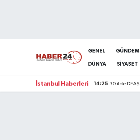
Nöbetçi Eczaneler
Hava Durumu
GENEL
GÜNDEM
Namaz Vakitleri
DÜNYA
SİYASET
Trafik Durumu
İstanbul Haberleri
14:25
30 ilde DEAŞ 
Süper Lig Puan Durumu ve Fikstür
Tüm Manşetler
Son Dakika Haberleri
Haber Arşivi