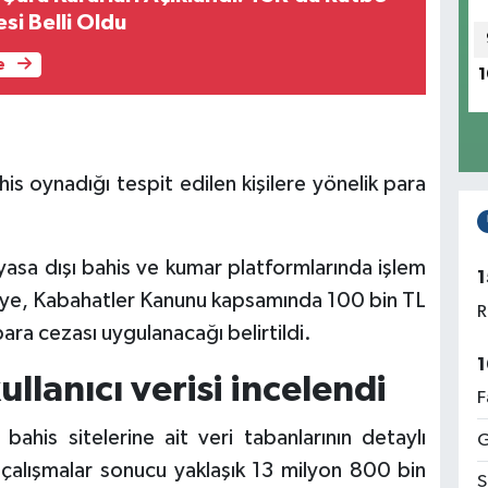
si Belli Oldu
e
1
s oynadığı tespit edilen kişilere yönelik para
 yasa dışı bahis ve kumar platformlarında işlem
1
işiye, Kabahatler Kanunu kapsamında 100 bin TL
R
ara cezası uygulanacağı belirtildi.
1
llanıcı verisi incelendi
F
ahis sitelerine ait veri tabanlarının detaylı
G
n çalışmalar sonucu yaklaşık 13 milyon 800 bin
S