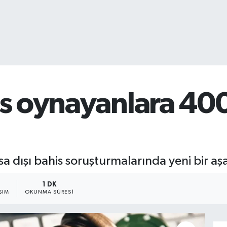
is oynayanlara 400
a dışı bahis soruşturmalarında yeni bir aş
1 DK
ŞIM
OKUNMA SÜRESI