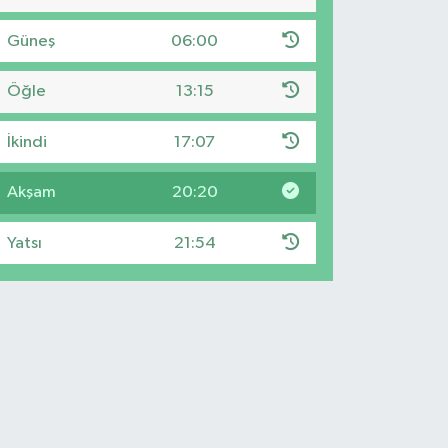
Güneş
06:00
Öğle
13:15
İkindi
17:07
Akşam
20:20
Yatsı
21:54