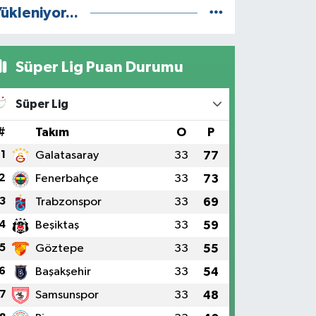
ükleniyor...
Süper Lig Puan Durumu
Süper Lig
#
Takım
O
P
1
Galatasaray
33
77
2
Fenerbahçe
33
73
3
Trabzonspor
33
69
4
Beşiktaş
33
59
5
Göztepe
33
55
6
Başakşehir
33
54
7
Samsunspor
33
48