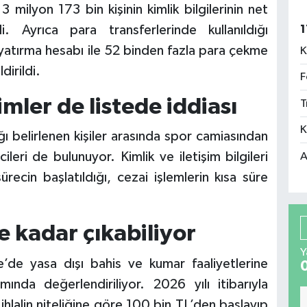
 3 milyon 173 bin kişinin kimlik bilgilerinin net
i. Ayrıca para transferlerinde kullanıldığı
1
 yatırma hesabı ile 52 binden fazla para çekme
K
dirildi.
F
mler de listede iddiası
T
K
ğı belirlenen kişiler arasında spor camiasından
ileri de bulunuyor. Kimlik ve iletişim bilgileri
A
ürecin başlatıldığı, cezai işlemlerin kısa süre
e kadar çıkabiliyor
Y
de yasa dışı bahis ve kumar faaliyetlerine
nda değerlendiriliyor. 2026 yılı itibarıyla
 ihlalin niteliğine göre 100 bin TL’den başlayıp