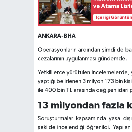
ve Atama Liste
İçeriği Görüntül
ANKARA-BHA
Operasyonların ardından şimdi de bahi
cezalarının uygulanması gündemde.
Yetkililerce yürütülen incelemelerde,
yaptığı belirlenen 3 milyon 173 bin k
ile 400 bin TL arasında değişen idari p
13 milyondan fazla ku
Soruşturmalar kapsamında yasa dışı b
şekilde incelendiği öğrenildi. Yapıla