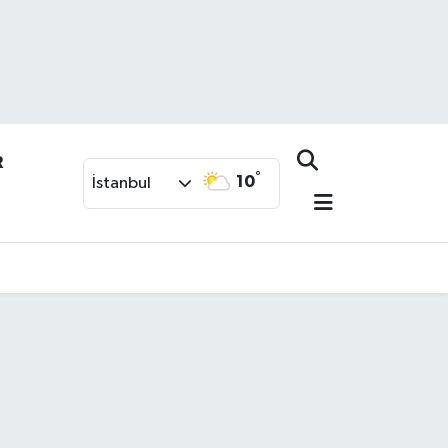
R
°
10
İstanbul