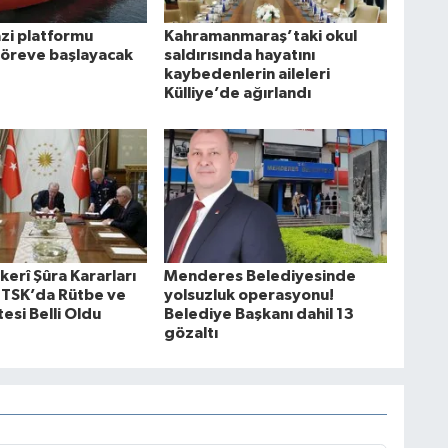
i platformu
Kahramanmaraş’taki okul
göreve başlayacak
saldırısında hayatını
kaybedenlerin aileleri
Külliye’de ağırlandı
erî Şûra Kararları
Menderes Belediyesinde
: TSK’da Rütbe ve
yolsuzluk operasyonu!
esi Belli Oldu
Belediye Başkanı dahil 13
gözaltı