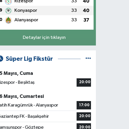
8
Rizespor
33
40
9
Konyaspor
33
40
0
Alanyaspor
33
37
Detaylar için tıklayın
Süper Lig Fikstür
5 Mayıs, Cuma
izespor - Beşiktaş
20:00
6 Mayıs, Cumartesi
atih Karagümrük - Alanyaspor
17:00
aziantep FK - Başakşehir
20:00
amsunspor - Göztepe
20:00