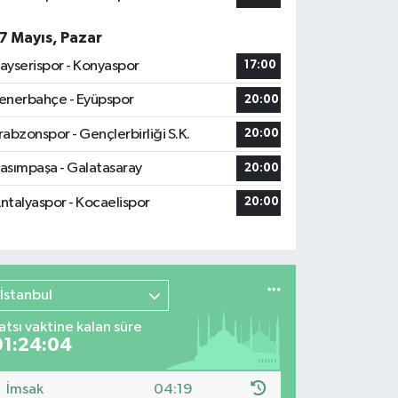
7 Mayıs, Pazar
ayserispor - Konyaspor
17:00
enerbahçe - Eyüpspor
20:00
rabzonspor - Gençlerbirliği S.K.
20:00
asımpaşa - Galatasaray
20:00
ntalyaspor - Kocaelispor
20:00
İstanbul
atsı vaktine kalan süre
01:24:03
İmsak
04:19