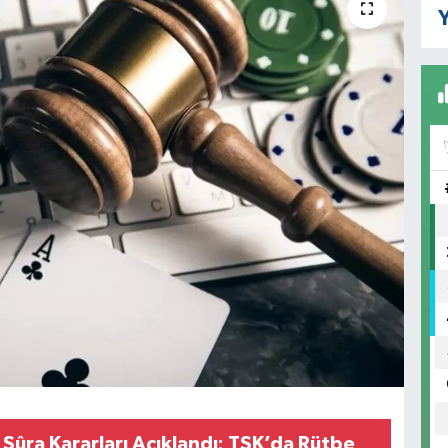
Y
Şûra Kararları Açıklandı: TSK’da Rütbe