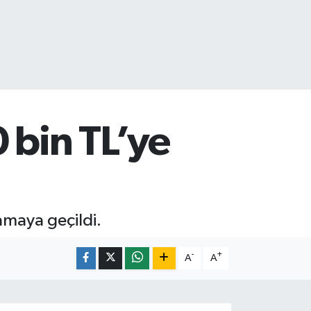
 bin TL’ye
amaya geçildi.
-
+
A
A