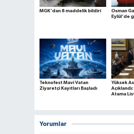
MGK'dan 8 maddelik bildiri
Osman Gaz
Eylül'de 
Teknofest Mavi Vatan
Yüksek Ask
Ziyaretçi Kayıtları Başladı
Açıklandı
Atama List
Yorumlar