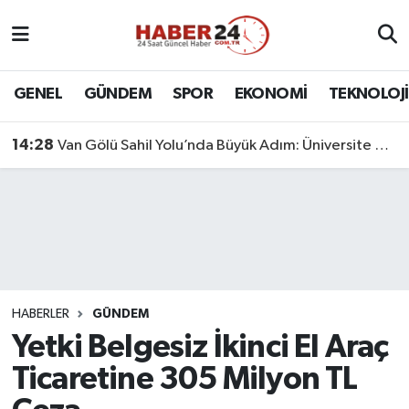
Nöbetçi Eczaneler
GENEL
GÜNDEM
SPOR
EKONOMİ
TEKNOLOJİ
Hava Durumu
14:28
Van Gölü Sahil Yolu’nda Büyük Adım: Üniversite Bağlantı Etabı Tamamlandı
Namaz Vakitleri
Trafik Durumu
Süper Lig Puan Durumu ve Fikstür
Tüm Manşetler
HABERLER
GÜNDEM
Yetki Belgesiz İkinci El Araç
Son Dakika Haberleri
Ticaretine 305 Milyon TL
Haber Arşivi