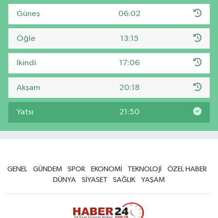
Güneş
06:02
Öğle
13:15
İkindi
17:06
Akşam
20:18
Yatsı
21:50
GENEL
GÜNDEM
SPOR
EKONOMİ
TEKNOLOJİ
ÖZEL HABER
DÜNYA
SİYASET
SAĞLIK
YAŞAM