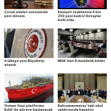
Çocuk adalet sisteminde
Emniyet teşkilatına 6 bin
yeni dönem
250 yeni kadro! Detaylar
belli oldu
4 ülkeye yeni Büyükelçi
MGK'dan 8 maddelik bildiri
atandı
Osman Gazi platformu
Kahramanmaraş’taki okul
Eylül'de göreve başlayacak
saldırısında hayatını