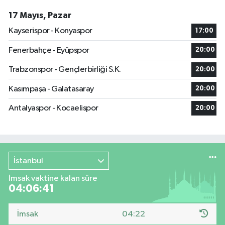
17 Mayıs, Pazar
Kayserispor - Konyaspor
17:00
Fenerbahçe - Eyüpspor
20:00
Trabzonspor - Gençlerbirliği S.K.
20:00
Kasımpaşa - Galatasaray
20:00
Antalyaspor - Kocaelispor
20:00
İstanbul
İmsak vaktine kalan süre
04:06:41
İmsak
04:22