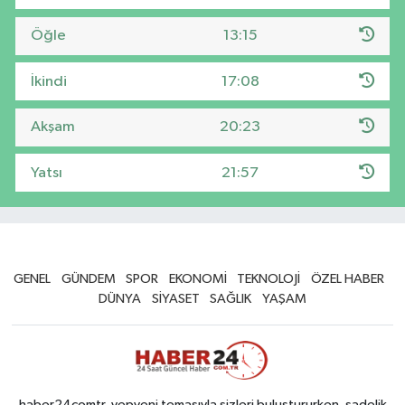
Öğle
13:15
İkindi
17:08
Akşam
20:23
Yatsı
21:57
GENEL
GÜNDEM
SPOR
EKONOMİ
TEKNOLOJİ
ÖZEL HABER
DÜNYA
SİYASET
SAĞLIK
YAŞAM
haber24comtr, yepyeni temasıyla sizleri buluştururken, sadelik