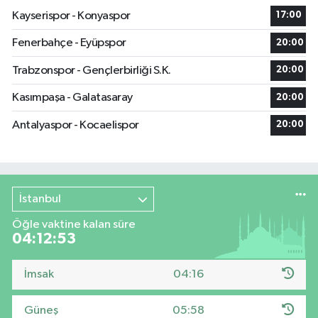
Kayserispor - Konyaspor
17:00
Fenerbahçe - Eyüpspor
20:00
Trabzonspor - Gençlerbirliği S.K.
20:00
Kasımpaşa - Galatasaray
20:00
Antalyaspor - Kocaelispor
20:00
İstanbul
Öğle vaktine kalan süre
04:12:53
İmsak
04:16
Güneş
05:58