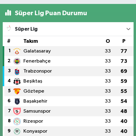
Süper Lig Puan Durumu
Süper Lig
#
Takım
O
P
1
Galatasaray
33
77
2
Fenerbahçe
33
73
3
Trabzonspor
33
69
4
Beşiktaş
33
59
5
Göztepe
33
55
6
Başakşehir
33
54
7
Samsunspor
33
48
8
Rizespor
33
40
9
Konyaspor
33
40