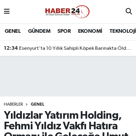
Nöbetçi Eczaneler
GENEL
GÜNDEM
SPOR
EKONOMİ
TEKNOLOJİ
Hava Durumu
12:34
Esenyurt’ta 10 Yıllık Sahipli Köpek Barınakta Öldü: Aileden Otopsi ve Soruşturma Talebi
Namaz Vakitleri
Trafik Durumu
Süper Lig Puan Durumu ve Fikstür
Tüm Manşetler
HABERLER
GENEL
Yıldızlar Yatırım Holding,
Son Dakika Haberleri
Fehmi Yıldız Vakfı Hatıra
Haber Arşivi