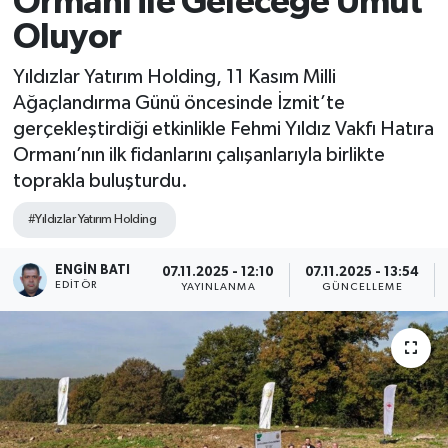
Ormanı ile Geleceğe Umut
Oluyor
Yıldızlar Yatırım Holding, 11 Kasım Milli
Ağaçlandırma Günü öncesinde İzmit’te
gerçekleştirdiği etkinlikle Fehmi Yıldız Vakfı Hatıra
Ormanı’nın ilk fidanlarını çalışanlarıyla birlikte
toprakla buluşturdu.
#Yıldızlar Yatırım Holding
ENGIN BATI
07.11.2025 - 12:10
07.11.2025 - 13:54
EDITÖR
YAYINLANMA
GÜNCELLEME