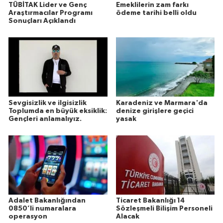
TÜBİTAK Lider ve Genç
Emeklilerin zam farkı
Araştırmacılar Programı
ödeme tarihi belli oldu
Sonuçları Açıklandı
Sevgisizlik ve ilgisizlik
Karadeniz ve Marmara'da
Toplumda en büyük eksiklik:
denize girişlere geçici
Gençleri anlamalıyız.
yasak
Adalet Bakanlığından
Ticaret Bakanlığı 14
0850’li numaralara
Sözleşmeli Bilişim Personeli
operasyon
Alacak