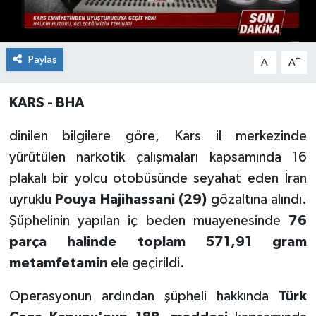
Paylaş
-
+
A
A
KARS - BHA
dinilen bilgilere göre, Kars il merkezinde
yürütülen narkotik çalışmaları kapsamında 16
plakalı bir yolcu otobüsünde seyahat eden İran
uyruklu
Pouya Hajihassani (29)
gözaltına alındı.
Şüphelinin yapılan iç beden muayenesinde
76
parça halinde toplam 571,91 gram
metamfetamin
ele geçirildi.
Operasyonun ardından şüpheli hakkında
Türk