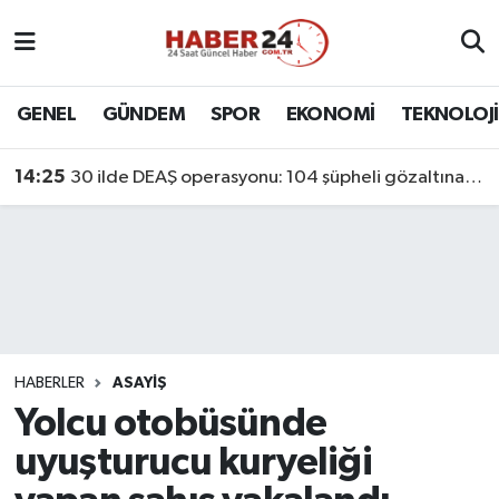
Nöbetçi Eczaneler
GENEL
GÜNDEM
SPOR
EKONOMİ
TEKNOLOJİ
Hava Durumu
14:25
30 ilde DEAŞ operasyonu: 104 şüpheli gözaltına alındı
Namaz Vakitleri
Trafik Durumu
Süper Lig Puan Durumu ve Fikstür
Tüm Manşetler
HABERLER
ASAYİŞ
Yolcu otobüsünde
Son Dakika Haberleri
uyuşturucu kuryeliği
Haber Arşivi