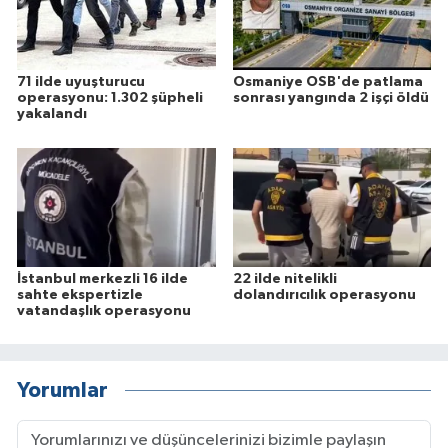
71 ilde uyuşturucu
Osmaniye OSB'de patlama
operasyonu: 1.302 şüpheli
sonrası yangında 2 işçi öldü
yakalandı
İstanbul merkezli 16 ilde
22 ilde nitelikli
sahte ekspertizle
dolandırıcılık operasyonu
vatandaşlık operasyonu
Yorumlar