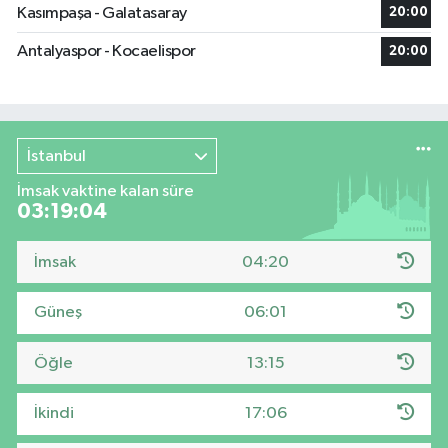
Kasımpaşa - Galatasaray
20:00
Antalyaspor - Kocaelispor
20:00
İstanbul
İmsak vaktine kalan süre
03:19:03
İmsak
04:20
Güneş
06:01
Öğle
13:15
İkindi
17:06