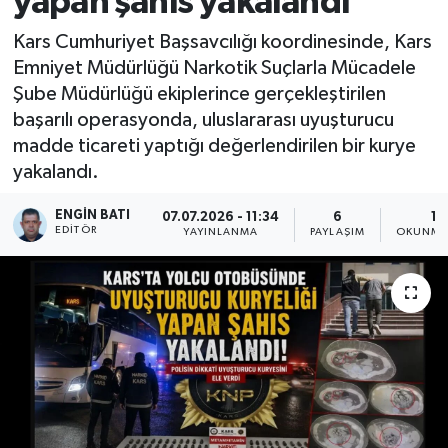
yapan şahıs yakalandı
Kars Cumhuriyet Başsavcılığı koordinesinde, Kars
Emniyet Müdürlüğü Narkotik Suçlarla Mücadele
Şube Müdürlüğü ekiplerince gerçekleştirilen
başarılı operasyonda, uluslararası uyuşturucu
madde ticareti yaptığı değerlendirilen bir kurye
yakalandı.
ENGIN BATI
07.07.2026 - 11:34
6
1 
EDITÖR
YAYINLANMA
PAYLAŞIM
OKUNMA 