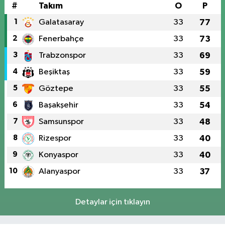
#
Takım
O
P
1
Galatasaray
33
77
2
Fenerbahçe
33
73
3
Trabzonspor
33
69
4
Beşiktaş
33
59
5
Göztepe
33
55
6
Başakşehir
33
54
7
Samsunspor
33
48
8
Rizespor
33
40
9
Konyaspor
33
40
10
Alanyaspor
33
37
Detaylar için tıklayın