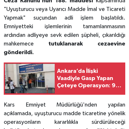
Ceza Kanunu'nun 188. maddesi
kapsamında
"Uyuşturucu veya Uyarıcı Madde İmal ve Ticareti
Yapmak" suçundan adli işlem başlatıldı.
Emniyetteki işlemlerinin tamamlanmasının
ardından adliyeye sevk edilen şüpheli, çıkarıldığı
mahkemece
tutuklanarak cezaevine
gönderildi.
Ankara’da İlişki
Vaadiyle Gasp Yapan
Çeteye Operasyon: 9
Gözaltı
Kars Emniyet Müdürlüğü'nden yapılan
açıklamada, uyuşturucu madde ticaretine yönelik
operasyonların kararlılıkla sürdürüleceği