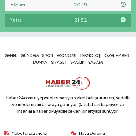
Akşam
20:19
Yatsı
21:52
GENEL
GÜNDEM
SPOR
EKONOMİ
TEKNOLOJİ
ÖZEL HABER
DÜNYA
SİYASET
SAĞLIK
YAŞAM
haber24comtr, yepyeni temasıyla sizleri buluştururken, sadelik
ve modernizmi bir araya getiriyor. Şatafattan kaçınıyor ve
insanlara haber okuyabilecekleri bir altyapı sunuyor.
Nöbetçi Eczaneler
Hava Durumu