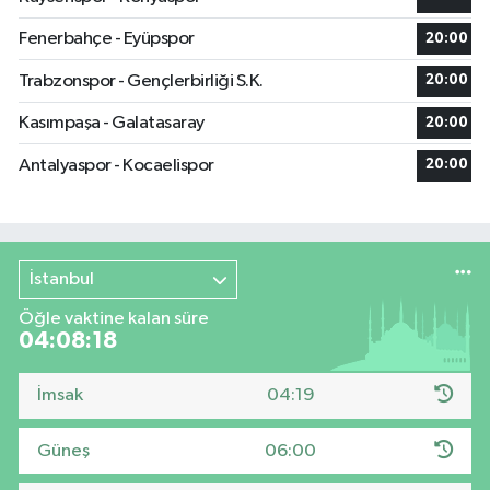
Fenerbahçe - Eyüpspor
20:00
Trabzonspor - Gençlerbirliği S.K.
20:00
Kasımpaşa - Galatasaray
20:00
Antalyaspor - Kocaelispor
20:00
İstanbul
Öğle vaktine kalan süre
04:08:17
İmsak
04:19
Güneş
06:00