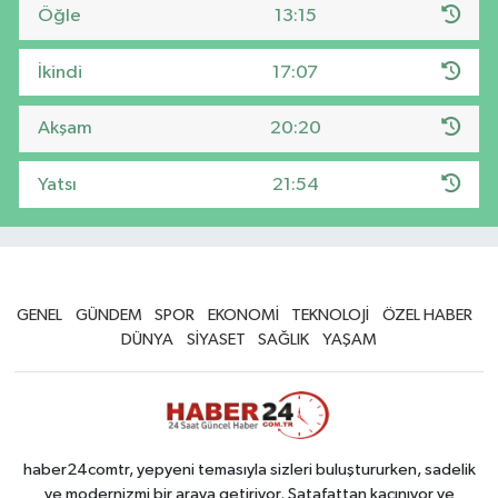
Öğle
13:15
İkindi
17:07
Akşam
20:20
Yatsı
21:54
GENEL
GÜNDEM
SPOR
EKONOMİ
TEKNOLOJİ
ÖZEL HABER
DÜNYA
SİYASET
SAĞLIK
YAŞAM
haber24comtr, yepyeni temasıyla sizleri buluştururken, sadelik
ve modernizmi bir araya getiriyor. Şatafattan kaçınıyor ve