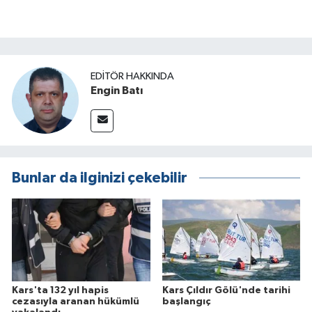
Tutuklandı!
EDITÖR HAKKINDA
Engin Batı
Bunlar da ilginizi çekebilir
Kars'ta 132 yıl hapis
Kars Çıldır Gölü'nde tarihi
cezasıyla aranan hükümlü
başlangıç