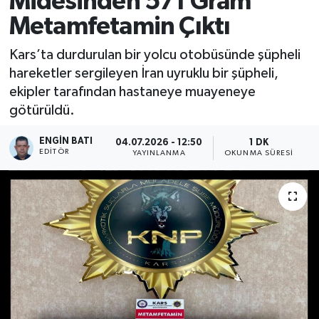
Midesinden 571 Gram
Metamfetamin Çıktı
Kars’ta durdurulan bir yolcu otobüsünde şüpheli
hareketler sergileyen İran uyruklu bir şüpheli,
ekipler tarafından hastaneye muayeneye
götürüldü.
ENGIN BATI
04.07.2026 - 12:50
1 DK
EDITÖR
YAYINLANMA
OKUNMA SÜRESI