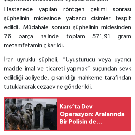
Hastanede yapılan röntgen çekimi sonrası
şüphelinin midesinde yabancı cisimler tespit
edildi. Müdahale sonucu şüphelinin midesinden
76 parça halinde toplam 571,91 gram
metamfetamin çıkarıldı.
İran uyruklu şüpheli, “Uyuşturucu veya uyarıcı
madde imal ve ticareti yapmak” suçundan sevk
edildiği adliyede, çıkarıldığı mahkeme tarafından
tutuklanarak cezaevine gönderildi.
Kars’ta Dev
Operasyon: Aralarında
Bir Polisin de
Bulunduğu 7 Kişi