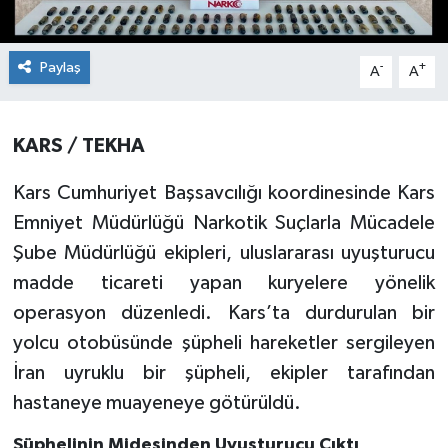
Paylaş
-
+
A
A
KARS / TEKHA
Kars Cumhuriyet Başsavcılığı koordinesinde Kars
Emniyet Müdürlüğü Narkotik Suçlarla Mücadele
Şube Müdürlüğü ekipleri, uluslararası uyuşturucu
madde ticareti yapan kuryelere yönelik
operasyon düzenledi. Kars’ta durdurulan bir
yolcu otobüsünde şüpheli hareketler sergileyen
İran uyruklu bir şüpheli, ekipler tarafından
hastaneye muayeneye götürüldü.
Şüphelinin Midesinden Uyuşturucu Çıktı