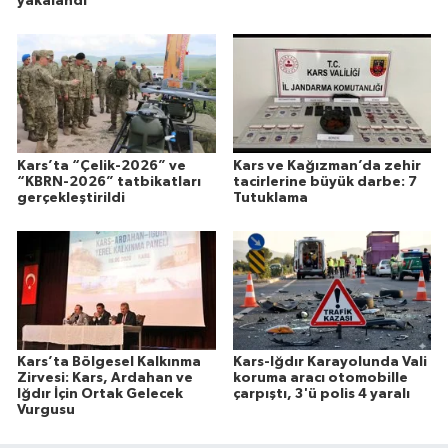
yakalandı
Kars’ta “Çelik-2026” ve
Kars ve Kağızman’da zehir
“KBRN-2026” tatbikatları
tacirlerine büyük darbe: 7
gerçekleştirildi
Tutuklama
Kars’ta Bölgesel Kalkınma
Kars-Iğdır Karayolunda Vali
Zirvesi: Kars, Ardahan ve
koruma aracı otomobille
Iğdır İçin Ortak Gelecek
çarpıştı, 3'ü polis 4 yaralı
Vurgusu