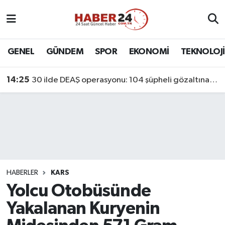
Nöbetçi Eczaneler
GENEL
GÜNDEM
SPOR
EKONOMİ
TEKNOLOJİ
Hava Durumu
14:25
30 ilde DEAŞ operasyonu: 104 şüpheli gözaltına alındı
Namaz Vakitleri
Trafik Durumu
Süper Lig Puan Durumu ve Fikstür
Tüm Manşetler
HABERLER
KARS
Yolcu Otobüsünde
Son Dakika Haberleri
Yakalanan Kuryenin
Haber Arşivi