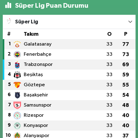
Süper Lig Puan Durumu
Süper Lig
#
Takım
O
P
1
Galatasaray
33
77
2
Fenerbahçe
33
73
3
Trabzonspor
33
69
4
Beşiktaş
33
59
5
Göztepe
33
55
6
Başakşehir
33
54
7
Samsunspor
33
48
8
Rizespor
33
40
9
Konyaspor
33
40
10
Alanyaspor
33
37