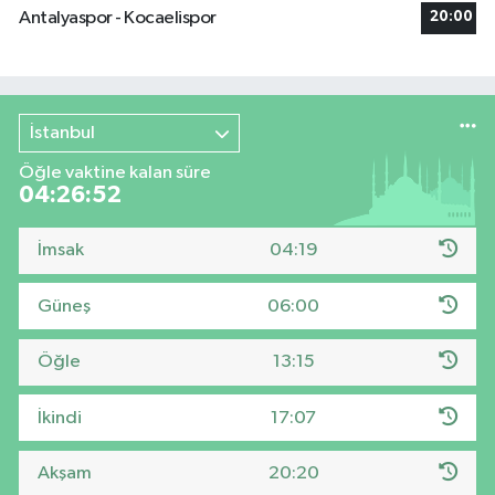
Antalyaspor - Kocaelispor
20:00
İstanbul
Öğle vaktine kalan süre
04:26:51
İmsak
04:19
Güneş
06:00
Öğle
13:15
İkindi
17:07
Akşam
20:20