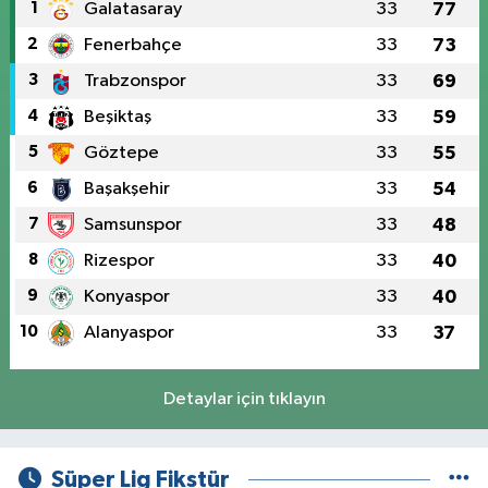
1
Galatasaray
33
77
2
Fenerbahçe
33
73
3
Trabzonspor
33
69
4
Beşiktaş
33
59
5
Göztepe
33
55
6
Başakşehir
33
54
7
Samsunspor
33
48
8
Rizespor
33
40
9
Konyaspor
33
40
10
Alanyaspor
33
37
Detaylar için tıklayın
Süper Lig Fikstür