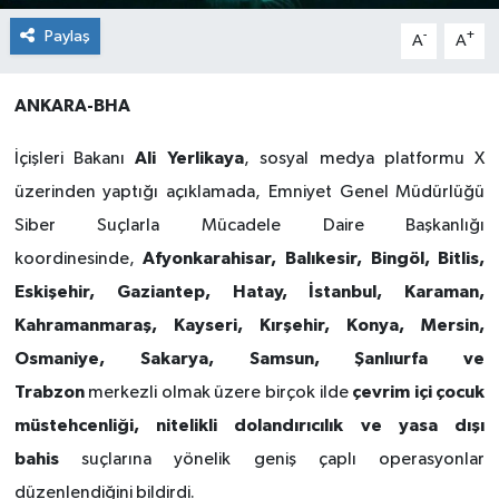
Paylaş
-
+
A
A
ANKARA-BHA
Ali Yerlikaya
İçişleri Bakanı
, sosyal medya platformu X
üzerinden yaptığı açıklamada, Emniyet Genel Müdürlüğü
Siber Suçlarla Mücadele Daire Başkanlığı
Afyonkarahisar, Balıkesir, Bingöl, Bitlis,
koordinesinde,
Eskişehir, Gaziantep, Hatay, İstanbul, Karaman,
Kahramanmaraş, Kayseri, Kırşehir, Konya, Mersin,
Osmaniye, Sakarya, Samsun, Şanlıurfa ve
Trabzon
çevrim içi çocuk
merkezli olmak üzere birçok ilde
müstehcenliği, nitelikli dolandırıcılık ve yasa dışı
bahis
suçlarına yönelik geniş çaplı operasyonlar
düzenlendiğini bildirdi.