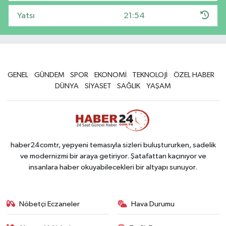
Yatsı
21:54
GENEL
GÜNDEM
SPOR
EKONOMİ
TEKNOLOJİ
ÖZEL HABER
DÜNYA
SİYASET
SAĞLIK
YAŞAM
haber24comtr, yepyeni temasıyla sizleri buluştururken, sadelik
ve modernizmi bir araya getiriyor. Şatafattan kaçınıyor ve
insanlara haber okuyabilecekleri bir altyapı sunuyor.
Nöbetçi Eczaneler
Hava Durumu