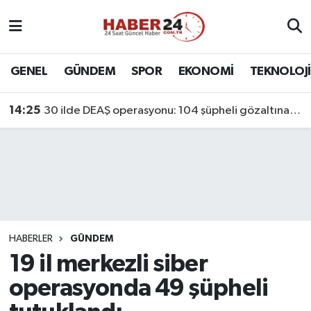
Nöbetçi Eczaneler
GENEL
GÜNDEM
SPOR
EKONOMİ
TEKNOLOJİ
Hava Durumu
14:25
30 ilde DEAŞ operasyonu: 104 şüpheli gözaltına alındı
Namaz Vakitleri
Trafik Durumu
Süper Lig Puan Durumu ve Fikstür
Tüm Manşetler
HABERLER
GÜNDEM
19 il merkezli siber
Son Dakika Haberleri
operasyonda 49 şüpheli
Haber Arşivi