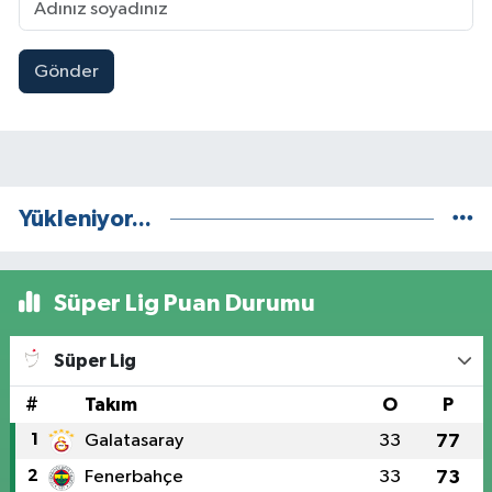
Gönder
Yükleniyor...
Süper Lig Puan Durumu
Süper Lig
#
Takım
O
P
1
Galatasaray
33
77
2
Fenerbahçe
33
73