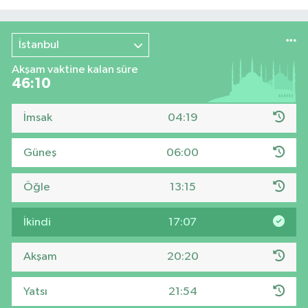
İstanbul
Akşam vaktine kalan süre
46:10
İmsak
04:19
Güneş
06:00
Öğle
13:15
İkindi
17:07
Akşam
20:20
Yatsı
21:54