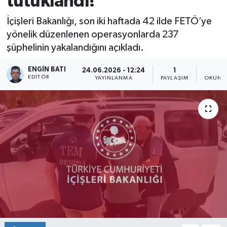
tutuklandı!
İçişleri Bakanlığı, son iki haftada 42 ilde FETÖ’ye
yönelik düzenlenen operasyonlarda 237
şüphelinin yakalandığını açıkladı.
ENGIN BATI
24.06.2026 - 12:24
1
1
EDITÖR
YAYINLANMA
PAYLAŞIM
OKUNMA