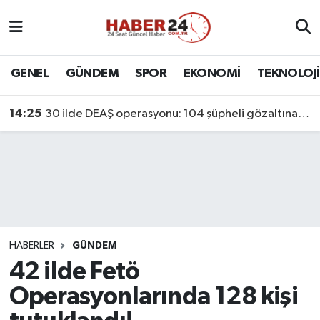
Nöbetçi Eczaneler
GENEL
GÜNDEM
SPOR
EKONOMİ
TEKNOLOJİ
Hava Durumu
14:25
30 ilde DEAŞ operasyonu: 104 şüpheli gözaltına alındı
Namaz Vakitleri
Trafik Durumu
Süper Lig Puan Durumu ve Fikstür
Tüm Manşetler
HABERLER
GÜNDEM
42 ilde Fetö
Son Dakika Haberleri
Operasyonlarında 128 kişi
Haber Arşivi