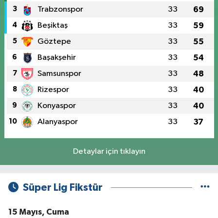
3
Trabzonspor
33
69
4
Beşiktaş
33
59
5
Göztepe
33
55
6
Başakşehir
33
54
7
Samsunspor
33
48
8
Rizespor
33
40
9
Konyaspor
33
40
10
Alanyaspor
33
37
Detaylar için tıklayın
Süper Lig Fikstür
15 Mayıs, Cuma