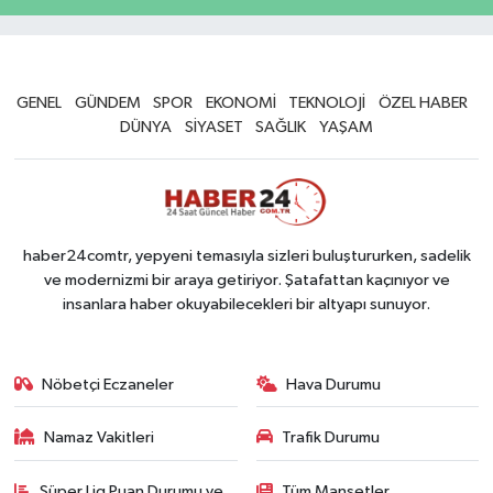
GENEL
GÜNDEM
SPOR
EKONOMİ
TEKNOLOJİ
ÖZEL HABER
DÜNYA
SİYASET
SAĞLIK
YAŞAM
haber24comtr, yepyeni temasıyla sizleri buluştururken, sadelik
ve modernizmi bir araya getiriyor. Şatafattan kaçınıyor ve
insanlara haber okuyabilecekleri bir altyapı sunuyor.
Nöbetçi Eczaneler
Hava Durumu
Namaz Vakitleri
Trafik Durumu
Süper Lig Puan Durumu ve
Tüm Manşetler