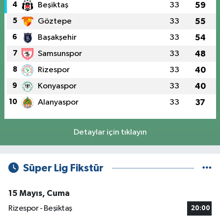
4
Beşiktaş
33
59
5
Göztepe
33
55
6
Başakşehir
33
54
7
Samsunspor
33
48
8
Rizespor
33
40
9
Konyaspor
33
40
10
Alanyaspor
33
37
Detaylar için tıklayın
Süper Lig Fikstür
15 Mayıs, Cuma
Rizespor - Beşiktaş
20:00