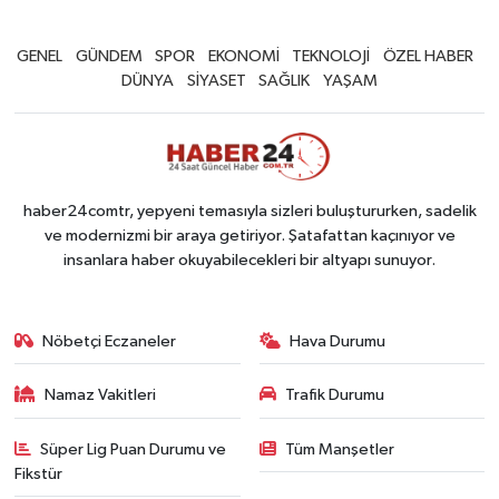
GENEL
GÜNDEM
SPOR
EKONOMİ
TEKNOLOJİ
ÖZEL HABER
DÜNYA
SİYASET
SAĞLIK
YAŞAM
haber24comtr, yepyeni temasıyla sizleri buluştururken, sadelik
ve modernizmi bir araya getiriyor. Şatafattan kaçınıyor ve
insanlara haber okuyabilecekleri bir altyapı sunuyor.
Nöbetçi Eczaneler
Hava Durumu
Namaz Vakitleri
Trafik Durumu
Süper Lig Puan Durumu ve
Tüm Manşetler
Fikstür