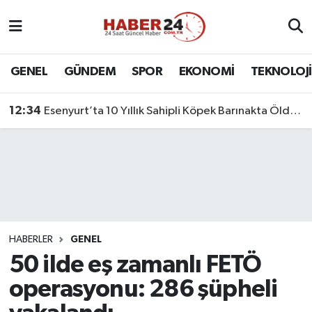
Nöbetçi Eczaneler
GENEL
GÜNDEM
SPOR
EKONOMİ
TEKNOLOJİ
Hava Durumu
12:34
Esenyurt’ta 10 Yıllık Sahipli Köpek Barınakta Öldü: Aileden Otopsi ve Soruşturma Talebi
Namaz Vakitleri
Trafik Durumu
Süper Lig Puan Durumu ve Fikstür
Tüm Manşetler
HABERLER
GENEL
50 ilde eş zamanlı FETÖ
Son Dakika Haberleri
operasyonu: 286 şüpheli
Haber Arşivi