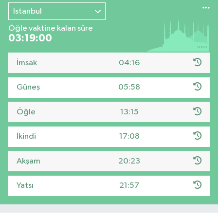
İstanbul
Öğle vaktine kalan süre
03:18:59
İmsak
04:16
Güneş
05:58
Öğle
13:15
İkindi
17:08
Akşam
20:23
Yatsı
21:57