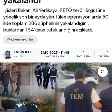
yakalandı
İçişleri Bakanı Ali Yerlikaya, FETÖ terör örgütüne
yönelik son bir ayda yürütülen operasyonlarda 50
ilde toplam 286 şüphelinin yakalandığını,
bunlardan 154’ünün tutuklandığını açıkladı.
#Fetö operasyonları
ENGIN BATI
21.10.2025 - 11:48
1
1 
EDITÖR
YAYINLANMA
PAYLAŞIM
OKUNMA 