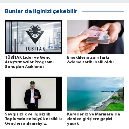
Bunlar da ilginizi çekebilir
TÜBİTAK Lider ve Genç
Emeklilerin zam farkı
Araştırmacılar Programı
ödeme tarihi belli oldu
Sonuçları Açıklandı
Sevgisizlik ve ilgisizlik
Karadeniz ve Marmara'da
Toplumda en büyük eksiklik:
denize girişlere geçici
Gençleri anlamalıyız.
yasak