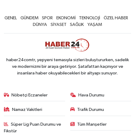
GENEL
GÜNDEM
SPOR
EKONOMİ
TEKNOLOJİ
ÖZEL HABER
DÜNYA
SİYASET
SAĞLIK
YAŞAM
haber24comtr, yepyeni temasıyla sizleri buluştururken, sadelik
ve modernizmi bir araya getiriyor. Şatafattan kaçınıyor ve
insanlara haber okuyabilecekleri bir altyapı sunuyor.
Nöbetçi Eczaneler
Hava Durumu
Namaz Vakitleri
Trafik Durumu
Süper Lig Puan Durumu ve
Tüm Manşetler
Fikstür