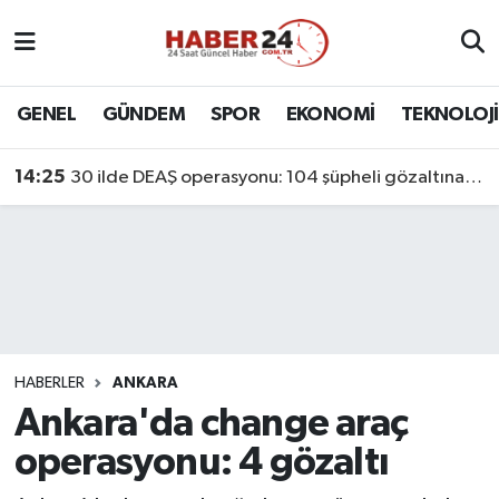
Nöbetçi Eczaneler
GENEL
GÜNDEM
SPOR
EKONOMİ
TEKNOLOJİ
Hava Durumu
14:25
30 ilde DEAŞ operasyonu: 104 şüpheli gözaltına alındı
Namaz Vakitleri
Trafik Durumu
Süper Lig Puan Durumu ve Fikstür
Tüm Manşetler
HABERLER
ANKARA
Ankara'da change araç
Son Dakika Haberleri
operasyonu: 4 gözaltı
Haber Arşivi