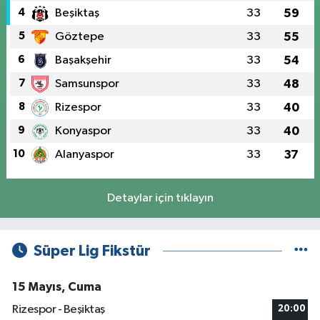
4
Beşiktaş
33
59
5
Göztepe
33
55
6
Başakşehir
33
54
7
Samsunspor
33
48
8
Rizespor
33
40
9
Konyaspor
33
40
10
Alanyaspor
33
37
Detaylar için tıklayın
Süper Lig Fikstür
15 Mayıs, Cuma
Rizespor - Beşiktaş
20:00