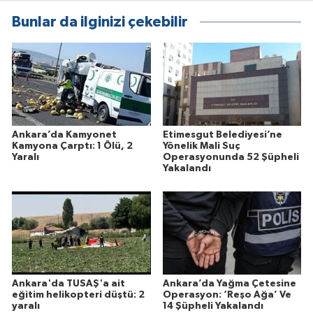
Bunlar da ilginizi çekebilir
Ankara’da Kamyonet
Etimesgut Belediyesi’ne
Kamyona Çarptı: 1 Ölü, 2
Yönelik Mali Suç
Yaralı
Operasyonunda 52 Şüpheli
Yakalandı
Ankara'da TUSAŞ'a ait
Ankara’da Yağma Çetesine
eğitim helikopteri düştü: 2
Operasyon: ‘Reşo Ağa’ Ve
yaralı
14 Şüpheli Yakalandı