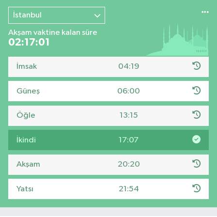
İstanbul
Akşam vaktine kalan süre
02:17:00
İmsak
04:19
Güneş
06:00
Öğle
13:15
İkindi
17:07
Akşam
20:20
Yatsı
21:54