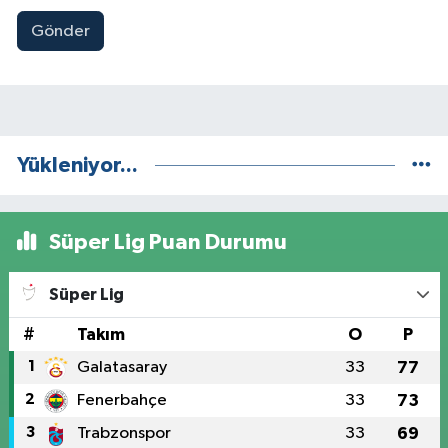
Gönder
Yükleniyor...
Süper Lig Puan Durumu
Süper Lig
#
Takım
O
P
1
Galatasaray
33
77
2
Fenerbahçe
33
73
3
Trabzonspor
33
69