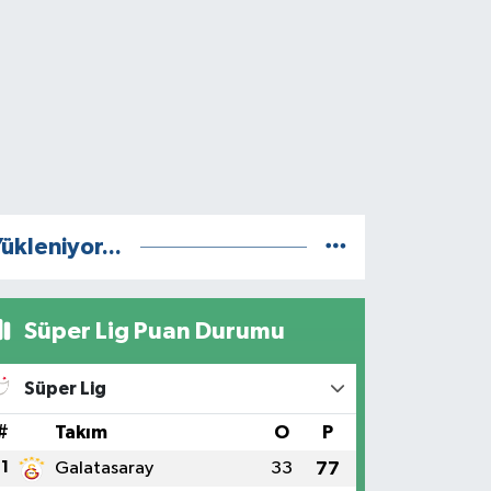
ükleniyor...
Süper Lig Puan Durumu
Süper Lig
#
Takım
O
P
1
Galatasaray
33
77