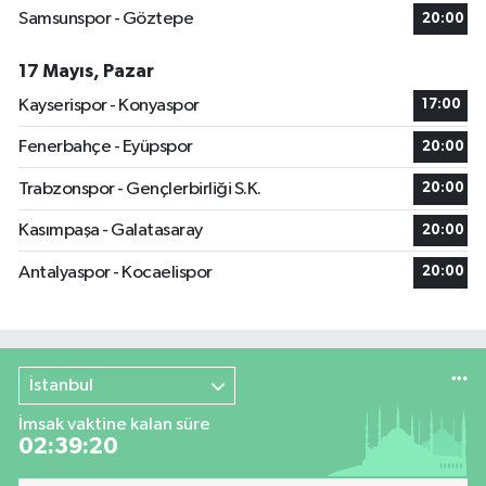
Samsunspor - Göztepe
20:00
17 Mayıs, Pazar
Kayserispor - Konyaspor
17:00
Fenerbahçe - Eyüpspor
20:00
Trabzonspor - Gençlerbirliği S.K.
20:00
Kasımpaşa - Galatasaray
20:00
Antalyaspor - Kocaelispor
20:00
İstanbul
İmsak vaktine kalan süre
02:39:19