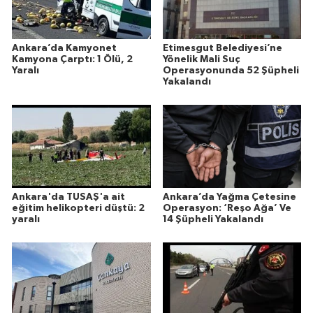
Ankara’da Kamyonet
Etimesgut Belediyesi’ne
Kamyona Çarptı: 1 Ölü, 2
Yönelik Mali Suç
Yaralı
Operasyonunda 52 Şüpheli
Yakalandı
Ankara'da TUSAŞ'a ait
Ankara’da Yağma Çetesine
eğitim helikopteri düştü: 2
Operasyon: ‘Reşo Ağa’ Ve
yaralı
14 Şüpheli Yakalandı