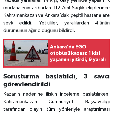
Kazada yaralanan 14 kişi, olay yerinde yapılan ilk
müdahalenin ardından 112 Acil Sağlık ekiplerince
Kahramankazan ve Ankara’daki çeşitli hastanelere
sevk edildi. Yetkililer, yaralılardan 4’ünün
durumunun ağır olduğunu bildirdi.
Ankara’da EGO
otobüsü kazası: 1 kişi
yaşamını yitirdi, 9 yaralı
Soruşturma başlatıldı, 3 savcı
görevlendirildi
Kazanın nedenine ilişkin inceleme başlatılırken,
Kahramankazan Cumhuriyet Başsavcılığı
tarafından olayın tüm yönleriyle araştırılması