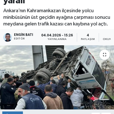
yaralı
Ankara’nın Kahramankazan ilçesinde yolcu
minibüsünün üst geçidin ayağına çarpması sonucu
meydana gelen trafik kazası can kaybına yol açtı.
ENGIN BATI
04.04.2026 - 15:26
4
1
EDITÖR
YAYINLANMA
PAYLAŞIM
OKUNM