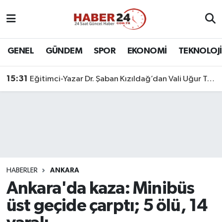
Nöbetçi Eczaneler
GENEL
GÜNDEM
SPOR
EKONOMİ
TEKNOLOJİ
Hava Durumu
15:31
Eğitimci-Yazar Dr. Şaban Kızıldağ’dan Vali Uğur Turan’a Ziyaret
Namaz Vakitleri
Trafik Durumu
Süper Lig Puan Durumu ve Fikstür
Tüm Manşetler
HABERLER
ANKARA
Ankara'da kaza: Minibüs
Son Dakika Haberleri
üst geçide çarptı; 5 ölü, 14
Haber Arşivi