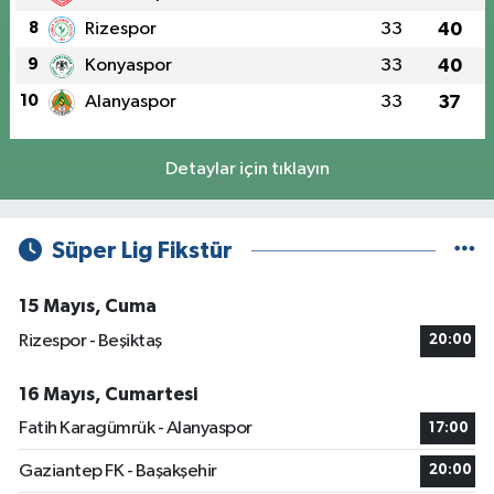
8
Rizespor
33
40
9
Konyaspor
33
40
10
Alanyaspor
33
37
Detaylar için tıklayın
Süper Lig Fikstür
15 Mayıs, Cuma
Rizespor - Beşiktaş
20:00
16 Mayıs, Cumartesi
Fatih Karagümrük - Alanyaspor
17:00
Gaziantep FK - Başakşehir
20:00