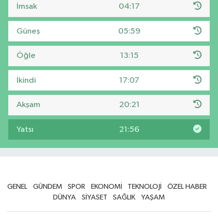
İmsak
04:17
Güneş
05:59
Öğle
13:15
İkindi
17:07
Akşam
20:21
Yatsı
21:56
GENEL
GÜNDEM
SPOR
EKONOMİ
TEKNOLOJİ
ÖZEL HABER
DÜNYA
SİYASET
SAĞLIK
YAŞAM