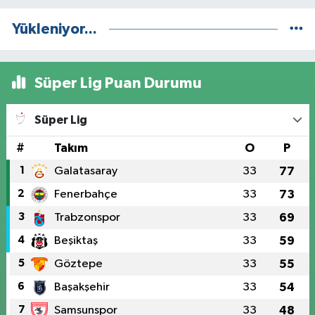
Yükleniyor...
Süper Lig Puan Durumu
Süper Lig
#
Takım
O
P
1
Galatasaray
33
77
2
Fenerbahçe
33
73
3
Trabzonspor
33
69
4
Beşiktaş
33
59
5
Göztepe
33
55
6
Başakşehir
33
54
7
Samsunspor
33
48