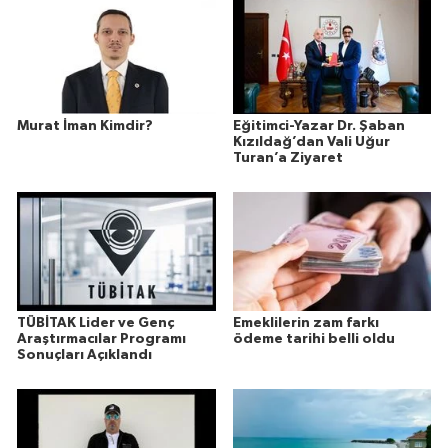
Murat İman Kimdir?
Eğitimci-Yazar Dr. Şaban
Kızıldağ’dan Vali Uğur
Turan’a Ziyaret
TÜBİTAK Lider ve Genç
Emeklilerin zam farkı
Araştırmacılar Programı
ödeme tarihi belli oldu
Sonuçları Açıklandı