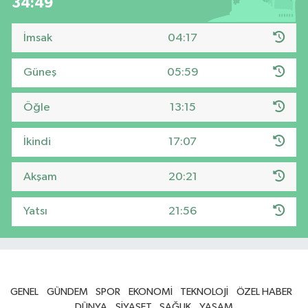
34:48
İmsak
04:17
Güneş
05:59
Öğle
13:15
İkindi
17:07
Akşam
20:21
Yatsı
21:56
GENEL
GÜNDEM
SPOR
EKONOMİ
TEKNOLOJİ
ÖZEL HABER
DÜNYA
SİYASET
SAĞLIK
YAŞAM