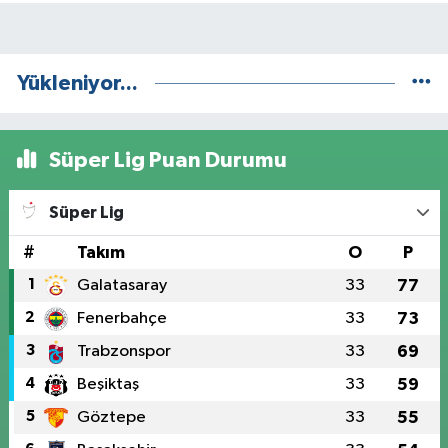
Yükleniyor...
Süper Lig Puan Durumu
Süper Lig
#
Takım
O
P
1
Galatasaray
33
77
2
Fenerbahçe
33
73
3
Trabzonspor
33
69
4
Beşiktaş
33
59
5
Göztepe
33
55