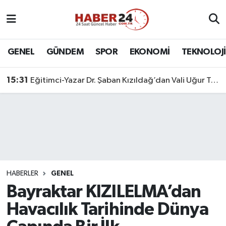
Nöbetçi Eczaneler
GENEL
GÜNDEM
SPOR
EKONOMİ
TEKNOLOJİ
Hava Durumu
15:31
Eğitimci-Yazar Dr. Şaban Kızıldağ’dan Vali Uğur Turan’a Ziyaret
Namaz Vakitleri
Trafik Durumu
Süper Lig Puan Durumu ve Fikstür
Tüm Manşetler
HABERLER
GENEL
Bayraktar KIZILELMA’dan
Son Dakika Haberleri
Havacılık Tarihinde Dünya
Haber Arşivi