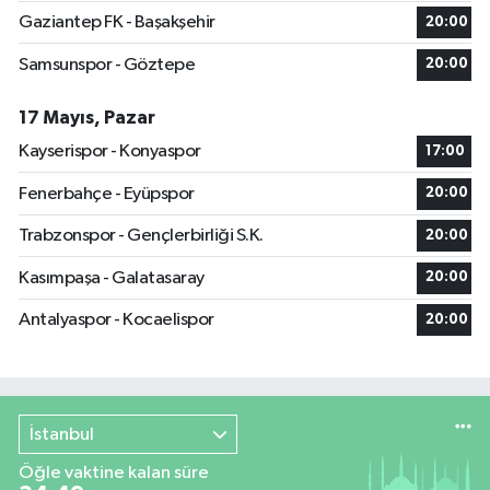
Gaziantep FK - Başakşehir
20:00
Samsunspor - Göztepe
20:00
17 Mayıs, Pazar
Kayserispor - Konyaspor
17:00
Fenerbahçe - Eyüpspor
20:00
Trabzonspor - Gençlerbirliği S.K.
20:00
Kasımpaşa - Galatasaray
20:00
Antalyaspor - Kocaelispor
20:00
İstanbul
Öğle vaktine kalan süre