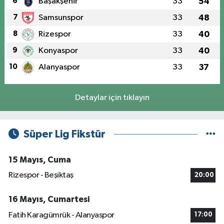
6
Başakşehir
33
54
7
Samsunspor
33
48
8
Rizespor
33
40
9
Konyaspor
33
40
10
Alanyaspor
33
37
Detaylar için tıklayın
Süper Lig Fikstür
15 Mayıs, Cuma
Rizespor - Beşiktaş
20:00
16 Mayıs, Cumartesi
Fatih Karagümrük - Alanyaspor
17:00