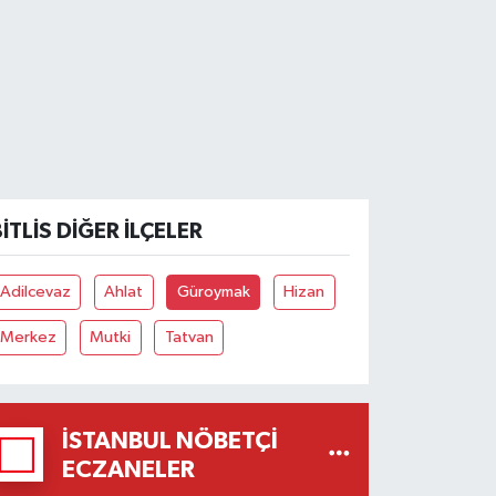
ITLIS DIĞER İLÇELER
Adilcevaz
Ahlat
Güroymak
Hizan
Merkez
Mutki
Tatvan
İSTANBUL NÖBETÇI
ECZANELER