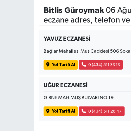
Bitlis Güroymak
06 Ağu
eczane adres, telefon ve
YAVUZ ECZANESİ
Bağlar Mahallesi Muş Caddesi 506 Soka
Yol Tarifi Al
0 (434) 511 33 13
UĞUR ECZANESİ
GİRNE MAH.MUŞ BULVARI NO:19
Yol Tarifi Al
0 (434) 511 26 47