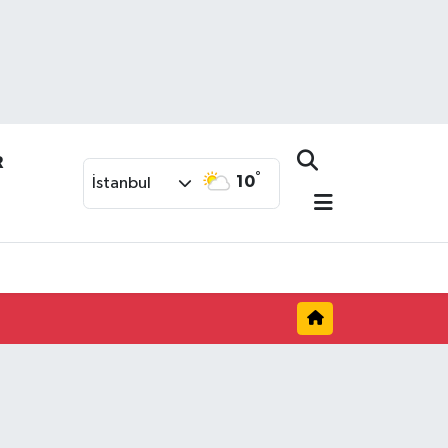
R
°
10
İstanbul