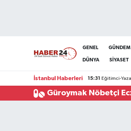
Nöbetçi Eczaneler
Hava Durumu
GENEL
GÜNDEM
Namaz Vakitleri
DÜNYA
SİYASET
Trafik Durumu
İstanbul Haberleri
15:31
Eğitimci-Yaza
Süper Lig Puan Durumu ve Fikstür
Güroymak Nöbetçi Ec
Tüm Manşetler
Son Dakika Haberleri
Haber Arşivi