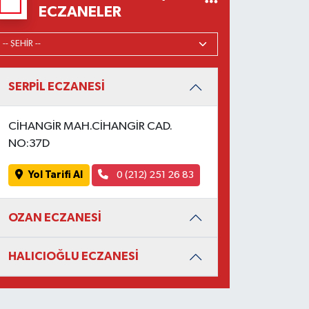
ECZANELER
SERPİL ECZANESİ
CİHANGİR MAH.CİHANGİR CAD.
NO:37D
Yol Tarifi Al
0 (212) 251 26 83
OZAN ECZANESİ
HALICIOĞLU ECZANESİ