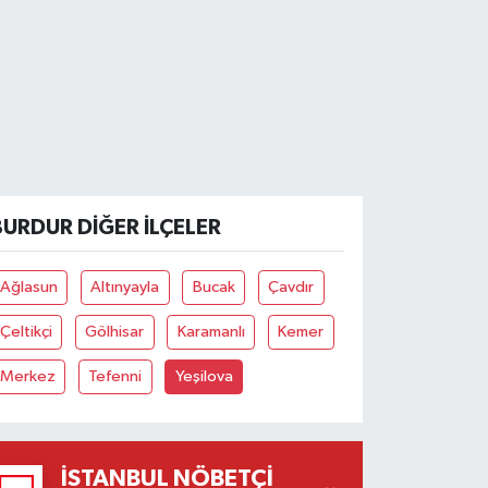
BURDUR DIĞER İLÇELER
Ağlasun
Altınyayla
Bucak
Çavdır
Çeltikçi
Gölhisar
Karamanlı
Kemer
Merkez
Tefenni
Yeşilova
İSTANBUL NÖBETÇI