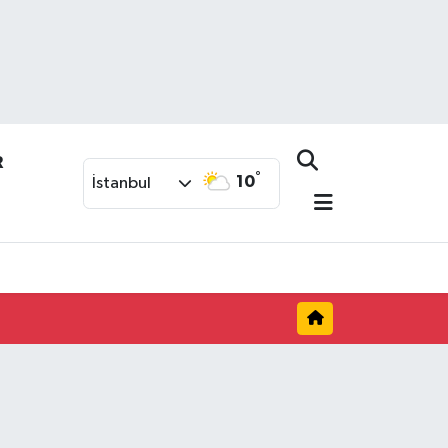
R
°
10
İstanbul