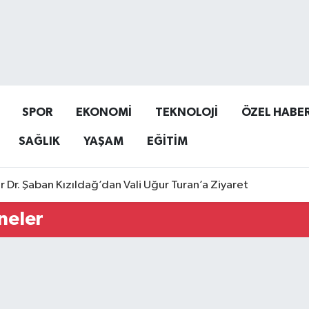
SPOR
EKONOMİ
TEKNOLOJİ
ÖZEL HABE
SAĞLIK
YAŞAM
EĞİTİM
r Dr. Şaban Kızıldağ’dan Vali Uğur Turan’a Ziyaret
neler