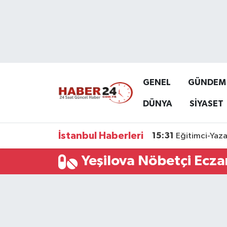
Nöbetçi Eczaneler
Hava Durumu
GENEL
GÜNDEM
Namaz Vakitleri
DÜNYA
SİYASET
Trafik Durumu
İstanbul Haberleri
15:31
Eğitimci-Yaza
Süper Lig Puan Durumu ve Fikstür
Yeşilova Nöbetçi Ecza
Tüm Manşetler
Son Dakika Haberleri
Haber Arşivi