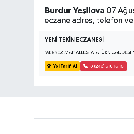
Burdur Yeşilova
07 Ağu
eczane adres, telefon ve
YENİ TEKİN ECZANESİ
MERKEZ MAHALLESİ ATATÜRK CADDESİ 
Yol Tarifi Al
0 (248) 618 16 16