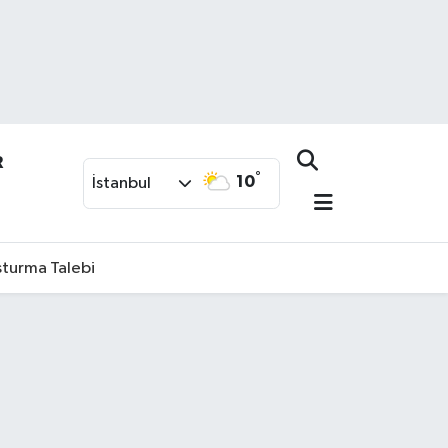
R
°
10
İstanbul
şturma Talebi