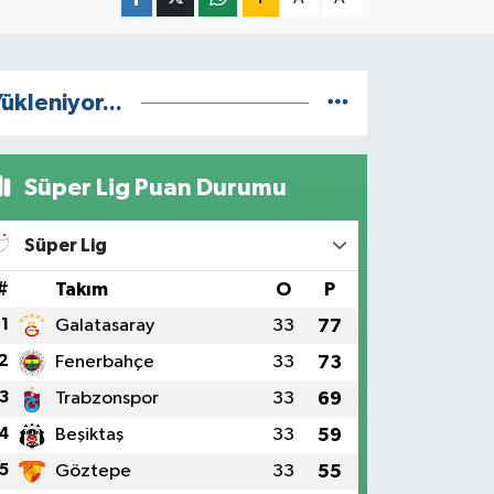
ükleniyor...
Süper Lig Puan Durumu
Süper Lig
#
Takım
O
P
1
Galatasaray
33
77
2
Fenerbahçe
33
73
3
Trabzonspor
33
69
4
Beşiktaş
33
59
5
Göztepe
33
55