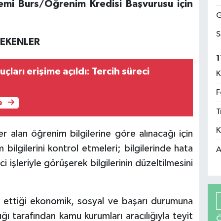
i Burs/Öğrenim Kredisi Başvurusu için
G
S
REKENLER
1
ları erişime açıldı: Tercih süreci
K
F
e
T
K
r alan öğrenim bilgilerine göre alınacağı için
bilgilerini kontrol etmeleri; bilgilerinde hata
A
i işleriyle görüşerek bilgilerinin düzeltilmesini
n ettiği ekonomik, sosyal ve başarı durumuna
lığı tarafından kamu kurumları aracılığıyla teyit
Ö