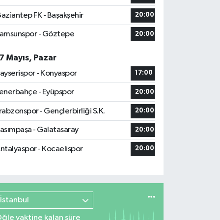
aziantep FK - Başakşehir
20:00
amsunspor - Göztepe
20:00
7 Mayıs, Pazar
ayserispor - Konyaspor
17:00
enerbahçe - Eyüpspor
20:00
rabzonspor - Gençlerbirliği S.K.
20:00
asımpaşa - Galatasaray
20:00
ntalyaspor - Kocaelispor
20:00
İstanbul
ğle vaktine kalan süre