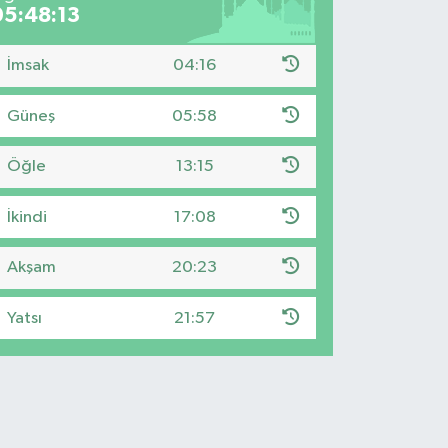
05:48:12
İmsak
04:16
Güneş
05:58
Öğle
13:15
İkindi
17:08
Akşam
20:23
Yatsı
21:57