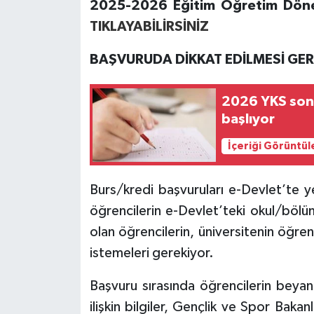
2025-2026 Eğitim Öğretim Dönem
TIKLAYABİLİRSİNİZ
BAŞVURUDA DİKKAT EDİLMESİ GE
2026 YKS sonuç
başlıyor
İçeriği Görüntül
Burs/kredi başvuruları e-Devlet’te ye
öğrencilerin e-Devlet’teki okul/bölüm 
olan öğrencilerin, üniversitenin öğrenc
istemeleri gerekiyor.
Başvuru sırasında öğrencilerin beya
ilişkin bilgiler, Gençlik ve Spor Bakan