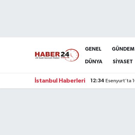
Nöbetçi Eczaneler
Hava Durumu
GENEL
GÜNDEM
Namaz Vakitleri
DÜNYA
SİYASET
Trafik Durumu
İstanbul Haberleri
12:34
Esenyurt’ta 1
Süper Lig Puan Durumu ve Fikstür
Tüm Manşetler
Son Dakika Haberleri
Haber Arşivi