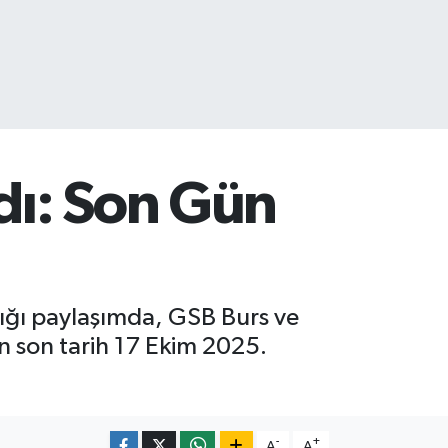
dı: Son Gün
ığı paylaşımda, GSB Burs ve
n son tarih 17 Ekim 2025.
-
+
A
A