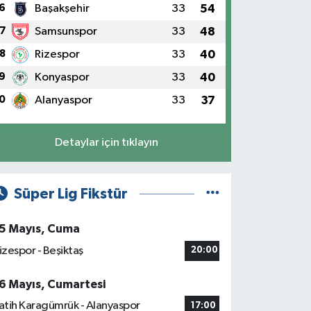
6
Başakşehir
33
54
7
Samsunspor
33
48
8
Rizespor
33
40
9
Konyaspor
33
40
0
Alanyaspor
33
37
Detaylar için tıklayın
Süper Lig Fikstür
5 Mayıs, Cuma
izespor - Beşiktaş
20:00
6 Mayıs, Cumartesi
atih Karagümrük - Alanyaspor
17:00