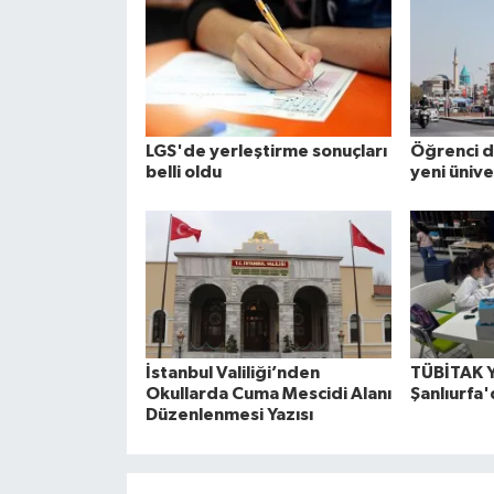
LGS'de yerleştirme sonuçları
Öğrenci d
belli oldu
yeni ünive
İstanbul Valiliği’nden
TÜBİTAK Y
Okullarda Cuma Mescidi Alanı
Şanlıurfa'
Düzenlenmesi Yazısı